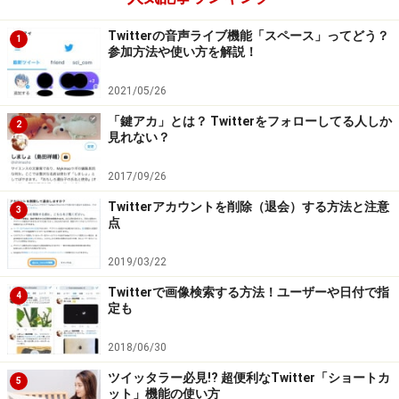
Twitterの音声ライブ機能「スペース」ってどう？
1
ブックマークしたツイートを見る
参加方法や使い方を解説！
ブックマークしたツイートは、画面を右にスワイプ（ま
2021/05/26
たは左上のメニューアイコンをタップ）して出てくるリ
「鍵アカ」とは？ Twitterをフォローしてる人しか
2
ストの中の［ブックマーク］をタップすれば、すべての
見れない？
ブックマークを確認できます。
2017/09/26
Twitterアカウントを削除（退会）する方法と注意
3
点
［ブックマーク］をタップ
2019/03/22
Twitterで画像検索する方法！ユーザーや日付で指
4
ブックマークを確認できる
定も
2018/06/30
ツイッタラー必見!? 超便利なTwitter「ショートカ
5
ブックマークを削除する
ット」機能の使い方