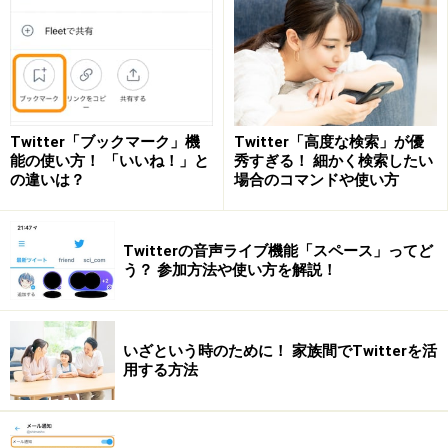
そこで、誰にも知られることなく、後で読む機能として
使えるのが「ブックマーク」です。長いツイートや、ツ
イート内のリンク先の記事を後でしっかり読みたいとき
におすすめできる機能です。
Twitter「ブックマーク」機
Twitter「高度な検索」が優
能の使い方！ 「いいね！」と
秀すぎる！ 細かく検索したい
の違いは？
場合のコマンドや使い方
ツイートをブックマークする
ここではiPhone向けのTwitter公式アプリの画面で紹介し
Twitterの音声ライブ機能「スペース」ってど
ますが、Androidスマートフォンやパソコンでも操作はほ
う？ 参加方法や使い方を解説！
ぼ同じです。
いざという時のために！ 家族間でTwitterを活
用する方法