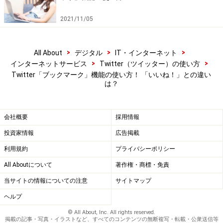
リンク先を読み終わったなど、ブックマークから削除し
2021/11/05
たいときは、登録したときと同じ手順で行います。
>
>
>
All About
デジタル
IT・インターネット
>
>
インターネットサービス
Twitter（ツイッター）の使い方
［ブックマークを削除］をタップ
Twitter「ブックマーク」機能の使い方！ 「いいね！」との違い
は？
また、右上のアイコンをタップすると、全部まとめて削
除できます。
会社概要
採用情報
投資家情報
広告掲載
利用規約
プライバシーポリシー
右上のアイコンをタップして［ブックマークをすべて削除］
をタップすると、全部削除できる
All Aboutについて
著作権・商標・免責
当サイトの情報についての注意
サイトマップ
ちなみに「ブックマーク」とは、本にはさむ「しおり
ヘルプ
（栞）」という意味です。Twitterのブックマークではい
© All About, Inc. All rights reserved.
くつでもツイートをブックマークできるので、付箋のよ
掲載の記事・写真・イラストなど、すべてのコンテンツの無断複写・転載・公衆送信等