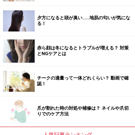
夕方になると頭が臭い……地肌の匂いが気にな
る！
赤ら顔は冬になるとトラブルが増える？ 対策
とNGケアとは
チークの適量って一体どれくらい？ 動画で確
認！
爪が割れた時の対処や補修は？ ネイルや爪切
りでのケア方法
人気記事ランキング