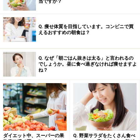
当ですか？
自身の体質及び健康状態を十分に考慮したうえで、正しい方法で
おこなってください。また、全ての方への有効性を保証するもの
ではありません。
Q. 痩せ体質を目指しています。コンビニで買
えるおすすめの朝食は？
次のページへ
1
/
3
Q. なぜ「朝ごはん抜きは太る」と言われるの
でしょうか。昼に食べ過ぎなければ痩せますよ
ね？
ダイエット中、スーパーの果
Q. 野菜サラダをたくさん食べ