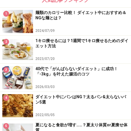
麺類のカロリー比較！ ダイエット中におすすめ＆
1
NGな麺とは？
2024/07/09
1キロ痩せるには？1週間で1キロ痩せるためのダイ
2
エット方法
2023/07/20
40代で「がんばらないダイエット」に成功！
3
「-3kg」を叶えた腸活のコツ
2026/03/03
ダイエット中にパンはNG？太るパン&太らないパ
4
ン5選
2022/05/05
夏になると食欲が増す……？夏太り体質or夏痩せ体
5
質