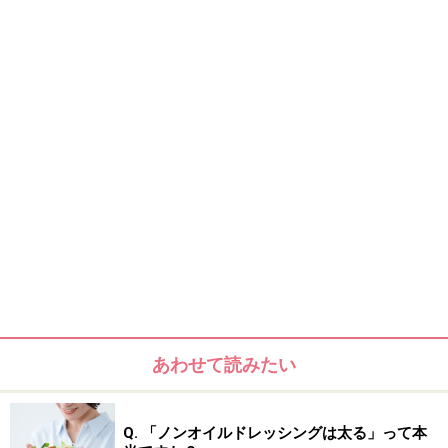
したがって、同じ本数を飲むのならカロリーが低い順
に、1位「サントリー：ダイエット<生>」、2位「サッポ
ロ：カロリーハーフ」、3位「アサヒ：スーパーモル
ト」、4位「キリン：淡麗グリーンラベル」、5位「キリ
ン：ラガースペシャルライト」となります。（パチパチ
パチ…）
で、
ここで早合点してはイケマセン！
実は…
次ページへつづく…
あわせて読みたい
※記事内容は執筆時点のものです。最新の内容をご確認くださ
い。
※ダイエットは個人の体質、また、誤った方法による実践に起因
Q. 「ノンオイルドレッシングは太る」って本
して体調不良を引き起こす場合があります。実践の際には、必ず