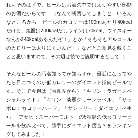
れもそのはずで、ビールはお酒の中では太りやすい部類
のお酒だからです！（なんて断言してしまうと、いろん
なところから「ビールのカロリーは100mlあたり40kcal
だけど、焼酎は200kcalだしワインは70kcal、ウイスキー
なんか240kcalあるんだぞ！」とか「そもそもアルコール
のカロリーは太りにくいんだ！」などとご意見を戴くこ
とと思いますので、その辺は後でご説明するとして…）
そんなビールの汚名知ってか知らずか、最近になってや
たら目につくのが低カロリーのダイエット指向ビールで
す。そこで今週は（写真左から）「キリン：ラガースペ
シャルライト」「キリン：淡麗グリーンラベル」「サッ
ポロ：カロリーハーフ」「サントリー：ダイエット<生
>」「アサヒ：スーパーモルト」の5種類の低カロリービ
ールを飲み比べて、勝手にダイエット度合？をランキン
グしてみました！