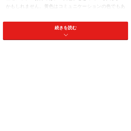
かもしれません。黄色はコミュニケーションの色でもあ
るので、お金がたくさん集まってくるかもしれません
が、その分出ていってしまう色でもあります。
続きを読む
金運アップにはやっぱり長財布！
ご存知の方も多いかもしれませんが、長財布は金運アッ
プのマストアイテムともいわれています。なぜ長財布が
よいのかというと、それは“お札の居心地の良さ”に関連
しているのだとか。