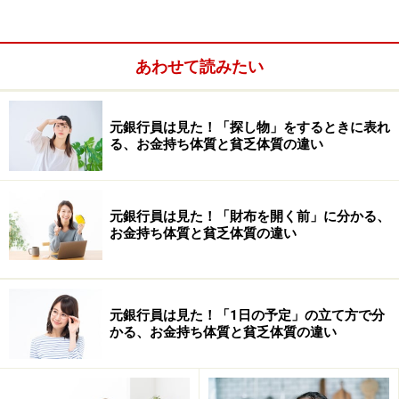
あわせて読みたい
元銀行員は見た！「探し物」をするときに表れ
る、お金持ち体質と貧乏体質の違い
私たちは居心地が良いところに、ず～っといたいと考え
ると思いますが、それはお札も同じこと。長財布は二つ
折りの財布よりもゆったりと収納できるので、その分お
元銀行員は見た！「財布を開く前」に分かる、
札の居心地は良くなります。
お金持ち体質と貧乏体質の違い
そしてお金がそこに居つくため、お金が貯まる、すなわ
ち金運がアップするといわれているのです。お札を納め
元銀行員は見た！「1日の予定」の立て方で分
かる、お金持ち体質と貧乏体質の違い
るときには向きを揃えて、さらなる居心地の良さを追求
していきましょう。