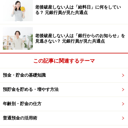
老後破産しない人は「給料日」に何をしてい
る？ 元銀行員が見た共通点
老後破産しない人は「銀行からのお知らせ」を
見逃さない？ 元銀行員が見た共通点
この記事に関連するテーマ
預金・貯金の基礎知識
プレゼントでなくても、お金を渡して買ってもらうのも
預貯金を貯める・増やす方法
OK！
年齢別・貯金の仕方
ターコイズに限らず、どの色のお財布を使っていても、
普通預金の活用術
お財布の中を整理することは忘れずに。お財布はお金の