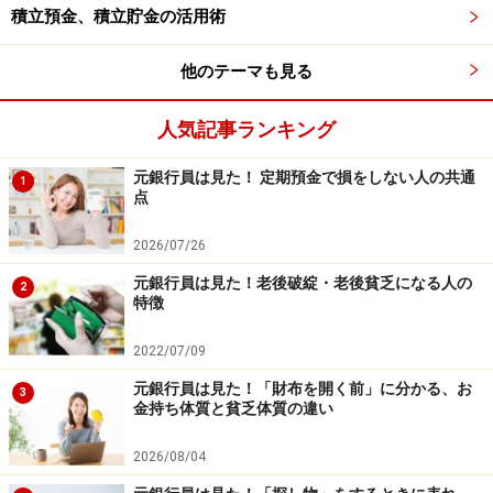
部屋。部屋が散らかっているところに運やツキは回って
積立預金、積立貯金の活用術
きません。余計なレシートやメンバーズカード等は整理
して、運を呼び込みましょう。
他のテーマも見る
人気記事ランキング
【関連記事・動画をチェック！】
2021年金運アップする部屋のポイント
元銀行員は見た！ 定期預金で損をしない人の共通
1
点
金運が簡単にアップする風水を取り入れた部屋の作
り方
2026/07/26
いらないモノを「捨てる」と金運がアップする？
元銀行員は見た！老後破綻・老後貧乏になる人の
2
特徴
2022/07/09
元銀行員は見た！「財布を開く前」に分かる、お
3
金持ち体質と貧乏体質の違い
2026/08/04