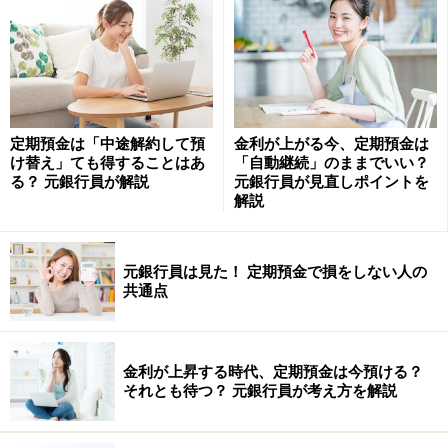
目上の人からプレゼントされた財布もツキ
がある
「5」および「ターコイズ」は、タロットカードに読み
替えると教皇となります。キーワードは慈悲。誰かのた
定期預金は「中途解約して預
金利が上がる今、定期預金は
めに行動し、得たお金を財布に入れておくと、お金が貯
け替え」ても得することはあ
「自動継続」のままでいい？
る？ 元銀行員が解説
元銀行員が見直しポイントを
まりやすくなります。
解説
また、教皇そのものは教えてくれる人。広くは目上の人
元銀行員は見た！ 定期預金で損をしない人の
を意味します。両親や祖父母、会社の社長や上司、恩師
共通点
等からプレゼントされた財布には、大きなツキが得られ
ます。また昔から、自分より収入がある人から財布をプ
レゼントされると、お金が貯まるといわれています。
金利が上昇する時代、定期預金は今預ける？
それとも待つ？ 元銀行員が考え方を解説
プレゼントをもらう機会があるのなら、長財布をリクエ
ストしてみては!?