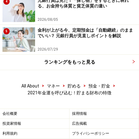
元銀行員は見た！「探し物」をするときに表れ
4
る、お金持ち体質と貧乏体質の違い
2026/08/05
金利が上がる今、定期預金は「自動継続」のまま
5
でいい？ 元銀行員が見直しポイントを解説
2026/07/29
※記事内容は執筆時点のものです。最新の内容をご確認くださ
い。
本記事の内容は一般的な情報提供を目的としており、特定の金融
ランキングをもっと見る
商品や投資行動を推奨するものではありません。
投資や資産運用に関する最終的なご判断はご自身の責任において
行ってください。
掲載情報の正確性・完全性については十分に配慮しております
>
>
>
>
All About
マネー
貯める
預金・貯金
が、その内容を保証するものではなく、これに基づく損失・損害
2021年金運を呼び込む！貯まる財布の特徴
などについて当社は一切の責任を負いません。
最新の情報や詳細については、必ず各金融機関やサービス提供者
の公式情報をご確認ください。
会社概要
採用情報
【編集部からのお知らせ】
投資家情報
広告掲載
・「家計」について、
アンケート（2026/8/31まで）
を実施
中です！
利用規約
プライバシーポリシー