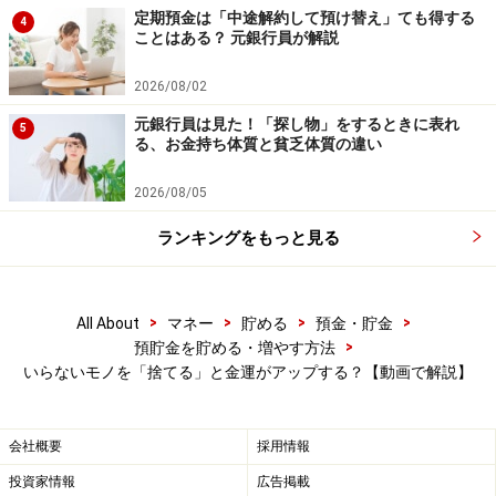
定期預金は「中途解約して預け替え」ても得する
4
ことはある？ 元銀行員が解説
2026/08/02
元銀行員は見た！「探し物」をするときに表れ
5
る、お金持ち体質と貧乏体質の違い
2026/08/05
ランキングをもっと見る
>
>
>
>
All About
マネー
貯める
預金・貯金
>
預貯金を貯める・増やす方法
いらないモノを「捨てる」と金運がアップする？【動画で解説】
会社概要
採用情報
投資家情報
広告掲載