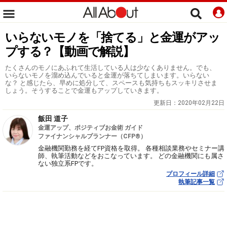
いらないモノを「捨てる」と金運がアッ
プする？【動画で解説】
たくさんのモノにあふれて生活している人は少なくありません。でも、
いらないモノを溜め込んでいると金運が落ちてしまいます。いらない
な？ と感じたら、早めに処分して、スペースも気持ちもスッキリさせま
しょう。そうすることで金運もアップしていきます。
更新日：
2020年02月22日
飯田 道子
金運アップ、ポジティブお金術 ガイド
ファイナンシャルプランナー（CFP®）
金融機関勤務を経てFP資格を取得。 各種相談業務やセミナー講
師、執筆活動などをおこなっています。 どの金融機関にも属さ
ない独立系FPです。
プロフィール詳細
執筆記事一覧