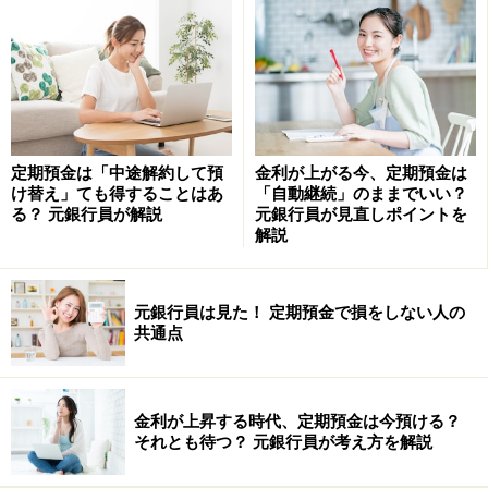
最近、仕事がうまくいかない、トラブルが続く、急な出
費が増えるというようなときには、まず自分の持ち物を
チェックしてみて下さい。
もしかしたら、自宅にいらな
いモノがあふれているかもしれませんよ。
また、モノを大切にすることはとても大切なことなので
定期預金は「中途解約して預
金利が上がる今、定期預金は
け替え」ても得することはあ
「自動継続」のままでいい？
すが、明らかに使えなくなったモノや部分的に壊れてい
る？ 元銀行員が解説
元銀行員が見直しポイントを
る場合にも注意が必要です。
解説
そのような状態になったということは、十分にモノとし
元銀行員は見た！ 定期預金で損をしない人の
て役目を果たしたのですから、手放すことが大切です。
共通点
手放すときには、感謝することも忘れずに！
自宅が清潔でないと運気が悪くなるといわれています
金利が上昇する時代、定期預金は今預ける？
それとも待つ？ 元銀行員が考え方を解説
が、それと同じように、いらないモノを溜め込んでいる
家も運気が悪くなってしまいます。