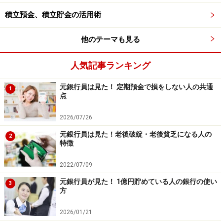
商品や投資行動を推奨するものではありません。
投資や資産運用に関する最終的なご判断はご自身の責任において
積立預金、積立貯金の活用術
行ってください。
掲載情報の正確性・完全性については十分に配慮しております
が、その内容を保証するものではなく、これに基づく損失・損害
他のテーマも見る
などについて当社は一切の責任を負いません。
最新の情報や詳細については、必ず各金融機関やサービス提供者
人気記事ランキング
の公式情報をご確認ください。
元銀行員は見た！ 定期預金で損をしない人の共通
【編集部からのお知らせ】
1
点
・「家計」について、
アンケート（2026/8/31まで）
を実施
中です！
2026/07/26
※抽選で20名にAmazonギフト券1000円分プレゼント
※謝礼付きの限定アンケートやモニター企画に参加が可能に
元銀行員は見た！老後破綻・老後貧乏になる人の
2
なります
特徴
2022/07/09
元銀行員が見た！ 1億円貯めている人の銀行の使い
3
方
2026/01/21