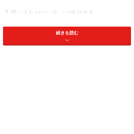
思い入れがないモノは処分する
誰でも、好きな人や好きなモノを大切にすると思いま
続きを読む
す。その一方で、どうも好きになれない人や、もう使わ
ないと思うモノに対しては、ぞんざいな扱いをしてしま
います。このような態度は、理解できますよね。
たとえば好きではない人であれば、ストレスを感じない
ように会わない・会う時間を減らすなどの工夫をします
が、モノに対してはどうでしょうか？
人に感情があるように、場所やモノには「氣」がありま
す。自宅に思い入れがないモノを置いておくというの
は、よくない感情をそのまま置いておくことになるので
すから、その場の「氣」が悪くなるのは当然のことなの