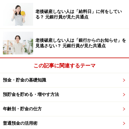
老後破産しない人は「給料日」に何をしてい
そして、場所やモノには「氣」が宿りますので、自分の
る？ 元銀行員が見た共通点
身の回りのモノをチェックして、もう使わない・いらな
いというモノがあるのなら、良い「氣」を身にまとうた
めにも処分しましょう。
老後破産しない人は「銀行からのお知らせ」を
見逃さない？ 元銀行員が見た共通点
【関連記事をチェック！】
2019年の金運アップするための部屋のポイント
この記事に関連するテーマ
金運アップする部屋の作り方、風水のポイントと
預金・貯金の基礎知識
は？
お金が貯まらない人が集めている「3つのモノ」と
預貯金を貯める・増やす方法
は？
年齢別・貯金の仕方
※記事内容は執筆時点のものです。最新の内容をご確認くださ
い。
普通預金の活用術
本記事の内容は一般的な情報提供を目的としており、特定の金融