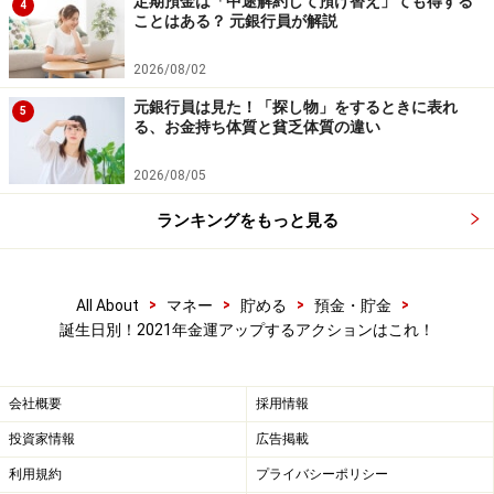
定期預金は「中途解約して預け替え」ても得する
4
■パーソナルイヤー4
ことはある？ 元銀行員が解説
新たなことを始めるよりも今あるモノやコトに注目を。
2026/08/02
目標を決めたら努力と勉強を重ねることが必要です。伝
元銀行員は見た！「探し物」をするときに表れ
統を重んじるのが開運のポイント。お墓参りには必ず行
5
る、お金持ち体質と貧乏体質の違い
きましょう。
2026/08/05
■パーソナルイヤー5
ランキングをもっと見る
2021年の運と重なっているため、よりスピード感が重視
されます。外国にツキがありますので、海外を感じるモ
ノを身の回りに置いておくと吉です。
>
>
>
>
All About
マネー
貯める
預金・貯金
誕生日別！2021年金運アップするアクションはこれ！
■パーソナルイヤー6
周りの人たちに思いやりを持って接することが開運の鍵
会社概要
採用情報
になります。責任を持って取り組むことと、部下や後輩
投資家情報
広告掲載
の面倒を見るのが開運アップにつながります。
利用規約
プライバシーポリシー