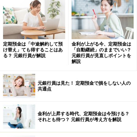
定期預金は「中途解約して預
金利が上がる今、定期預金は
け替え」ても得することはあ
「自動継続」のままでいい？
る？ 元銀行員が解説
元銀行員が見直しポイントを
解説
2021年はどのように行動するべき？ ぜひパーソナルイヤー
を算出し、参考にしてみてください
元銀行員は見た！ 定期預金で損をしない人の
共通点
まずは2021年がどのような運気なのかを算出していきま
しょう。数秘＆カラーでは1年の運気を
パーソナルイヤ
ー
と言い、1～9の数字を用いています。計算式は、
「知
金利が上昇する時代、定期預金は今預ける？
りたい年＋誕生月＋誕生日＝パーソナルイヤー」
です。
それとも待つ？ 元銀行員が考え方を解説
パーソナルイヤーは1～9ですので、すべてを足して1桁