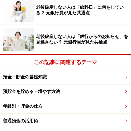
になるまで計算します。たとえば11月26日生まれの人の
老後破産しない人は「給料日」に何をしてい
る？ 元銀行員が見た共通点
パーソナルイヤーを見てみましょう。
2021年＋11月＋26日＝2＋0＋2＋1＋1＋1＋2＋6＝
15※
老後破産しない人は「銀行からのお知らせ」を
見逃さない？ 元銀行員が見た共通点
1桁になるまで計算するので……1＋5＝6
この記事に関連するテーマ
つまり、11月26日生まれの人の2021年のパーソナルイヤ
ーは「6」になります。ただし、その年の誕生日が来る
預金・貯金の基礎知識
まではその前の年の運気となりますので、誕生日が来る
までは－1をした数字がパーソナルイヤーとなります。
預貯金を貯める・増やす方法
それでは2021年に開運・金運アップにつながる、個人別
年齢別・貯金の仕方
のアクションを見ていきましょう。
普通預金の活用術
■パーソナルイヤー1