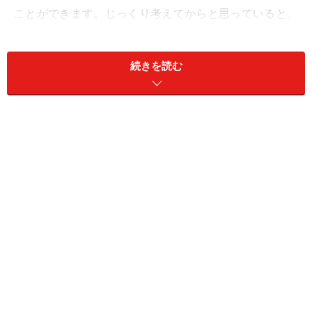
ことができます。じっくり考えてからと思っていると、
良い話は流れてしまいますよ。
続きを読む
仕事ではインスピレーション、直感が大きく影響しま
す。コレだ！と思ったら、その企画に向かっていく。作
業しながら修正していくなどの、臨機応変さが求められ
ます。
また、理由はないけど、「何だか嫌な気がする」「やり
たくない」というときには、上手に回避することも大切
です。自分の直感を信じて行動することでツキが得られ
ます。