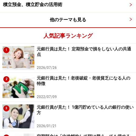
積立預金、積立貯金の活用術
リーダーシップを発揮したい1年。自分が思うことに突
き進んでいくとよいでしょう。種まきをする時期なの
他のテーマも見る
で、いろいろなことに挑戦を！ アクティブに動くのが開
運につながります。
人気記事ランキング
■パーソナルイヤー2
元銀行員は見た！ 定期預金で損をしない人の共通
1
点
流れに身を任せるとよい1年。人脈作りが成功の鍵にな
りそうです。また誰かをサポートすることでツキが得ら
2026/07/26
れますよ。大切な人との時間を取らないとツキは下がり
元銀行員は見た！老後破綻・老後貧乏になる人の
2
ます。
特徴
2022/07/09
■パーソナルイヤー3
元銀行員が見た！ 1億円貯めている人の銀行の使い
自分が楽しいこと、楽しみたいことにフォーカスすると
3
方
ツキが得られます。オンラインなどをフル活用して、情
報交換をすると運気はさらに上がります。
2026/01/21