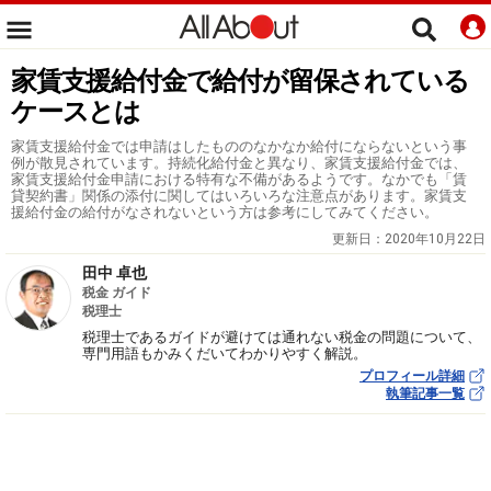
家賃支援給付金で給付が留保されている
ケースとは
家賃支援給付金では申請はしたもののなかなか給付にならないという事
例が散見されています。持続化給付金と異なり、家賃支援給付金では、
家賃支援給付金申請における特有な不備があるようです。なかでも「賃
貸契約書」関係の添付に関してはいろいろな注意点があります。家賃支
援給付金の給付がなされないという方は参考にしてみてください。
更新日：
2020年10月22日
田中 卓也
税金 ガイド
税理士
税理士であるガイドが避けては通れない税金の問題について、
専門用語もかみくだいてわかりやすく解説。
プロフィール詳細
執筆記事一覧