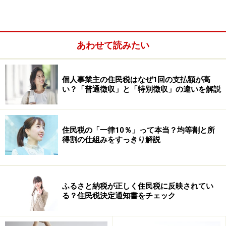
家賃支援給付金と持続化給付金で共通して
あわせて読みたい
いる税務書類上の注意点
個人事業主の住民税はなぜ1回の支払額が高
税務書類上の注意点は大きくわけてふたつ。確定申告書
い？「普通徴収」と「特別徴収」の違いを解説
全般にかかる注意点と売上データにかかる注意点です。
確定申告書全般にかかる注意点としては
住民税の「一律10％」って本当？均等割と所
得割の仕組みをすっきり解説
確定申告書は添付されているが、青色申告書が添付
されていない
新規開業特例を利用したが、個人の開業届の添付が
ふるさと納税が正しく住民税に反映されてい
ない
る？住民税決定通知書をチェック
税務署の収受日付印がない確定申告書が添付されて
いる