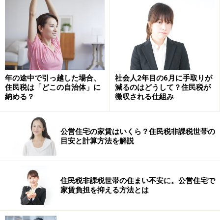
e-taxの受信通知（メール詳細）がない確定申告書が
添付されている
があり、売上データにかかる注意点としては
売上台帳の売上と、対象月の売上が一致しない
年の途中で引っ越した場合、
社会人2年目の6月に手取りが
売上台帳の月と、対象月が一致しない
住民税は「どこの自治体」に
減るのはどうして？住民税が
納める？
徴収される仕組み
売上台帳ではなく、勤務日報や請求書等を添付して
いる
公営住宅の家賃はいくら？住民税非課税世帯の
といった項目も「持続化給付金」の申請の際と同様の注
目安と計算方法を解説
意点です。
では、ここから「家賃支援給付金」の支給申請で特有な
住民税非課税世帯の住まい不安に。公営住宅で
注意点を紹介していきましょう。
家賃負担を抑える方法とは