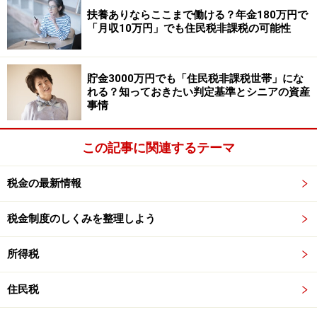
給付の要件を確認できない賃貸借契約書が
扶養ありならここまで働ける？年金180万円で
「月収10万円」でも住民税非課税の可能性
添付されている
貯金3000万円でも「住民税非課税世帯」にな
申請に添付される契約書に必要となるのは以下の2つの
れる？知っておきたい判定基準とシニアの資産
要件を満たす契約書です。
事情
2020年3月31日の時点で、有効な賃貸借契約がある
この記事に関連するテーマ
こと
申請日時点で、有効な賃貸借契約があること
税金の最新情報
「家賃支援給付金」の申請期間は、2020年7月14日から
税金制度のしくみを整理しよう
2021年1月15日までです。仮に、2020年10月25日に「家
賃支援給付金」の申請を行うのであれば、2020年3月31
所得税
日と、2020年10月25日の両方の日付が入っている賃貸借
契約書が必要で、2020年3月31日から申請日までの間
住民税
に、引越し、再契約などをした場合、添付する契約書