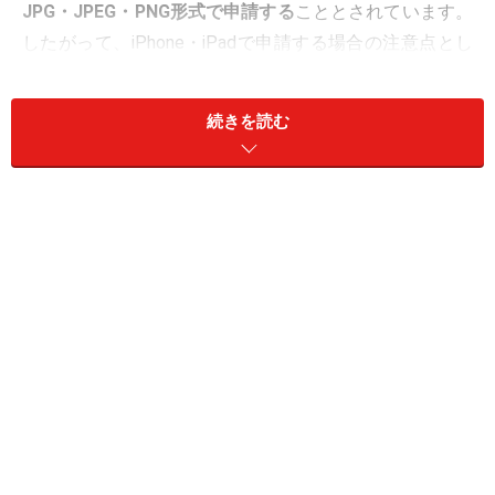
JPG・JPEG・PNG形式で申請する
こととされています。
したがって、iPhone・iPadで申請する場合の注意点とし
てOSがiOS 11以降の場合、画像の標準ファイル形式が
「JPEG」から「HEIF」に変更されていますので、これ
続きを読む
らの機種で画像撮影した場合、「HEIF」で写真が保存さ
れ、申請に添付することはできません。対応方法として
は、
画像処理ソフトで「JPEG」形式に変更する
iPhone / iPad 設定＞カメラ＞フォーマットより、カ
メラ撮影を「互換性優先」にしてから添付書類を撮
影する……「JPEG」で保存される
iPhone / iPad 設定＞カメラ＞設定を保持より、
「Live Photos」モードをオフに変更してから、添
付書類を撮影する……
「JPEG」で保存される
などがあります。