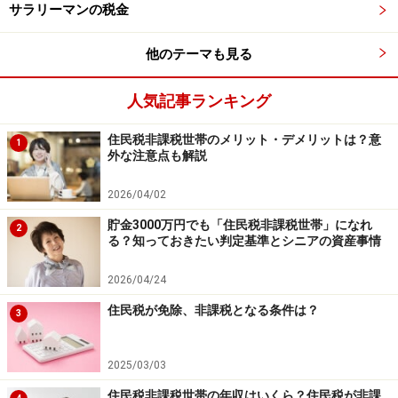
は、2020年3月31日時点に締結していたものと、申請日
サラリーマンの税金
時点で有効なものとの、2種類が必要となります。
他のテーマも見る
人気記事ランキング
住民税非課税世帯のメリット・デメリットは？意
1
外な注意点も解説
2026/04/02
貯金3000万円でも「住民税非課税世帯」になれ
2
る？知っておきたい判定基準とシニアの資産事情
2026/04/24
住民税が免除、非課税となる条件は？
3
2025/03/03
住民税非課税世帯の年収はいくら？住民税が非課