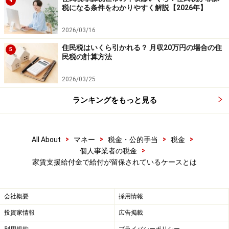
4
税になる条件をわかりやすく解説【2026年】
2026/03/16
住民税はいくら引かれる？ 月収20万円の場合の住
5
民税の計算方法
給付の要件を満たさない賃貸借契約書の記載例 （出典：中
小企業庁 資料より）
2026/03/25
ランキングをもっと見る
したがって、上記の事例では賃貸借契約期間内に2020年
3月31日も申請日も両方含まれていないので、書類不備
と判断される事例です。
>
>
>
>
All About
マネー
税金・公的手当
税金
>
個人事業者の税金
家賃支援給付金で給付が留保されているケースとは
契約の有効性が確認できない賃貸借契約書
が添付されている
会社概要
採用情報
「家賃支援給付金」の申請で必要な賃貸借契約書は賃貸
投資家情報
広告掲載
借契約が有効であることを確認するために、賃貸人と賃