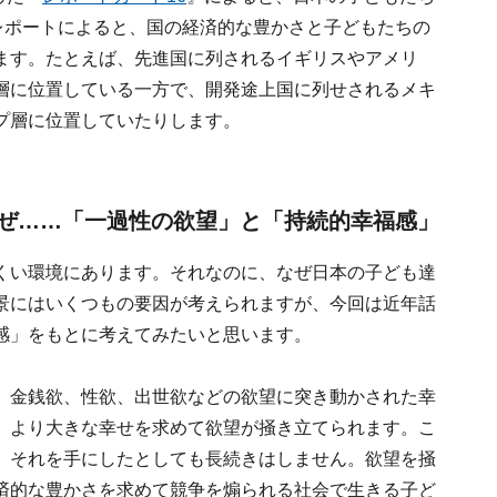
レポートによると、国の経済的な豊かさと子どもたちの
ます。たとえば、先進国に列されるイギリスやアメリ
層に位置している一方で、開発途上国に列せされるメキ
プ層に位置していたりします。
ぜ……「一過性の欲望」と「持続的幸福感」
くい環境にあります。それなのに、なぜ日本の子ども達
景にはいくつもの要因が考えられますが、今回は近年話
感」をもとに考えてみたいと思います。
、金銭欲、性欲、出世欲などの欲望に突き動かされた幸
、より大きな幸せを求めて欲望が掻き立てられます。こ
、それを手にしたとしても長続きはしません。欲望を掻
済的な豊かさを求めて競争を煽られる社会で生きる子ど