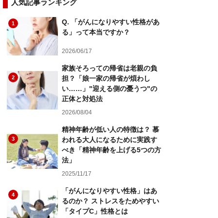
人気記事ランキング
Q. 「がんになりやすい性格があ
1
る」って本当ですか？
2026/06/17
家族そろっての帰省は老親の負
2
担？「娘一家の帰省が煩わし
い……」"迎える側の憂うつ"の
正体と対処法
2026/08/04
精神年齢が低い人の特徴は？ 慕
3
われる大人になるために実践す
べき「精神年齢を上げる5つの方
法」
2025/11/17
「がんになりやすい性格」はあ
4
るのか？ ストレスをためやすい
「タイプC」性格とは