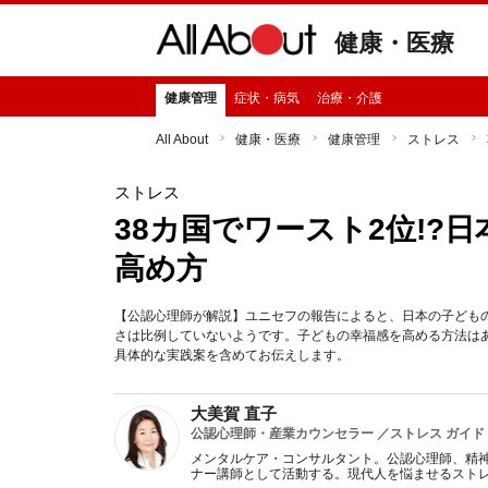
健康・医療
健康管理
症状・病気
治療・介護
All About
健康・医療
健康管理
ストレス
ストレス
38カ国でワースト2位!?
高め方
【公認心理師が解説】ユニセフの報告によると、日本の子ども
さは比例していないようです。子どもの幸福感を高める方法はあ
具体的な実践案を含めてお伝えします。
大美賀 直子
公認心理師・産業カウンセラー ／ストレス ガイド
メンタルケア・コンサルタント。公認心理師、精
ナー講師として活動する。現代人を悩ませるスト