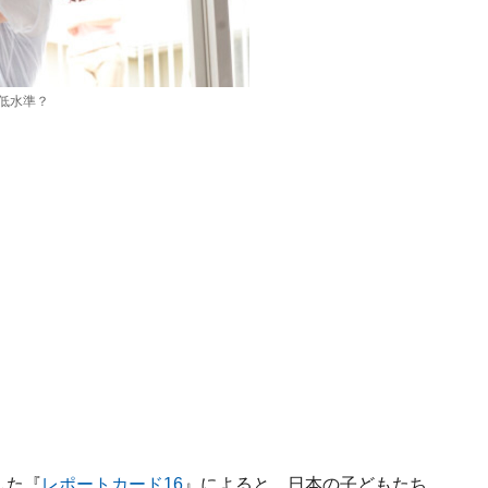
低水準？
した『
レポートカード16
』によると、日本の子どもたち