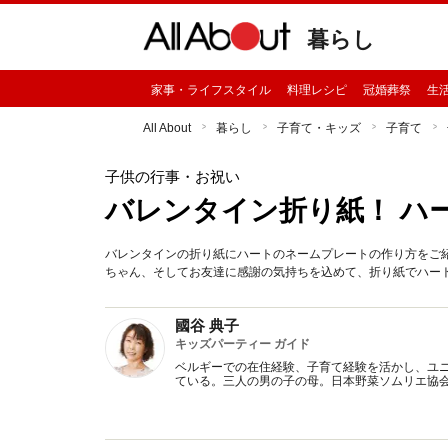
暮らし
家事・ライフスタイル
料理レシピ
冠婚葬祭
生
All About
暮らし
子育て・キッズ
子育て
子供の行事・お祝い
バレンタイン折り紙！ ハ
バレンタインの折り紙にハートのネームプレートの作り方をご
ちゃん、そしてお友達に感謝の気持ちを込めて、折り紙でハー
國谷 典子
キッズパーティー ガイド
ベルギーでの在住経験、子育て経験を活かし、ユ
ている。三人の男の子の母。日本野菜ソムリエ協会