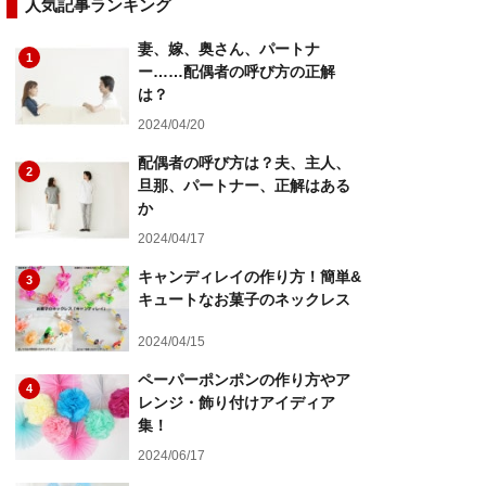
人気記事ランキング
妻、嫁、奥さん、パートナ
1
ー……配偶者の呼び方の正解
は？
2024/04/20
配偶者の呼び方は？夫、主人、
2
旦那、パートナー、正解はある
か
2024/04/17
キャンディレイの作り方！簡単&
3
キュートなお菓子のネックレス
2024/04/15
ペーパーポンポンの作り方やア
4
レンジ・飾り付けアイディア
集！
2024/06/17