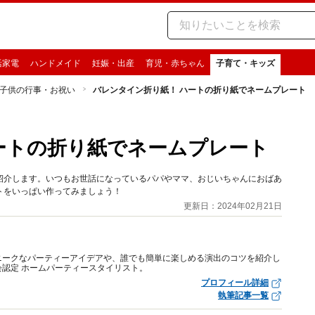
活家電
ハンドメイド
妊娠・出産
育児・赤ちゃん
子育て・キッズ
子供の行事・お祝い
バレンタイン折り紙！ ハートの折り紙でネームプレート
ートの折り紙でネームプレート
紹介します。いつもお世話になっているパパやママ、おじいちゃんにおばあ
トをいっぱい作ってみましょう！
更新日：2024年02月21日
ニークなパーティーアイデアや、誰でも簡単に楽しめる演出のコツを紹介し
認定 ホームパーティースタイリスト。
プロフィール詳細
執筆記事一覧