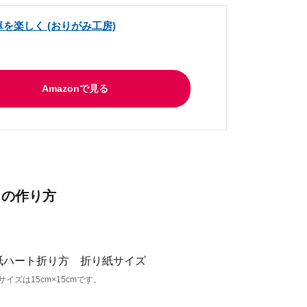
卓を楽しく (おりがみ工房)
Amazonで見る
トの作り方
ズは15cm×15cmです。