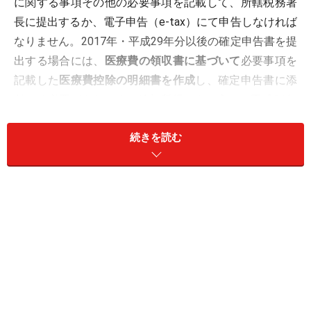
に関する事項その他の必要事項を記載して、所轄税務署
長に提出するか、電子申告（e-tax）にて申告しなければ
なりません。2017年・平成29年分以後の確定申告書を提
出する場合には、
医療費の領収書に基づいて
必要事項を
記載した
医療費控除の明細書を作成
し、確定申告書に添
付する必要があります（給与所得のある方は、平成31年
4月1日以降の確定申告書の提出の際に給与所得の源泉徴
続きを読む
収票（原本）を添付する必要はなくなりました）。
ポイントは2017年分から、医療費の領収書を提出するこ
と、から、医療費控除の明細書を作成すること、に手続
きの原則が変わっているということです。