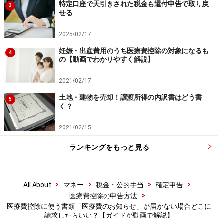
特定口座で天引きされた税金も還付申告で取り戻
外）の明細という欄があります。ここに医療費の領収書
3
せる
からの情報を記載することになります。
2025/02/17
記入する内容は、以下の通りです。
妊娠・出産費用のうち医療費控除の対象になるも
4
の【動画でわかりやすく解説】
①医療を受けた方の氏名
2021/02/17
②病院・薬局などの支払先の名称
土地・建物を売却！譲渡所得の内訳書はどう書
③医療費の区分
5
く？
④支払った医療費の額
⑤④のうち、生命保険や社会保険などで補てんされる金
2021/02/15
額
ランキングをもっと見る
医療費の領収書の枚数が多いと、記載するのも大変です
ね。
>
>
>
>
All About
マネー
税金・公的手当
確定申告
>
医療費控除の申告方法
医療費控除に使う書類「医療費のお知らせ」が届かない場合どこに
請求したらいい？【ガイドが動画で解説】