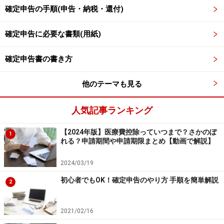
確定申告の手順(申告・納税・還付)
確定申告に必要な書類(用紙)
確定申告書の書き方
他のテーマも見る
医療費控除の明細書
人気記事ランキング
【2024年版】医療費控除っていつまで？さかのぼ
1
（国税庁HPより）
れる？申請期間や申請期限まとめ【動画で解説】
2024/03/19
領収書の情報をすべて書き写さなければな
初心者でもOK！確定申告のやり方 手順を簡単解説
2
らないのか？
2021/02/16
医療費控除の明細書を見てみると、2医療費（上記1以