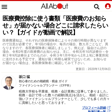
医療費控除に使う書類「医療費のお知ら
せ」が届かない場合どこに請求したらい
い？【ガイドが動画で解説】
医療費通知は、それぞれの医療保険者によりその発行時期が異なります
ので注意が必要です。年1回の場合や、毎月の場合、数カ月ごとなど、異
なりますので、各医療保険者に確認しましょう。例えば、協会けんぽの
場合、令和2年度の医療費のお知らせは、主に、令和元年10月診療分～令
和２年9月診療分までのものが、令和３年1月中旬から2月上旬に事業所宛
に送付される予定です。通知が届く時期も確実ではないため、お知らせ
が届かない場合は、各医療保険者に確認してみて下さい。
更新日：
2020年12月06日
坂口 猛
初心者のための相続税・税金 ガイド
ファイナンシャルプランナー（CFP®）
税務大学校を卒業後、税務・会計業務に従事して参りました。
税務・会計で培った数々の経験(視点)を活かし、相続・会計に
強いファイナンシャルプランナーとして、少しでも多くの方々
に貢献したいと思っております。
プロフィール詳細
執筆記事一覧