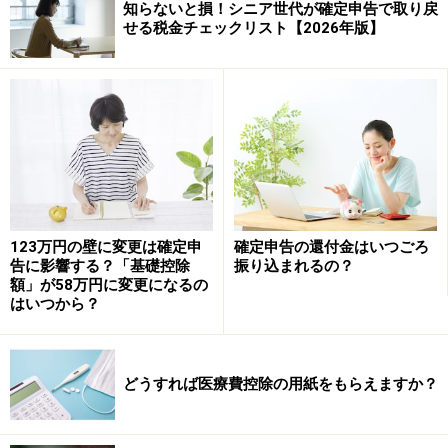
知らないと損！シニア世代が確定申告で取り戻
せる税金チェックリスト【2026年版】
5年を経過するまでは領収書等の保存が必
要！
なお、医療費控除の明細書の記載内容を確認するため、
確定申告期限の翌日から起算して5年を経過する日まで
の間、医療費の領収書（医療費通知を添付したものを除
きます）の提示又は提出を求める場合があります。
123万円の壁に変更は確定申
確定申告の還付金はいつごろ
告に影響する？「基礎控除
振り込まれるの？
額」が58万円に変更になるの
医療費のレシートの提出はできないので注
はいつから？
意
なお、経過措置として、平成29年分から令和元年（2019
どうすれば医療費控除の用紙をもらえますか？
年）分までの確定申告については、明細書を確定申告書
に添付せず、領収書を確定申告書に添付するか、確定申