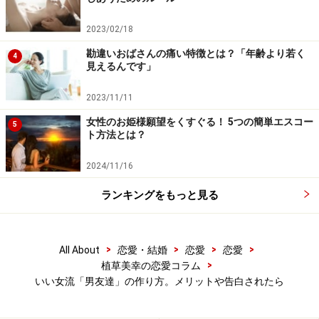
男同士ではライバル心があっても、女の私相手にはやさ
2023/02/18
しいどころか、ちょっとM男くん状態になって言うこと
勘違いおばさんの痛い特徴とは？「年齢より若く
4
を聞いてくれる……っていうのも異性ならではのメリット
見えるんです」
かもしれません（笑）。
2023/11/11
もちろん、おんぶにだっこで頼り切っていては、対等に
女性のお姫様願望をくすぐる！ 5つの簡単エスコー
5
ト方法とは？
はなれません。デキる男性の場合は特に、目の保養にな
るとか、連れていてかっこいい相手（女友達）であるこ
2024/11/16
とも付き合うメリットです。
ランキングをもっと見る
経営者などのハイスペック男性は自己管理にとてもシビ
アですから、内心汚いおばさんだなと思っていたら信頼
>
>
>
>
All About
恋愛・結婚
恋愛
恋愛
関係は結べません。いい男友達が多い女性は、刺激を受
>
植草美幸の恋愛コラム
けて綺麗にしているはず。
いい女流「男友達」の作り方。メリットや告白されたら
「えっ、男友達は恋愛関係じゃないから一番油断できる