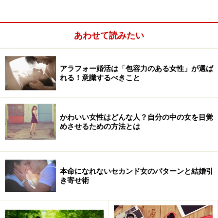
あわせて読みたい
アラフォー婚活は「包容力のある女性」が選ば
もちろん、どちらかにパートナーがいるときは、お互い
れる！意識するべきこと
下手にちょっかいを出したりしません。もし一度くっつ
いてもさわやかに別れられる人間力を備えている事も必
要です。
かわいい女性はどんな人？自分の中の女を目覚
めさせるための方法とは
中には、男友達との恋愛はあくまで友達であり、恋愛に
発展することはあり得ないと言う人もいますが、私自身
はそうは思いません。でも、一度も恋愛関係はなく信頼
本命になれないセカンド女のパターンと結婚引
き寄せ術
関係だけで30年来の付き合いになる親友のような男友達
は8人以上います。つまり、「絶対に彼と恋愛はあり得
ない」と、あえて決めつける必要はないと思っていま