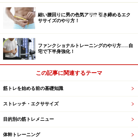
STEP2
細い腰回りに男の色気アリ⁉ 引き締めるエク
ササイズのやり方！
2．反対側も同様に行う。
ファンクショナルトレーニングのやり方……自
宅で下半身強化！
「ニートゥタッチ」のポイント
・30回／1セット。1日2セットを目標に行う
この記事に関連するテーマ
勢いや反動をつけずに行う
下の写真のように、背筋を曲げて行うと筋トレ効果
筋トレを始める前の基礎知識
が半減するので注意する
ストレッチ・エクササイズ
目的別の筋トレメニュー
NG例：背中を曲げると効果が半減
体幹トレーニング