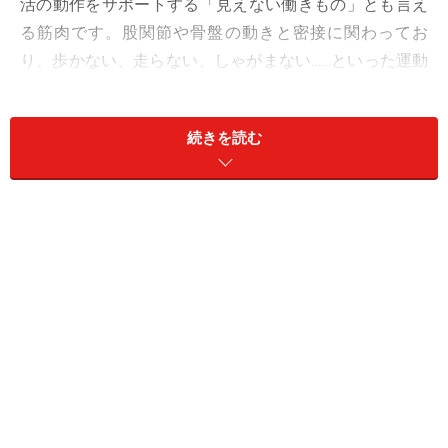
活の動作をサポートする「見えない働きもの」とも言え
る筋肉です。股関節や骨盤の動きと密接に関わってお
り、歩かない、走らない、しゃがまない……といった運動
不足の状態に陥ると、必然的に腸腰筋が衰えていきま
す。
続きを読む
腸腰筋が衰えるということは、日常生活のあらゆる活動
を支える「動作の土台」が弱まるということ。結果、股
関節の動きが悪くなり、運動のパフォーマンスが落ちた
り、腰やひざに無理な動きを強いることで、痛みが出や
すくなるなどの悪影響も想定されます。