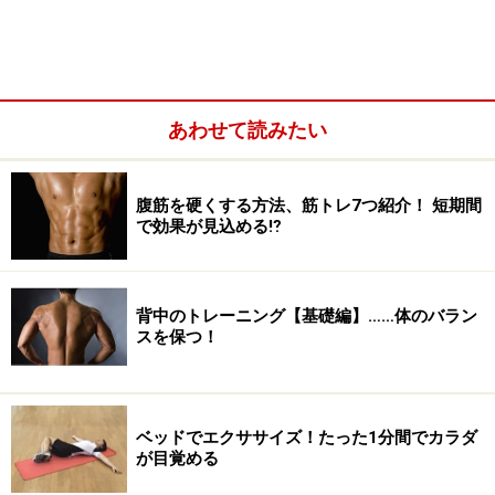
あわせて読みたい
腹筋を硬くする方法、筋トレ7つ紹介！ 短期間
＜目次＞
で効果が見込める⁉
腸腰筋を目覚めさせる「ニートゥタッチ」で日ごろ
の運動不足を解消
背中のトレーニング【基礎編】……体のバラン
腸腰筋は股関節を動かす「レッグシザーズ」で鍛え
スを保つ！
る
ベッドでエクササイズ！たった1分間でカラダ
腸腰筋を目覚めさせる「ニートゥタッチ」
が目覚める
で日ごろの運動不足を解消