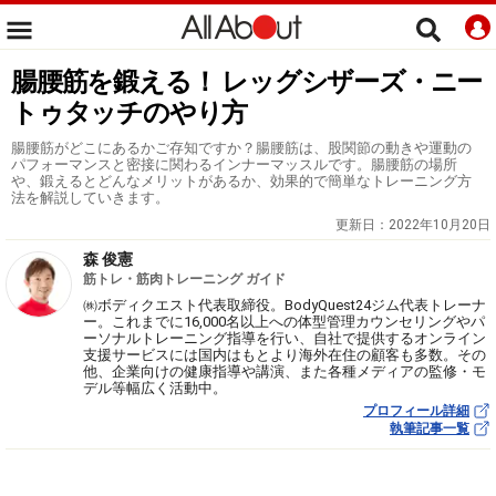
腸腰筋を鍛える！ レッグシザーズ・ニー
トゥタッチのやり方
腸腰筋がどこにあるかご存知ですか？腸腰筋は、股関節の動きや運動の
パフォーマンスと密接に関わるインナーマッスルです。腸腰筋の場所
や、鍛えるとどんなメリットがあるか、効果的で簡単なトレーニング方
法を解説していきます。
更新日：
2022年10月20日
森 俊憲
筋トレ・筋肉トレーニング ガイド
㈱ボディクエスト代表取締役。BodyQuest24ジム代表トレーナ
ー。これまでに16,000名以上への体型管理カウンセリングやパ
ーソナルトレーニング指導を行い、自社で提供するオンライン
支援サービスには国内はもとより海外在住の顧客も多数。その
他、企業向けの健康指導や講演、また各種メディアの監修・モ
デル等幅広く活動中。
プロフィール詳細
執筆記事一覧