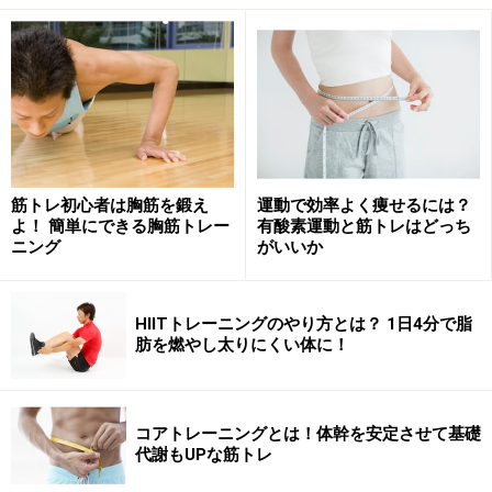
いつでもどこでも、誰でも簡単にできる「ニートゥタッ
チ」は、日ごろ運動不足の方を自覚されている方にぜひ
実践して頂きたい種目です。家事や仕事のすき間時間を
活用して、1日30回から始めてみましょう。股関節周り
やお腹周りに心地よい刺激を感じられると思います。
筋トレ初心者は胸筋を鍛え
運動で効率よく痩せるには？
「ニートゥタッチ」のやり方
よ！ 簡単にできる胸筋トレー
有酸素運動と筋トレはどっち
ニング
がいいか
STEP1
HIITトレーニングのやり方とは？ 1日4分で脂
肪を燃やし太りにくい体に！
1．ひざを上げ、反対側の手のひらでひざをタッチ。ひ
ざを上げるときには勢いを使わず、腹筋下部のインナー
マッスルを引き締めるようなイメージで。
コアトレーニングとは！体幹を安定させて基礎
代謝もUPな筋トレ