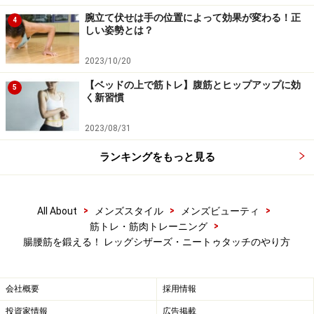
腕立て伏せは手の位置によって効果が変わる！正
4
しい姿勢とは？
STEP1
2023/10/20
【ベッドの上で筋トレ】腹筋とヒップアップに効
2．上体を後方に倒して、ひじを両肩の真下につけて支
5
く新習慣
える。左足を伸ばして床スレスレの高さで浮かせ、右足
は斜め45度の方向に伸ばす。
2023/08/31
ランキングをもっと見る
STEP3
>
>
>
All About
メンズスタイル
メンズビューティ
>
筋トレ・筋肉トレーニング
腸腰筋を鍛える！ レッグシザーズ・ニートゥタッチのやり方
3．ゆっくりと左右の足を入れ替える。床に足をつけな
いように注意。左右交互に行って1回とする。
会社概要
採用情報
「レッグシザーズ」のポイント
投資家情報
広告掲載