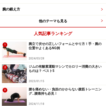
腕の鍛え方
腸腰筋は股関節を動かす「レッグシザー
他のテーマも見る
ズ」で鍛える
続いて、横になった状態でできる「レッグシザーズ」を
人気記事ランキング
ご紹介します。腸腰筋や体幹を強化しつつ、股関節まわ
腕立て伏せの正しいフォームとやり方！手・腕の
1
りのアクティブなストレッチ効果も期待できます。
位置やよくあるNG例
2024/03/28
「レッグシザーズ」のやり方
ジムの有酸素運動マシンでカロリー消費の大きい
2
ものは？ ベスト5
STEP1
2023/01/15
腰を痛めない・負担のかからない腹筋トレーニン
3
グ…腰痛持ち必見！
1．床に座り、両手は後方に。
2024/11/18