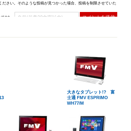
！
大きなタブレット!? 富
3
士通 FMV ESPRIMO
WH77/M