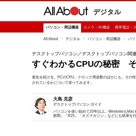
デジタル
パソコン・周辺機器
カメラ・AV機器
携帯電話・
All About
デジタル
パソコン・周辺機器
パソ
デスクトップパソコン
／デスクトップパソコン関
すぐわかるCPUの秘密 
進化を続ける、PCのCPU。クロック周波数のほかにも、その
されているかについて述べてみます。
大島 克彦
デスクトップパソコン ガイド
パソコンを使い始めて20年以上。WindowsもM
新聞」「R25」「オズマガジン」などにも執筆を