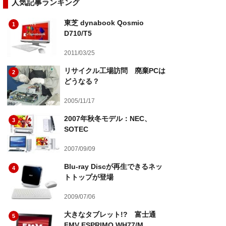
人気記事ランキング
東芝 dynabook Qosmio
1
D710/T5
2011/03/25
リサイクル工場訪問 廃棄PCは
2
どうなる？
2005/11/17
2007年秋冬モデル：NEC、
3
SOTEC
2007/09/09
Blu-ray Discが再生できるネッ
4
トトップが登場
2009/07/06
大きなタブレット!? 富士通
5
FMV ESPRIMO WH77/M