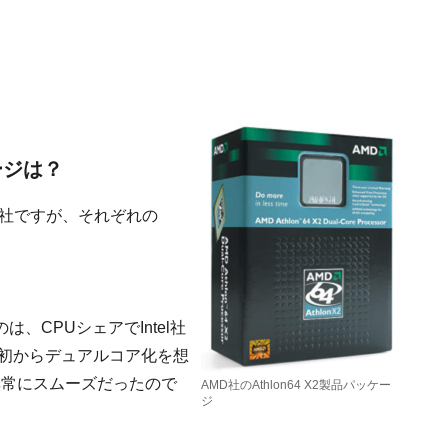
ージは？
MD社ですが、それぞれの
、CPUシェアでIntel社
、当初からデュアルコア化を想
は非常にスムーズだったので
AMD社のAthlon64 X2製品パッケー
ジ