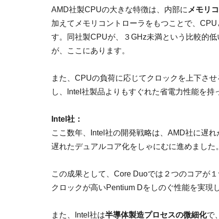
AMD社製CPUの大きな特徴は、内部に
メモリコ
加えてメモリコントローラをもつことで、CP
す。同社製CPUが、３GHz未満という比較的
が、ここにあります。
また、CPUの負荷に応じてクロックを上下させる「Coo
し、Intel社製品よりもすぐれた省電力性能を
Intel社：
ここ数年、Intel社の開発戦略は、AMD社に
遅れたデュアルコア化をしゃにむに進めました
この成果として、Core Duoでは２つのコア
クロックが高いPentium Dをしのぐ性能を実
また、Intel社は
半導体製造プロセスの微細化
で