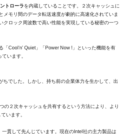
ントローラ
を内蔵していることです。２次キャッシュに
Uとメモリ間のデータ転送速度が劇的に高速化されていま
低いクロック周波数で高い性能を実現している秘密の一つ
l'n' Quiet」「Power Now !」といった機能を有
持っています。
遅れがちでした。しかし、持ち前の企業体力を生かして、出
。
が１つの２次キャッシュを共有するという方法により、より
現しています。
、一貫して先んじています。現在のIntel社の主力製品は