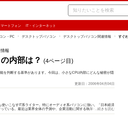
スマートフォン
IT・インターネット
コン・PC
デスクトップパソコン
デスクトップパソコン関連情報
すぐ
連情報
その内部は？
(4ページ目)
性能を判断する基準があります。今回は、小さなCPU内部にどんな秘密が隠
更新日：2006年04月04日
acも使いこなすIT系ライター。特にオーディオ系パソコンに強い。「日本経済
行っている。最近は業界全体の予測や、企業活動に関する執筆なども行う。
...続きを読む