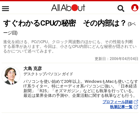
すぐわかるCPUの秘密 その内部は？
(3ペ
ージ目)
進化を続ける、PCのCPU。クロック周波数のほかにも、その性能を判断
する基準があります。今回は、小さなCPU内部にどんな秘密が隠されてい
るかについて述べてみます。
更新日：
2006年04月04日
大島 克彦
デスクトップパソコン ガイド
パソコンを使い始めて20年以上。WindowsもMacも使いこなす
IT系ライター。特にオーディオ系パソコンに強い。「日本経済
新聞」「R25」「オズマガジン」などにも執筆を行っている。
最近は業界全体の予測や、企業活動に関する執筆なども行う。
プロフィール詳細
執筆記事一覧