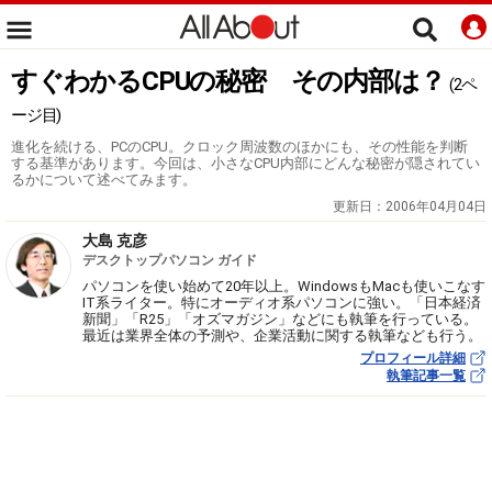
すぐわかるCPUの秘密 その内部は？
(2ペ
ージ目)
進化を続ける、PCのCPU。クロック周波数のほかにも、その性能を判断
する基準があります。今回は、小さなCPU内部にどんな秘密が隠されてい
るかについて述べてみます。
更新日：
2006年04月04日
大島 克彦
デスクトップパソコン ガイド
パソコンを使い始めて20年以上。WindowsもMacも使いこなす
IT系ライター。特にオーディオ系パソコンに強い。「日本経済
新聞」「R25」「オズマガジン」などにも執筆を行っている。
最近は業界全体の予測や、企業活動に関する執筆なども行う。
プロフィール詳細
執筆記事一覧