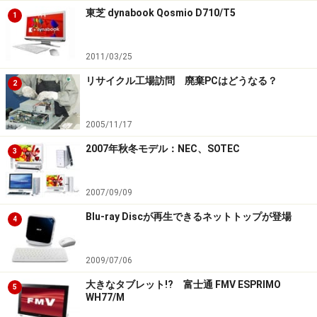
東芝 dynabook Qosmio D710/T5
1
2011/03/25
リサイクル工場訪問 廃棄PCはどうなる？
2
2005/11/17
2007年秋冬モデル：NEC、SOTEC
3
2007/09/09
Blu-ray Discが再生できるネットトップが登場
4
2009/07/06
大きなタブレット!? 富士通 FMV ESPRIMO
5
WH77/M