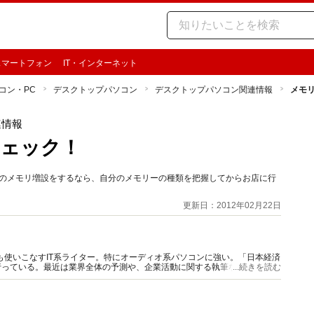
スマートフォン
IT・インターネット
コン・PC
デスクトップパソコン
デスクトップパソコン関連情報
メモ
連情報
チェック！
Cのメモリ増設をするなら、自分のメモリーの種類を把握してからお店に行
更新日：2012年02月22日
acも使いこなすIT系ライター。特にオーディオ系パソコンに強い。「日本経済
行っている。最近は業界全体の予測や、企業活動に関する執筆なども行う。
...続きを読む