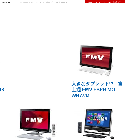
！
大きなタブレット!? 富
3
士通 FMV ESPRIMO
WH77/M