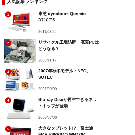
人気記事ランキング
東芝 dynabook Qosmio
1
D710/T5
2011/03/25
リサイクル工場訪問 廃棄PCは
2
どうなる？
2005/11/17
2007年秋冬モデル：NEC、
3
SOTEC
2007/09/09
Blu-ray Discが再生できるネッ
4
トトップが登場
2009/07/06
大きなタブレット!? 富士通
5
FMV ESPRIMO WH77/M