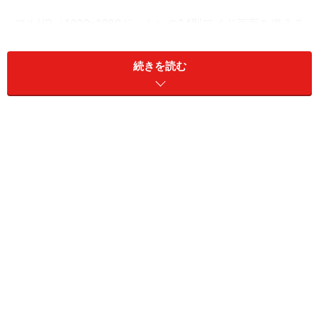
フルHD（1920x1080ドット）の24型ワイド画面を備える
VAIO Lですが、箱から出すと、意外に小さく感じます。
デザイン変更とともに、より薄く、画面高も低くなった
続きを読む
ことが影響しているものと思われます。デザインは、
VAIO J（旧 type J）を一回り大きくしたようなもので、
脚部の向かって左側にFeliCaポートを備える点も同じで
す。
向かって左側にUSBポートやカードスロット、右側に光
学ドライブや照度調節ボタンなどがあります。
24型画面を備えながら、意外に小さく感じる（画像をクリッ
クして拡大）