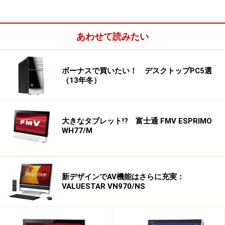
あわせて読みたい
ボーナスで買いたい！ デスクトップPC5選
（13年冬）
大きなタブレット!? 富士通 FMV ESPRIMO
WH77/M
画面色は使用目的ごとに選択したい
VPCL119FJ/Sを起動すると、水色の壁紙がデフォルトに
新デザインでAV機能はさらに充実：
なっていることもあり、画面色が淡く感じます。国内メ
VALUESTAR VN970/NS
ーカー製のパソコンはテレビ機能を重視していることが
多いため、標準では明るくコントラストの強い色づかい