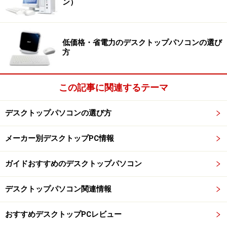
ン）
E7500（2.93GHzx2）、メモリ4GB、HDD1TB、グラフィ
ックスは NVIDIA GeForce G210M。グラフィックスは内
蔵式ですが、最新のものでBlu-rayコンテンツの再生もス
低価格・省電力のデスクトップパソコンの選び
ムーズです。
方
この記事に関連するテーマ
Windowsエクスペリエンス・インデックス。グラフィックス
スコアは「4.9」（画像をクリックして拡大）
デスクトップパソコンの選び方
メーカー別デスクトップPC情報
※記事内容は執筆時点のものです。最新の内容をご確認くださ
ガイドおすすめのデスクトップパソコン
い。
デスクトップパソコン関連情報
次のページへ
1
/
2
おすすめデスクトップPCレビュー