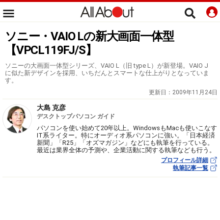
ソニー・VAIO Lの新大画面一体型
【VPCL119FJ/S】
ソニーの大画面一体型シリーズ、VAIO L（旧 type L）が新登場。VAIO J
に似た新デザインを採用、いちだんとスマートな仕上がりとなっていま
す。
更新日：
2009年11月24日
大島 克彦
デスクトップパソコン ガイド
パソコンを使い始めて20年以上。WindowsもMacも使いこなす
IT系ライター。特にオーディオ系パソコンに強い。「日本経済
新聞」「R25」「オズマガジン」などにも執筆を行っている。
最近は業界全体の予測や、企業活動に関する執筆なども行う。
プロフィール詳細
執筆記事一覧