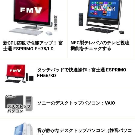
になっていることが多いのですが、VAIOはさほどでもあ
りません。Webやオフィスソフトなど、パソコンとして
の利用を想定しているということでしょうか。
もちろん、VAIOも他社製品と同様、調節ボタンのほかに
も、カラーモードを変更することが可能です。DVDや
NEC製テレパソのテレビ視聴
新CPU搭載で性能アップ！ 富
機能をチェックする
士通 ESPRIMO FH78/LD
Blu-ray コンテンツのディスクを挿入したり、テレビ番組
視聴に切り替えると自動的にモード選択の画面があらわ
れますので、ここで選べば、より視聴に適した色になり
タッチパッドで快適操作：富士通 ESPRIMO
FH56/KD
ます。ただし、リモコンからの切り替えはサポートされ
ておらず、これは改善してほしい点です。
ソニーのデスクトップパソコン：VAIO
性能は十分、動作は快適
音が静かなデスクトップパソコン（静音パソコ
VPCL119FJ/Sの性能は十分なもの。Core 2 Duo