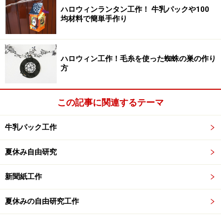
ハロウィンランタン工作！ 牛乳パックや100
均材料で簡単手作り
先生は、1クラスだけでなく、同学年、他学年、過去の
子どものものと、膨大な量の感想文を読んでいます。中
には、同じサイトの同じ文章を丸写ししてあるものが出
ハロウィン工作！毛糸を使った蜘蛛の巣の作り
てくることがあります。どちらかが、コピペサイトの文
方
章を多少リライトしていても、元々同じ文章だったこと
はやはり分かるものです。
この記事に関連するテーマ
牛乳パック工作
3.コピペ感想文が、コンクールに出される
可能性があるから
夏休み自由研究
「自由にコピペしてください」「パクリOK」と謳ってい
新聞紙工作
るサイトでも、たいていは「学校提出に限り」著作権フ
リーと記しています。これは、コンクール応募目的には
夏休みの自由研究工作
使えない、ということですが、学校によっては、提出作
品は全てコンクールに応募するということもあります。