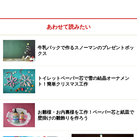
あわせて読みたい
コピペに気付いたとき、先生はどうする？
読書感想文、親は手伝っていいもの？
牛乳パックで作るスノーマンのプレゼントボッ
1日で読書感想文が書ける正当な書き方コツ
クス
親が上手に本のインタビューを！
子は親の背中を見ている！
トイレットペーパー芯で雪の結晶オーナメン
ト！簡単クリスマス工作
1.読書感想文コピペは、先生にすぐ「バレ
お雛様・お内裏様を工作！ペーパー芯と紙皿で
る」から
壁掛けの雛飾りを作ろう
先生は、子どもの文章をよく知っています。ことばの選