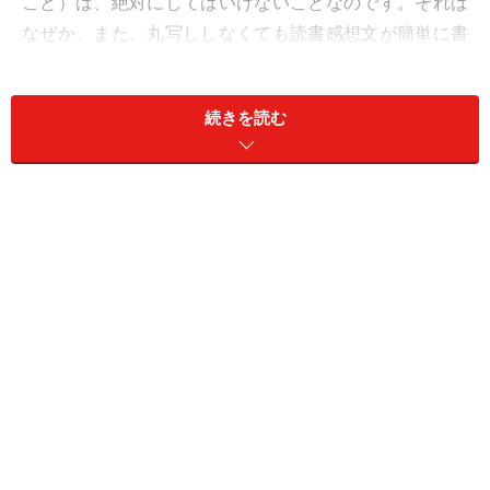
こと）は、絶対にしてはいけないことなのです。それは
なぜか、また、丸写ししなくても読書感想文が簡単に書
けるコツを見ていきましょう。
続きを読む
＜目次＞
読書感想文コピペは、先生にすぐ「バレる」
同じコピペ感想文が提出される可能性も
コピペ感想文が、コンクールに出されたら