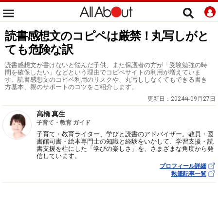
読書感想文のコピペは厳禁！丸写しがと
ても危険な訳
読書感想文が書けないと悩んだ子供、また保護者の方が「受験勉強の時
間を確保したい」などという理由でコピペサイトの利用が増えていま
す。読書感想文のコピペ利用のリスクや、丸写ししなくてもできる書き
方基本、親のサポートのコツをご紹介します。
更新日：
2024年09月27日
高橋 真生
子育て・教育 ガイド
子育て・教育ライター、学びと読書のアドバイザー。教員・図
書館司書・絵本専門士の知識と経験をいかして、学習支援・読
書支援を柱にした「学びの楽しさ」を、さまざまな角度から発
信しています。
プロフィール詳細
執筆記事一覧