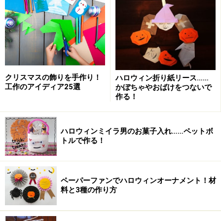
び方、漢字とひらがなの割合、句読点の打ち方、言い回
しなど、文章にはその人の癖や特徴があるもの。まして
や先生は、普段子どもと接しながら、その考え方や感じ
方も見ています。
ですから、丸写しされた読書感想文を一読すれば、本人
クリスマスの飾りを手作り！
ハロウィン折り紙リース……
が書いたものでないことは分かります。
工作のアイディア25選
かぼちゃやおばけをつないで
作る！
そもそも、これほどコピペサイトが話題になっているの
に、先生が見ないとは考えにくいでしょう。同じサイト
ハロウィンミイラ男のお菓子入れ……ペットボ
を見ていれば、「パクリ」だとすぐに見抜かれてしまい
トルで作る！
ます。また、コピペを簡単に見つけられる、コピペチェ
ックツールも存在します。
ペーパーファンでハロウィンオーナメント！材
料と3種の作り方
2.同じコピペ感想文が提出される可能性が
あるから