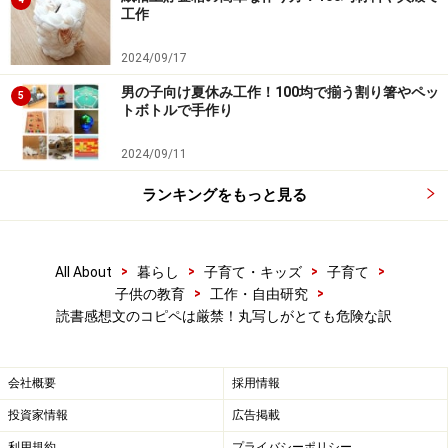
工作
2024/09/17
男の子向け夏休み工作！100均で揃う割り箸やペッ
5
トボトルで手作り
読書感想文のコピペに気付いたとき、先生
2024/09/11
はどうする？
ランキングをもっと見る
>
>
>
>
All About
暮らし
子育て・キッズ
子育て
読書感想文のコピペに気付いたとき、先生はどうする？
>
>
子供の教育
工作・自由研究
読書感想文のコピペは厳禁！丸写しがとても危険な訳
読書感想文のコピペが分かった場合の先生や学校の対応
は、それぞれです。再提出させる、成績や内申書に反映
会社概要
採用情報
する（夏休みの課題は評価の対象外とする学校もありま
投資家情報
広告掲載
す）、ほめたり皆の前で読んだりして自分から謝りたく
なるようにする、などなど。
利用規約
プライバシーポリシー