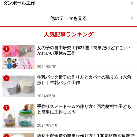
ダンボール工作
もしコピペサイトを使って書いた読書感想文が受賞した
他のテーマも見る
場合は、新聞やインターネット上のサイトに全文掲載さ
れることもありますから、コピペ・盗作騒動に発展する
人気記事ランキング
場合もあるでしょう。
女の子の自由研究工作21選！簡単だけどすごい・
1
かわいい夏休み工作
コピペするのであれば、人生を左右する大事件になりか
ねないことも覚悟しておきましょう。
2024/05/01
牛乳パック椅子の作り方とカバーの張り方（六角
2
形）｜牛乳パック工作
2024/05/01
手作りスノードームの作り方！百均材料で子ども
3
と簡単に工作しよう
2024/09/10
紙粘土貯金箱の簡単な作り方！100均材料や貝殻で
4