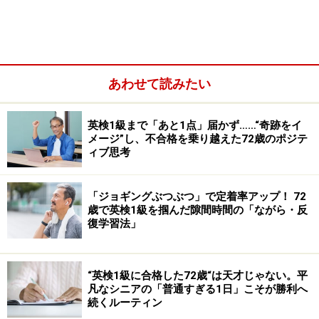
「アガサ・クリスティ」の伝記を読んでまとめた読書感想文
の下書きのマインドマップ。
あわせて読みたい
「えっ？ これが下書き？」と思われるかも知れません。
英検1級まで「あと1点」届かず……“奇跡をイ
そう、これがマインドマップを使った読書感想文の下書
メージ”し、不合格を乗り越えた72歳のポジテ
きです。
ィブ思考
ここで「マインドマップ」について、簡単に説明してお
「ジョギングぶつぶつ」で定着率アップ！ 72
歳で英検1級を掴んだ隙間時間の「ながら・反
きましょう。マインドマップ(R)*とは、連想するものを
復学習法」
（キーワードで）放射状に書き出す思考法のことを言い
ます。メモリーツリーやイメージマップと言ったりもし
ますが、トニー・ブザン氏がまとめたもをマインドマッ
“英検1級に合格した72歳“は天才じゃない。平
凡なシニアの「普通すぎる1日」こそが勝利へ
プと言います。
続くルーティン