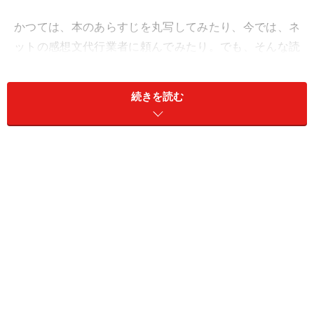
かつては、本のあらすじを丸写してみたり、今では、ネ
ットの感想文代行業者に頼んでみたり。でも、そんな読
書感想文、だれでもすらすら書ける方法があるとしたら
どうでしょうか。
続きを読む
マインドマップ（今回は簡易版）を使った、読書感想文
の書き方です。
マインドマップで読書感想文のあらすじを
書き出す
細かい説明の前に、まずは、実物を見てみましょう。こ
れは、ガイドとある小学生が一緒に書いた読書感想文の
下書きです。