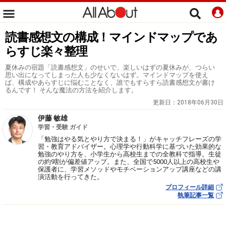
読書感想文の構成！マインドマップであ
らすじ楽々整理
夏休みの宿題「読書感想文」のせいで、楽しいはずの夏休みが、つらい
思い出になってしまった人も少なくないはず。マインドマップを使え
ば、構成やあらすじに悩むことなく、誰でもすらすら読書感想文が書け
るんです！ そんな魔法の方法を紹介します。
更新日：
2018年06月30日
伊藤 敏雄
学習・受験 ガイド
「勉強はやる気とやり方で決まる！」がキャッチフレーズの学
習・教育アドバイザー。心理学や行動科学に基づいた効果的な
勉強のやり方を、小学生から高校生までの全教科で指導。生徒
の約9割が偏差値アップ。また、全国で5000人以上の高校生や
保護者に、学習メソッドやモチベーションアップ講座などの講
演活動を行ってきた。
プロフィール詳細
執筆記事一覧