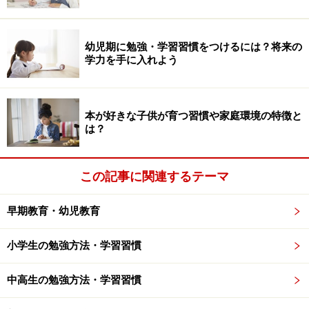
「5W1H（いつ、どこで、だれが、なにを、なぜ、どう
した）」を意識して、会話をしながらマインドマップに
幼児期に勉強・学習習慣をつけるには？将来の
まとめていくとよいでしょう。
学力を手に入れよう
インタビュー方式なら読書感想文も簡単！
本が好きな子供が育つ習慣や家庭環境の特徴と
は？
さて、あらすじをまとめただけでは、読書感想文とは言
えません。そこでひと工夫。それはダイアログ（対話）
この記事に関連するテーマ
を活用した、インタビューをしながら感想文を書いてい
く方法です。
早期教育・幼児教育
やり方はいたって簡単です。まるでインタビューを受け
小学生の勉強方法・学習習慣
るつもりで感想文を書いていくだけです。あらかじめ数
個～10個程度の質問を用意しておきましょう。
中高生の勉強方法・学習習慣