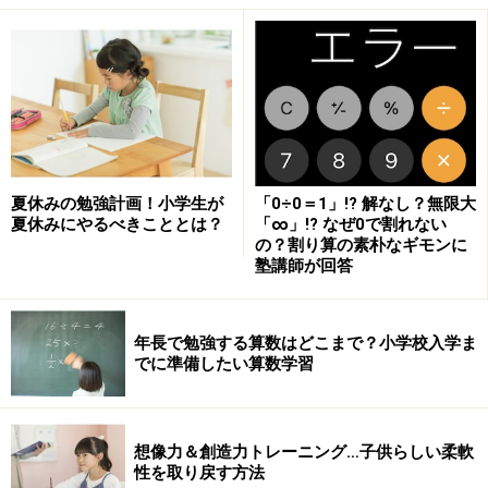
読書感想文のあらすじは、5W1Hを親子で会
話しながらまとめよう
今回は、アガサ・クリスティの伝記を読んで、アガサの
生まれ、好きなこと、フランスに移住してから、アー
夏休みの勉強計画！小学生が
「0÷0＝1」!? 解なし？無限大
チ・クリスティと結婚したこと、戦争のこと、ミステリ
夏休みにやるべきこととは？
「∞」!? なぜ0で割れない
ー作家になってからのことを、マインドマップに書き出
の？割り算の素朴なギモンに
塾講師が回答
してみました。
通常のノートと違い、このようにマインドマップにまと
年長で勉強する算数はどこまで？小学校入学ま
でに準備したい算数学習
めると、ストーリーが一目でわかります。キーワードで
まとめるだけなので、だれでもできるところも特長の一
つです。
想像力＆創造力トレーニング…子供らしい柔軟
性を取り戻す方法
親子で「いつのお話？」「だれが出てきた？」など、