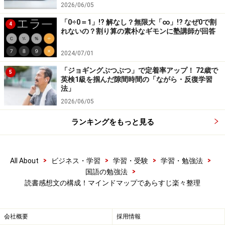
2026/06/05
想文を書いていくのです（答えられない場合はとばして
もらってもかまいません）。
「0÷0＝1」!? 解なし？無限大「∞」!? なぜ0で割
4
れないの？割り算の素朴なギモンに塾講師が回答
さらに、読書感想文コンクールで入賞するためのテクニ
2024/07/01
ックとして、あえて「2．読み始めてみて最初に思った
「ジョギングぶつぶつ」で定着率アップ！ 72歳で
5
こと（第一印象）」を感想文の最初に書く、といった書
英検1級を掴んだ隙間時間の「ながら・反復学習
法」
き方もあります。
2026/06/05
いずれにしても、マインドマップに書いた読書感想文の
ランキングをもっと見る
下書きが役に立つこと間違いありません。マインドマッ
プが通常のノートよりも優れている点は、ここにありま
>
>
>
>
All About
ビジネス・学習
学習・受験
学習・勉強法
す。
>
国語の勉強法
読書感想文の構成！マインドマップであらすじ楽々整理
さあ、ここまでできたら、あとは原稿用紙にまとめるだ
けです。これでもう、夏休みの終わりに読書感想文で苦
会社概要
採用情報
しむことはありませんね。