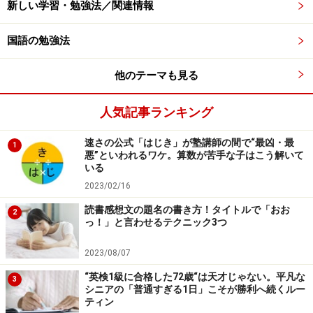
新しい学習・勉強法／関連情報
■インタビュー方式の読書感想文の書き方（例）
国語の勉強法
この本を読もうと思ったきっかけ
他のテーマも見る
読み始めてみて最初に思ったこと（第一印象）
この本はどんなことについて書かれた本か（あらす
人気記事ランキング
じ）
速さの公式「はじき」が塾講師の間で“最凶・最
読んでみた途中の感想
1
悪”といわれるワケ。算数が苦手な子はこう解いて
主人公（登場人物）と自分の同じところ
いる
2023/02/16
自分だったらどんなストーリーになっていたか
読書感想文の題名の書き方！タイトルで「おお
まとめの感想
2
っ！」と言わせるテクニック3つ
この本を薦めたい理由や相手
2023/08/07
“英検1級に合格した72歳“は天才じゃない。平凡な
3
このような質問をあらかじめ作っておき、本を読みなが
シニアの「普通すぎる1日」こそが勝利へ続くルー
ティン
ら、あるいは本を読んだ後に、質問に答える形で読書感