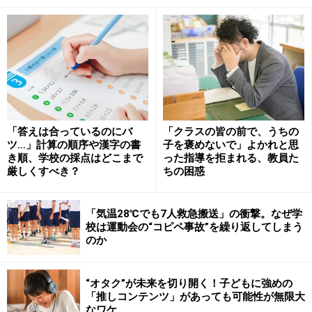
関心を持った動機を振り返りましょう。
その2 「主人公はどんな人？」
中心人物（動物や擬人化された物）を明確にし、その個
性を把握しましょう。
その3 「主人公がしたことのなかで、どんなことが『す
「答えは合っているのにバ
「クラスの皆の前で、うちの
ツ…」計算の順序や漢字の書
子を褒めないで」よかれと思
ごいなぁ！』」と感じた？」
き順、学校の採点はどこまで
った指導を拒まれる、教員た
主人公の言動で感心、感歎したところを言葉で表現しま
厳しくすべき？
ちの困惑
しょう。
「気温28℃でも7人救急搬送」の衝撃。なぜ学
校は運動会の“コピペ事故”を繰り返してしまう
その4 「主人公と○○ちゃん、『似ているなぁ～』と感じ
のか
たころあった？」
主人公の言動や思考と、自分が似ていると感じたところ
“オタク”が未来を切り開く！子どもに強めの
から、共感したことを言葉で表現しましょう。
「推しコンテンツ」があっても可能性が無限大
なワケ