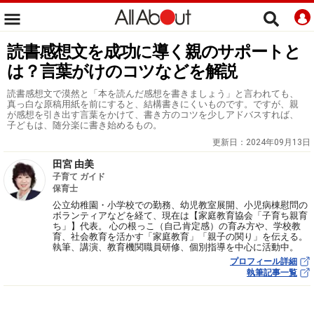
読書感想文を成功に導く親のサポートと
は？言葉がけのコツなどを解説
読書感想文で漠然と「本を読んだ感想を書きましょう」と言われても、
真っ白な原稿用紙を前にすると、結構書きにくいものです。ですが、親
が感想を引き出す言葉をかけて、書き方のコツを少しアドバスすれば、
子どもは、随分楽に書き始めるもの。
更新日：
2024年09月13日
田宮 由美
子育て ガイド
保育士
公立幼稚園・小学校での勤務、幼児教室展開、小児病棟慰問の
ボランティアなどを経て、現在は【家庭教育協会「子育ち親育
ち」】代表。 心の根っこ（自己肯定感）の育み方や、学校教
育、社会教育を活かす「家庭教育」「親子の関り」を伝える。
執筆、講演、教育機関職員研修、個別指導を中心に活動中。
プロフィール詳細
執筆記事一覧