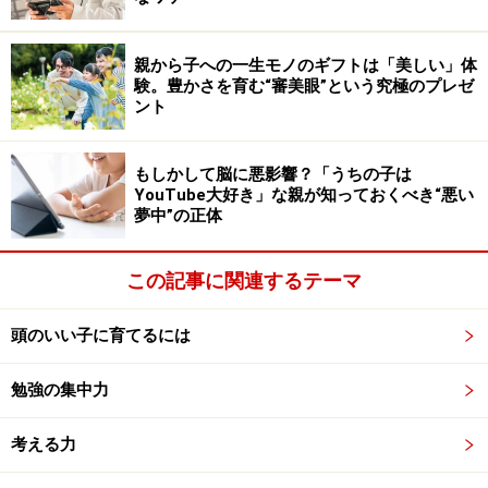
その5 「○○ちゃんだったら、『こうするんだけどな～』
と思ったところあった？」
親から子への一生モノのギフトは「美しい」体
主人公や登場人物の言動や思考と、自分は少し違うと感
験。豊かさを育む“審美眼”という究極のプレゼ
ント
じたところから、自分なりの考えや方法や手段などを考
えてみましょう。
もしかして脳に悪影響？「うちの子は
YouTube大好き」な親が知っておくべき“悪い
その6 「どんな場面が一番心に残っている？」
夢中”の正体
全体の中で、最も印象に残っている場面を思い出し、感
動した気持ちを言葉で表現してみましょう。
この記事に関連するテーマ
その7 「『自分のこんなとこ、変えたいな」と思ったと
頭のいい子に育てるには
ころはあった？」
この本を読んで考えさせられたところ、ためになったと
勉強の集中力
ころ、今後、自分の生活の中で活かしていきたいことな
考える力
どを具体的に考えてみましょう。