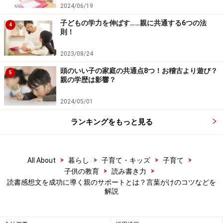
仕上げていきます。
2024/06/19
子どもの学力を伸ばす……親に共通する6つの法
4
初めに、この本を読もうとおもったきっかけ、次に簡潔
則！
なあらすじと感じたこと、そしてもっと深く感じたこと
2023/08/24
や思ったことを掘り下げて書き、最後にこの本を読んだ
頭のいい子の家庭の共通点8つ！お稽古より遊び？
ことによって得たことやこれからの自分にどう活かして
5
親の学歴は影響？
いくか、という構成で書いていけばよいでしょう。
2024/05/01
次は読書感想文を更にブラッシュアップしていきましょ
ランキングをもっと見る
う。
>
>
>
>
All About
暮らし
子育て・キッズ
子育て
読書感想文をブラッシュアップするチェッ
>
>
子供の教育
読み書き力
ク項目
読書感想文を成功に導く親のサポートとは？言葉がけのコツなどを
解説
その1 あらすじが多すぎていないか
時々、あらすじばかりを書いてしまっている子がいます