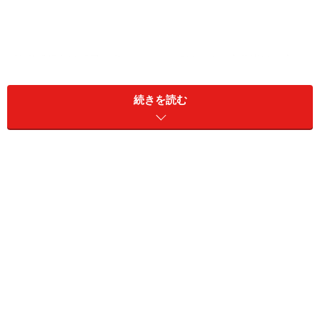
読書感想文は「早く書きなさい」ではなく、言葉掛けを少し
変えるだけで、子供はドンドン感想が湧き起こり、進んで取
り組むようになります
続きを読む
友達と遊びに行った体験や面白い映画を観た感想を子ど
もは、親のちょっとした言葉がけから、嬉しそうにドン
ドン話すことはありませんか。感想文は、そのように心
に感じたこと、湧き起こる思いを書いていけば良いので
す。
ですが、「文章にする」「感想をまとめる」という作業
が小学生の子どもには苦手感があり、そこで行き詰まる
ことが多いのではないでしょうか。ですがその作業も、
ちょっとしたコツでスムーズに進むようになります。子
供が自ら進んで読書感想文を書く親の関わり方をお伝え