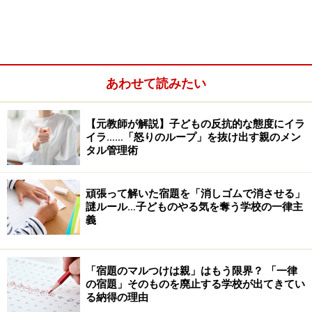
します。参考にしてください。
あわせて読みたい
【元教師が解説】子どもの反抗的な態度にイラ
イラ……「怒りのループ」を抜け出す親のメン
タル管理術
頑張って解いた宿題を「消しゴムで消させる」
謎ルール…子どものやる気を奪う学校の一律主
義
感想を引き出しやすい言葉がけ
「宿題のマルつけは親」はもう限界？ 「一律
の宿題」そのものを廃止する学校が出てきてい
その1 「何故、この本を読もうと思ったの？」
る納得の理由
本を選択した理由を考え、先ずは自分がこの本に興味や