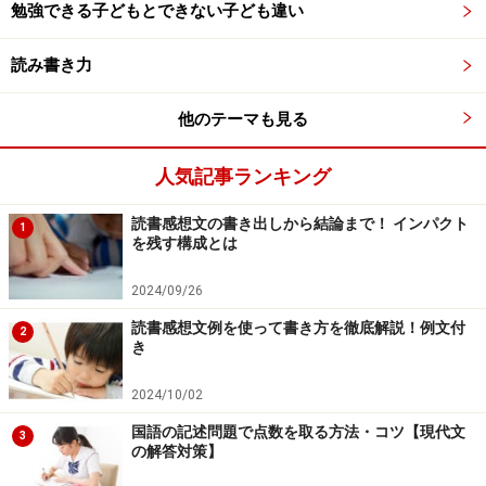
勉強できる子どもとできない子ども違い
本のジャンルなどによっては、問いかけ方は違ってきま
すが、これらを柱として後は親が内容にあうようアレン
読み書き力
ジし、話しかけてみてください。書く材料がいろいろ出
てきて、原稿用紙に実際書いていく言葉も多く並ぶと思
他のテーマも見る
います。
人気記事ランキング
読書感想文の書き出しから結論まで！ インパクト
1
問いかけの返答を付箋に書いていく
を残す構成とは
次はこれらの言葉を整理していく作業に入ります。
2024/09/26
親の問いかけによって、引き出された言葉をひとつひと
読書感想文例を使って書き方を徹底解説！例文付
2
つ付箋に書いていきましょう。そして、その付箋を見
き
て、同じ内容のものをまとめたり、異なる内容の者だっ
2024/10/02
たら、2つに分けたり、割愛するべきもを省いたりしな
がら、構成を考えて、貼り替えてみましょう。そして、
国語の記述問題で点数を取る方法・コツ【現代文
3
の解答対策】
それらの言葉を繋ぎ合わせるように、ひとつの感想文に