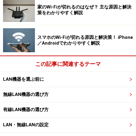
しか接続できない環境においてIPv4 over IPv6技術を利
家のWi-Fiが切れるのはなぜ？ 主な原因と解決
用し、IPv4の通信を可能にする。もちろん、IPv6に対応
策をわかりやすく解説
したホスト間では、IPv6による通信となる。
スマホのWi-Fiが切れる原因と解決策！ iPhone
IPv4ネットワークの通信速度はIPv6ネットワークに準ず
／Androidでわかりやすく解説
る速度となるのでIPv4 PPPoE接続の速度より高速な通信
となる。
この記事に関連するテーマ
DS-Liteは、次のようにも呼ばれている。
LAN機器を選ぶ前に
・IPv4 over IPv6
無線LAN機器の選び方
・MAP-E
・デュアルスタックSAM（Stateless Address Mapping)
有線LAN機器の選び方
なお、IPv6/IPoEやDS-Liteを利用するには、それら両方
LAN・無線LANの設定
に対応しているルーターが必要だ。導入の前に手持ちの