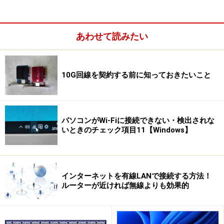
あわせて読みたい
IPv6 IPoE接続の「IPv6」とは、128Bitのアドレスを利用
10G回線を契約する前に知っておきたいこと
して通信を行う次世代の通信規格だ。「IPoE」とは、IP
over Ethernetの略で、IPアドレスをEthernet上で送る。
つまり、どこでも利用されているEthernetによる通信の
パソコンがWi-Fiに接続できない・検出されな
ことだ。そのため、認証のプロトコルを含むPPPoEに対
いときのチェック項目11【Windows】
して、ネイティブ方式とも呼ばれている。
「IPv6/IPoE」は、ボトルネックの発生しやすいPPPoE
インターネットを有線LANで接続する方法！
プロトコルを利用していない。また、プロバイダのIPv6
ルーターが近ければ無線よりも効果的
アドレスをNTTが予め割り当て、ユーザー宅のIPv6アド
レスに対応する端末からプロバイダまでのNTTの回線を
Ethernetで繋ぐ。そのため、高速で快適な環境で通信が