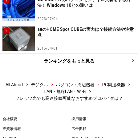
4
法！ Windows 10との違いは
IIJグループの高品質インターネットに対応した
IPv6/IPoE接続を提供。
2023/07/04
auのHOME Spot CUBEの実力は？接続方法や注意
5
点
初期費用：なし 月額料金：800円(税抜)
2015/04/01
IPv6/IPoEに合わせて、DS-Liteも利用するには、「DS-
ランキングをもっと見る
Liteに対応した通信機器を用意の上、
mio
FiberAccess/NF
を契約する必要がある。」と記されてい
る。mio FiberAccess/NFサービスの追加料金は以下の通
>
>
>
>
All About
デジタル
パソコン・周辺機器
PC周辺機器
り。
>
LAN・無線LAN・Wi-Fi
フレッツ光でも高速接続可能なおすすめプロバイダは？
初期費用 ：なし円 月額料金 2000円（税抜）
会社概要
採用情報
IPv6/IPoE＋DS-Liteを利用したい場合、2800円（税抜）
投資家情報
広告掲載
の月額料金となる。DS-Liteは、「フレッツ 光ネクスト