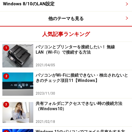
ルーターが対応しているかどうかをメーカーに問い合わ
Windows 8/10のLAN設定
せて欲しい。
他のテーマも見る
人気記事ランキング
IPv6/IPoEとDS-Liteに対応したプロバイダ
パソコンとプリンターを接続したい！ 無線
1
LAN（Wi-Fi）で接続する方法
下にIPv6/IPoEとDS-Liteに対応したプロバイダを挙げ
る。料金面のほか自分の好みにあったプロバイダを選択
2021/04/05
しよう。
パソコンがWi-Fiに接続できない・検出されないと
2
きのチェック項目11【Windows】
■IIJmioひかり IPoEオプション
2023/11/30
共有フォルダにアクセスできない時の接続方法
3
（Windows10）
IIJmioひかり IPoEオプション
2021/02/18
Windows 11のパソコンでファイル共有をする方