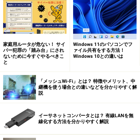
できる。
DS-Liteとは
家庭用ルータが危ない！ サイ
Windows 11のパソコンでフ
IPv6/IPoEのみによる通信だと、接続先がIPv6をサポー
バー犯罪の「踏み台」にされ
ァイル共有をする方法！
トするホストならIPv6/IPoEで通信ができるが、IPv4の
ないために今すぐやるべきこ
Windows 10との違いは
と
ホストとの通信は、ボトルネックの発生しやすいIPv4
PPPoE接続に戻ってしまう。
「メッシュWi-Fi」とは？ 特徴やメリット、中
継機を使う場合との違いなどを分かりやすく解
DS-Lite（Dual-Stack Lite）とは、IPv6のネットワークを
説
利用してIPv4による通信を行うための通信規格だ。IPv4
にしか対応していないホストでも、IPv6 IPoEによる高速
イーサネットコンバータとは？ 有線LANを無
な接続でIPv4による通信ができる。
線化する方法を分かりやすく解説
DS-Liteは、RFC6333で規定された通信規格で、IPv6で