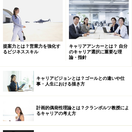
「ライフキャリアレインボー」とは？
この考え方を説明しているのが、「
ライフキャリアレイ
提案力とは？営業力を強化す
キャリアアンカーとは？ 自分
ンボー
」という図です（下図参照）。この「虹」は、人
るビジネススキル
のキャリア選択に重要な理
論・指針
生における代表的な役割の変化や重なりとその変化を表
しています。
キャリアビジョンとは？ゴールとの違いや仕
事・人生における描き方
計画的偶発性理論とは？クランボルツ教授によ
スーパーは、私たちが経験する代表的な役割として以下
るキャリアの考え方
を紹介しています。