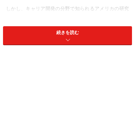
しかし、キャリア開発の分野で知られるアメリカの研究
者ドナルド・E・スーパーは、
人が人生の様々な時期に
果たす役割（ライフロール）の組み合わせこそが「キャ
続きを読む
リア」である
と考えました。
考えてみれば、今ある私たちの経験やスキルは、「会
社」だけで得たものではありません。会社以外の社会生
活やプライベートでの様々な経験や役割から積み重ねて
きたものも多いでしょう。
また育児や介護など、「会社以外で果たしている役割」
が、良くも悪くも働き方に影響するということは、誰し
も経験することです。だとすれば、「キャリア=仕事人
生」だけではない、というのもうなずけます。