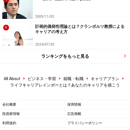
最も力を入れていたはずの仕事に支障をきたす……、とい
う状況がなぜ起こるのか、この考えに照らして見てみる
2005/11/02
とよくわかりますね。
計画的偶発性理論とは？クランボルツ教授による
5
キャリアの考え方
「ライフキャリアレインボー」から考える
2024/07/20
あなたのキャリア
ランキングをもっと見る
それでは、この「ライフキャリアレインボー」の考え方
を、あなたのキャリアプランニングに活かしてみましょ
>
>
>
>
All About
ビジネス・学習
就職・転職
キャリアプラン
う。
ライフキャリアレインボーとは？あなたのキャリアを描こう
＜「ライフキャリアレインボー」を用いたワーク例＞
会社概要
採用情報
■
まずは「今」を把握してみよう
投資家情報
広告掲載
現在のあなたの「ライフキャリアレインボー」を確認す
利用規約
プライバシーポリシー
ることから始めましょう。