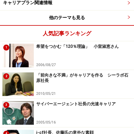
キャリアプラン関連情報
誕生からしばらくの間は「養育」される時期、反対に介
護などで親をケアする時期もあります。その両方が「子
他のテーマも見る
ども」としての役割です。
人気記事ランキング
特に多くの役割が重なり合うといわれているのが40～50
歳代。
希望をつかむ「120％理論」 小室淑恵さん
1
「職業人」としては、管理職として責任も負担も増える
2006/08/27
年代であり、同時に「配偶者」「家庭人」としての家事
「前向きな不満」がキャリアを作る シーラボ石
2
分担、「親」としての子育てや教育、「子ども」として
原社長
の親の介護などの役割も無視できません。
2010/05/21
つまり、それだけ役割間の調整が難しくなる年代だとい
うことです。
サイバーエージェント社長の光速キャリア
3
「職業人」に没頭しすぎて家庭内がギクシャクしたり、
2005/05/16
余暇を楽しめずストレスをためたりして、結果として、
i-cf社長、佐藤氏の意外な素顔
4