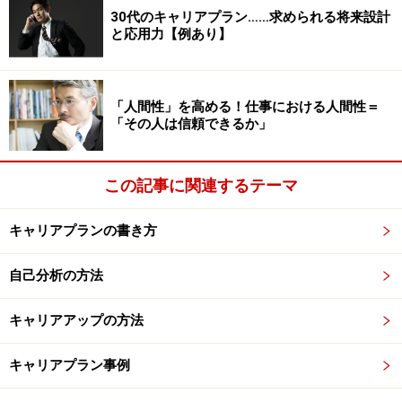
●子ども
30代のキャリアプラン……求められる将来設計
と応用力【例あり】
●学生（学ぶ人）
●労働者（職業人）
●配偶者
「人間性」を高める！仕事における人間性＝
●家庭人（家事全般をする人）
「その人は信頼できるか」
●親
●余暇を楽しむ人
この記事に関連するテーマ
●市民
キャリアプランの書き方
人によって、これらの役割全部を経験する人、一部分を
経験する人、これ以外の役割を経験する人、など様々で
自己分析の方法
す。最近では「年金生活者」などを加えることもありま
す。
キャリアアップの方法
例えば、「子ども」は私たちの誰もが経験する役割の一
キャリアプラン事例
つです。