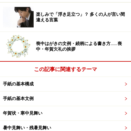
楽しみで「浮き足立つ」？ 多くの人が言い間
違える言葉
なぜ「やばい」「マジ」の使いすぎは不快
感を与えてしまうのか
喪中はがきの文例・続柄による書き方……喪
中・年賀欠礼の挨拶
よく使われがちな言葉だからこそ、注意が必要
このように、困難や不具合など否定的な意味から、肯定
この記事に関連するテーマ
的な意味まで、かなり幅広く使われているようです。で
手紙の基本構成
はなぜ時折問題になったり、不快な言葉として挙げられ
てしまうのでしょうか。
手紙の基本文例
これはさまざまな説、理由があるかと思いますが、ひと
年賀状・寒中見舞い
つには次のような点も関係しているのではないでしょう
か。応用が利かない、
む
やみやたらに使いすぎる
、言葉
暑中見舞い・残暑見舞い