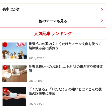
の響きが良くない、
濫用しすぎて安直に聞こえる
……な
ど。
喪中はがき
他のテーマも見る
友達とのカジュアルな話ならよいですが、安易に使いす
ぎて周りの方に不快感を与えてしまっては損ですよね。
人気記事ランキング
さまざまな感情に即した言葉を知っておき、シーンに合
わせて使い分けると、上司や目上の方、誰とでも気持ち
暑気払いの案内文！くだけたメール文例を使って
1
納涼飲み会に誘おう
よく会話がはずむでしょう。
2024/07/10
「マジ」「やばい」を他の言葉で言い換えるとしたら、
災害見舞いへのお返し……お礼状の書き方や挨拶文
2
どのような言葉が当てはまるでしょうか。下記に挙げて
例
みました。
2023/10/23
「くださる」「いただく」の違いとは？こんな敬
3
語の誤表現に注意
「マジ」の言い換え例
2024/04/22
■「驚き」などの意味に解釈するならば