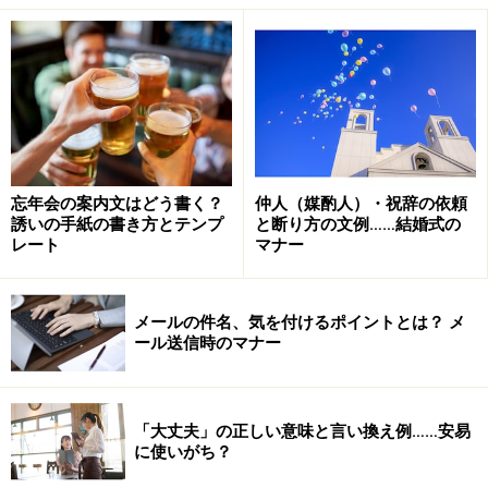
■マジ
この「マジ」とは、「真面目」を略した言葉です。「真
面目」の本来の意味は、嘘や冗談などではなくて本気、
真剣であるという意味です。
■やばい
忘年会の案内文はどう書く？
仲人（媒酌人）・祝辞の依頼
「やばい」とは、不都合や危険であるという意味の俗な
誘いの手紙の書き方とテンプ
と断り方の文例……結婚式の
言い方、俗語です。もともとは、盗人などの隠語といわ
レート
マナー
れます。
メールの件名、気を付けるポイントとは？ メ
特に「やばい」は、よく問題になる言葉です。困った
ール送信時のマナー
り、失敗したりと、都合が悪い場合だけでなく、肯定的
な意味でも使われる点が、時おり話題になっています。
「大丈夫」の正しい意味と言い換え例……安易
すごい、かっこいい、感動的、美味しいなどの言葉がそ
に使いがち？
の気持ちに近いのでしょう。