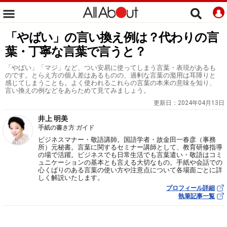
「やばい」の言い換え例は？代わりの言
葉・丁寧な言葉で言うと？
「やばい」「マジ」など、つい安易に使ってしまう言葉・表現があるも
のです。とらえ方の個人差はあるものの、過剰な言葉の濫用は耳障りと
感じてしまうことも。よく使われるこれらの言葉の本来の意味を知り、
言い換えの例などをあらためて見てみましょう。
更新日：
2024年04月13日
井上 明美
手紙の書き方 ガイド
ビジネスマナー・敬語講師。国語学者・故金田一春彦（事務
所）元秘書。言葉に関するセミナー講師として、教育研修指導
の場で活躍。ビジネスでも日常生活でも言葉遣い・敬語はコミ
ュニケーションの基本とも言える大切なもの。手紙や会話での
心くばりのある言葉の使い方や注意点について各場面ごとに詳
しく解説いたします。
プロフィール詳細
執筆記事一覧