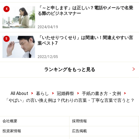
本当に、信じられない、予想しなかった、予想外、思い
「～と申します」は正しい？電話やメールで名乗
4
る際のビジネスマナー
もよらない、意外、当て外れ、思い違い、思い掛けな
い……など。
2024/04/19
「いたせりつくせり」は間違い！間違えやすい言
5
■「確か」などの意味に解釈するならば
葉ベスト7
真実、間違いない、正しい、きちんと、ちゃんと、事
2022/12/05
実、真相……など。
ランキングをもっと見る
■「本気」「一生懸命」と解釈するならば
真剣、決心、決意、決断、信念、本音、本腰、真摯、一
>
>
>
>
All About
暮らし
冠婚葬祭
手紙の書き方・文例
心、専念、ひたすら、一筋、熱中……など。
「やばい」の言い換え例は？代わりの言葉・丁寧な言葉で言うと？
会社概要
採用情報
投資家情報
広告掲載