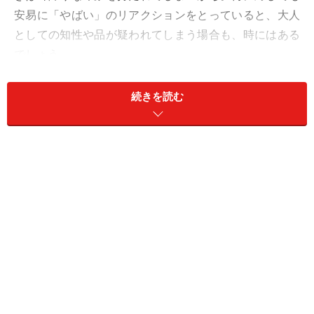
安易に「やばい」のリアクションをとっていると、大人
としての知性や品が疑われてしまう場合も、時にはある
でしょう。
まずは、安易に使いすぎず本来の意味を見直してみまし
続きを読む
ょう。シーンによって、「やばい」だけでなくさまざま
な言葉を使い分けられるよう、言い換えの例もご紹介し
ます。