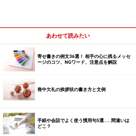
あわせて読みたい
＜目次＞
そもそも「やばい」「マジ」の本来の意味は？
寄せ書きの例文36選！ 相手の心に残るメッセ
なぜ「やばい」「マジ」の使いすぎは不快感を与えてし
ージのコツ、NGワード、注意点を解説
まうのか
「マジ」の言い換え例
「やばい」の言い換え例
喪中欠礼の挨拶状の書き方と文例
手紙や会話でよく使う慣用句5選……間違いは
そもそも「やばい」「マジ」の本来の意味
どこ？
は？