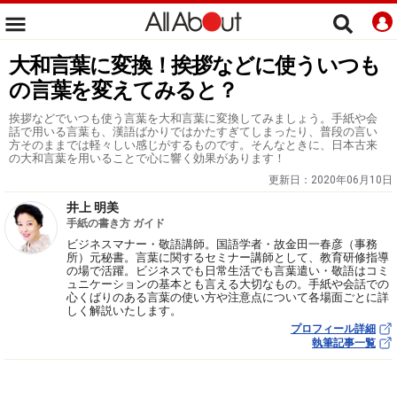
大和言葉に変換！挨拶などに使ういつも
の言葉を変えてみると？
挨拶などでいつも使う言葉を大和言葉に変換してみましょう。手紙や会
話で用いる言葉も、漢語ばかりではかたすぎてしまったり、普段の言い
方そのままでは軽々しい感じがするものです。そんなときに、日本古来
の大和言葉を用いることで心に響く効果があります！
更新日：
2020年06月10日
井上 明美
手紙の書き方 ガイド
ビジネスマナー・敬語講師。国語学者・故金田一春彦（事務
所）元秘書。言葉に関するセミナー講師として、教育研修指導
の場で活躍。ビジネスでも日常生活でも言葉遣い・敬語はコミ
ュニケーションの基本とも言える大切なもの。手紙や会話での
心くばりのある言葉の使い方や注意点について各場面ごとに詳
しく解説いたします。
プロフィール詳細
執筆記事一覧