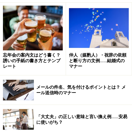
なかった」
5: 「以前から」「前から」
6: 「そのうえ」「おまけに」
7: 「仮に」「もし」
8: 「意外（と）」「案外」
9: 「多大な」「たいへん」「すごく」
忘年会の案内文はどう書く？
仲人（媒酌人）・祝辞の依頼
10: 「期待」「待ち望む」「楽しみに待っている」
誘いの手紙の書き方とテンプ
と断り方の文例……結婚式の
レート
マナー
「大和言葉」への変換例・解説
メールの件名、気を付けるポイントとは？ メ
ール送信時のマナー
それぞれ次のような大和言葉に言い換えることができま
す。
1：「ことほぐ（寿ぐ／言祝ぐ）」
「大丈夫」の正しい意味と言い換え例……安易
「祝賀」「祝い・喜び（を言葉で述べる）」→「ことほ
に使いがち？
ぐ（寿ぐ／言祝ぐ）」