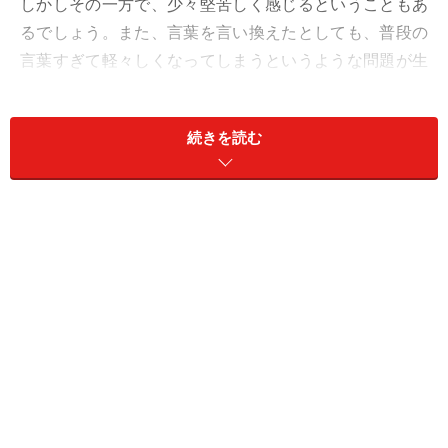
しかしその一方で、少々堅苦しく感じるということもあ
るでしょう。また、言葉を言い換えたとしても、普段の
言葉すぎて軽々しくなってしまうというような問題が生
じることもあります。そのような場合に重宝するのが、
最近よく話題になる大和言葉というものです。ふだんの
続きを読む
会話や手紙でよく使う言葉のいくつかを大和言葉で言い
換えると、どのような言葉になるかその違いを見てみま
しょう。