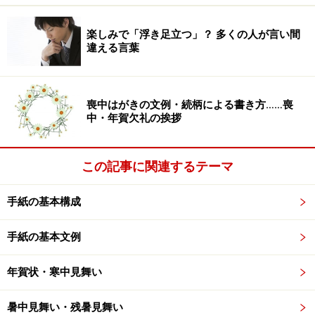
「ことほぐ」とは、（言葉で）祝賀する。喜びや祝いの
言葉を述べるという意味です。使用例：「新春をことほ
楽しみで「浮き足立つ」？ 多くの人が言い間
ぐ」
違える言葉
2:「日頃」「常日頃」
「平素」「いつも」→「日頃」「常日頃」
喪中はがきの文例・続柄による書き方……喪
中・年賀欠礼の挨拶
「日頃は何かとお世話になりまして」「常日頃から健康
には気をつけている」
この記事に関連するテーマ
3:「いささか」
手紙の基本構成
「少々」「ちょっと」→「いささか」
ほかにも、少々・少しを表す言葉には、わずか（ばか
手紙の基本文例
り）などの言い方もあります。また「いささか」は、少
し・わずかなどの程度や数量が少ない意味のほかに、
年賀状・寒中見舞い
「かなり」や「案外」のような意で用いられることもあ
ります。
暑中見舞い・残暑見舞い