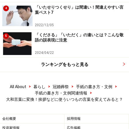
「いたせりつくせり」は間違い！間違えやすい言
4
6:「あまつさえ」
葉ベスト7
「そのうえ」「おまけに」→「あまつさえ」
2022/12/05
「あまつさえ」とは、その上、おまけになどの意。物
事・状況がさらに加わる、重なるという意味。良くな
「くださる」「いただく」の違いとは？こんな敬
5
語の誤表現に注意
い、好ましくないことが重なる場合に用いられることが
多い。 使用例：「昨夜からの大雪、あまつさえ、電車が
2024/04/22
運休とあっては」
ランキングをもっと見る
7:「よしんば」
「仮に」「もし」→「よしんば」
>
>
>
>
All About
暮らし
冠婚葬祭
手紙の書き方・文例
「よしんば」とは、仮に、たとえそうであったとしても
>
手紙の書き方・文例関連情報
という意味。使用例：「よしんば、失敗したとしても問
大和言葉に変換！挨拶などに使ういつもの言葉を変えてみると？
題ではない」
会社概要
採用情報
8: 「思いのほか」
投資家情報
広告掲載