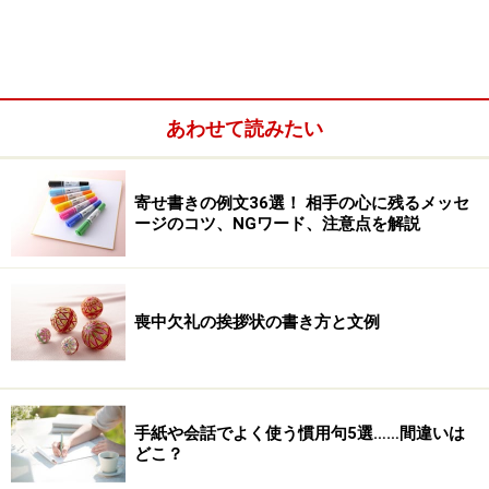
＜目次＞
あわせて読みたい
普段の言葉や漢語を大和言葉に変換
「大和言葉」への変換例・解説
寄せ書きの例文36選！ 相手の心に残るメッセ
ージのコツ、NGワード、注意点を解説
普段の言葉や漢語を大和言葉に変換
喪中欠礼の挨拶状の書き方と文例
次の漢語やふだんの言い回しを大和言葉に言い換えた場
合、どのような言葉になるでしょうか。
1: 「祝賀」「祝い・喜び（を言葉で述べる）」
2: 「平素」「いつも」
手紙や会話でよく使う慣用句5選……間違いは
3: 「少々」「ちょっと」
どこ？
4: 「不本意 」「本意でないまでも」「そんなつもりじゃ