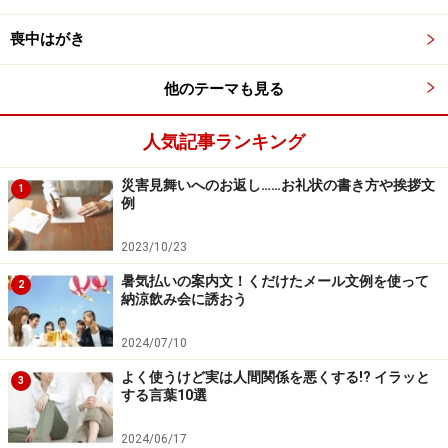
使用例：「いささかなりともお役に立つことができれば
と存じます」「この件はいささか問題ですね」
喪中はがき
他のテーマも見る
4:「心ならずも」
「不本意 」「本意でないまでも」「そんなつもりじゃな
人気記事ランキング
かった」→「心ならずも」
「心ならず」とは、自分の本意ではないのだけれど、や
災害見舞いへのお返し……お礼状の書き方や挨拶文
1
例
むを得ずなどの気持ちを表します。使用例：「心ならず
もお断りするよりほかなく」
2023/10/23
暑気払いの案内文！くだけたメール文例を使って
2
5:「かねてより」
納涼飲み会に誘おう
「以前から」「前から」→「かねてより」
「かねて」とは、以前、前もって、あらかじめなどの
2024/07/10
意。
よく使うけど実は人間関係を悪くする!? イラッと
3
する言葉10選
使用例：「その件については、かねてより予期していた
こと」「かねてよりお付き合いをしておりましたが」
2024/06/17