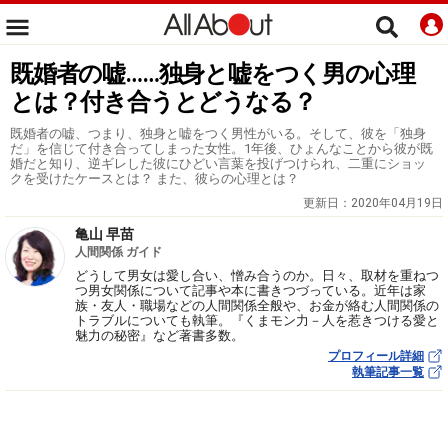
既婚者の嘘……独身と嘘をつく男の心理
とは？付き合うとどうなる？
既婚者の嘘、つまり、独身と嘘をつく男性がいる。そして、彼を「独身
だ」を信じて付き合ってしまった女性。1年後、ひょんなことから彼が既
婚だと知り、逆ギレした彼にひどい言葉を投げつけられ、二重にショッ
クを受けたケースとは？ また、彼らの心理とは？
更新日：
2020年04月19日
亀山 早苗
人間関係 ガイド
どうして男女は愛し合い、憎み合うのか。日々、取材を重ねつ
つ男女関係について記事や本に書きつづっている。近年は家
族・友人・職場などの人間関係全般や、お金が絡む人間関係の
トラブルについても執筆。『くまモン力－人を惹きつける愛と
魅力の秘密』など著書多数。
プロフィール詳細
執筆記事一覧