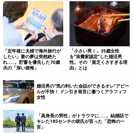
「個人的なことも少し話したりして、とても楽しい時間
を過ごしました。帰りがけ、『このまま帰るのもさびし
「定年後に夫婦で海外旅行が
「小さい男！」35歳女性
したい」妻の夢は突然絶た
を“浪費家認定”した婚活男
い。どこかで軽く一杯』ということになり、彼とふたり
れ……。貯蓄を優先した70歳
性。その「貧乏くさすぎる理
でバーへ。彼は3歳年上、離婚して今は独身だと話して
夫の「深い後悔」
由」とは
いました。子どもはいない、と。その場で、『バツイチ
だけど、つきあってもらえませんか』と言われたんで
婚活男の“気の利いた会話ができるオレ”アピー
ルが不快！ ドン引き発言に傷つくアラフィフ
す」
女性
彼の行動はなかなか素早い。彼女も頷いた。
「高身長の男性」がトラウマに……。結婚話で
キレた185センチの彼氏が言った「恐怖の一
「恋愛は久々でしたし、最初からバツイチだと言ってく
言」