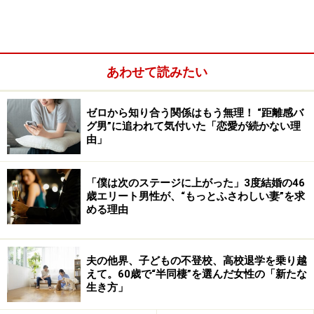
既婚者の嘘……出会ってすぐに「バツイチだ
けど」と偽っていた
アスカさん（33歳）が、彼に出会ったのは仕事関係のセ
あわせて読みたい
ミナーだった。たまたま初日に隣り合って座ったのが
彼。初日は挨拶程度だったが、翌日も同じ席に座り、仕
ゼロから知り合う関係はもう無理！ “距離感バ
事のことなどを話した。感じのいい人だというのが彼女
グ男”に追われて気付いた「恋愛が続かない理
の印象。3日連続のセミナーが終わったとき、数人で食
由」
事をすることになり、彼女は彼の隣へ。
「僕は次のステージに上がった」3度結婚の46
歳エリート男性が、“もっとふさわしい妻”を求
める理由
夫の他界、子どもの不登校、高校退学を乗り越
えて。60歳で“半同棲”を選んだ女性の「新たな
生き方」