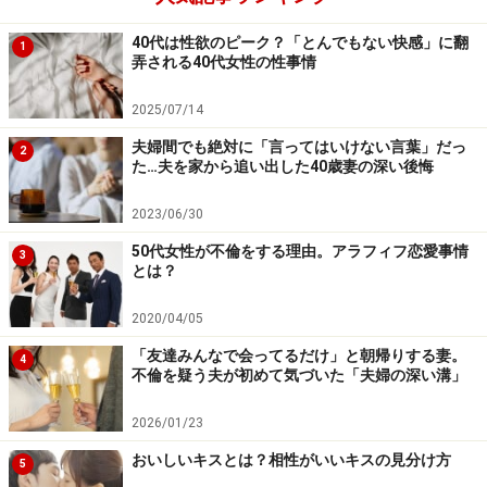
て。ふうん、と言うしかありませんでした。年末年始は
40代は性欲のピーク？「とんでもない快感」に翻
と聞いたら、親と旅行にいくって。ふだん親孝行できな
1
弄される40代女性の性事情
いし、まだ離婚して1年たってないからと。納得できる
ようなできないような複雑な感じでした」
2025/07/14
夫婦間でも絶対に「言ってはいけない言葉」だっ
2
た…夫を家から追い出した40歳妻の深い後悔
その件を除けば、あとは週に1度はデートし、週末にと
きどき泊まっていく形で関係は続いていった。
2023/06/30
50代女性が不倫をする理由。アラフィフ恋愛事情
3
「彼と一緒に映画や芝居などにもよく行きました。ある
とは？
とき劇場で彼の知り合いに会ったんですが、彼は紹介し
てくれなかった。『ごめん、ちょっとめんどうな人に会
2020/04/05
ったから挨拶だけしてくる』と。私の存在は彼にとって
「友達みんなで会ってるだけ」と朝帰りする妻。
4
不倫を疑う夫が初めて気づいた「夫婦の深い溝」
まだそれほど重くはないんだなと思っていました」
2026/01/23
あー、そういえばと彼女は続ける。
おいしいキスとは？相性がいいキスの見分け方
5