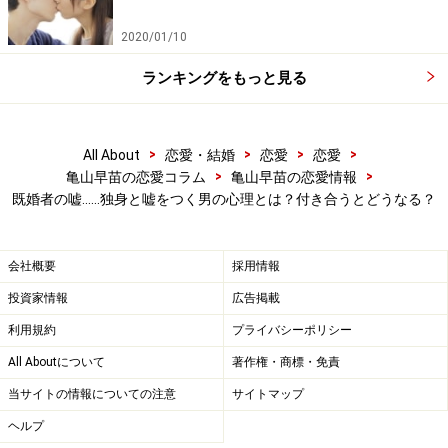
「彼に年賀状を出したいから住所を教えてと言ったとき
2020/01/10
も、離婚したばかりで女性から年賀状が来ると親が心配
するからと、ヘンな理由を述べていましたね」
ランキングをもっと見る
いくつかおかしなことはあった。それでも、まったくお
かしな言い訳でもなかったので、なんとなく受け入れて
>
>
>
>
All About
恋愛・結婚
恋愛
恋愛
>
>
亀山早苗の恋愛コラム
亀山早苗の恋愛情報
しまったのだ。
既婚者の嘘……独身と嘘をつく男の心理とは？付き合うとどうなる？
独身という嘘がバレて、彼が逆ギレ、二重
会社概要
採用情報
にショックを受けて
投資家情報
広告掲載
利用規約
プライバシーポリシー
All Aboutについて
著作権・商標・免責
当サイトの情報についての注意
サイトマップ
『あなたは彼とはどういう……』彼の知り合いに声を掛けられ
て……。
ヘルプ