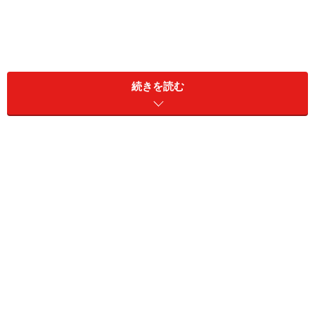
続きを読む
＜目次＞
既婚者の嘘……出会ってすぐに「バツイチだけど」と
偽っていた
独身だと言っていたけど……腑に落ちない点もあった
独身という嘘がバレて、彼が逆ギレ、二重にショッ
クを受けて
慰謝料でひとり旅、2年が過ぎても「今でも腹立た
しい」