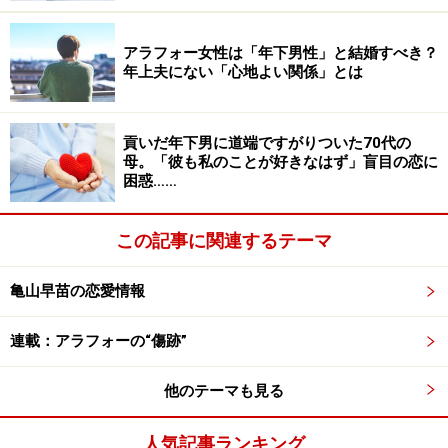
れて『オープンな人なんだな』とむしろ好感度が上がり
ました。つきあうようになってからは、外でデートして
アラフォー女性は「年下男性」と結婚すべき？
私の部屋に帰るのがパターンになりました。彼は『離婚
年上夫にない「心地よい関係」とは
して実家に戻ったので、家にはまだ連れていけない』
と。私も結婚を焦っているわけではないし仕事も忙しい
貢いだ年下男に道端ですがりついた70代の
ので、うちに来てもらったほうがありがたかった」
母。「彼も私のことが好きなはず」盲目の恋に
困惑……
独身だと言っていたけど……腑に落ちない点
この記事に関連するテーマ
もあった
亀山早苗の恋愛情報
ただ、今思えば、なんだかおかしいと思う点もあった。
連載：アラフォーの“傷跡”
「つきあって半年ほどで12月。クリスマスが土曜日だっ
たので、どうすると尋ねたら、クリスマスは親がキリス
他のテーマも見る
ト教信者なので家で静かに過ごすんだ、と。『オレは信
者じゃないんだけど、今は一緒に住んでいるから』っ
人気記事ランキング