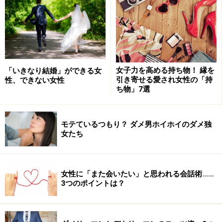
りができるような女性慣れしたタイプは、わざわざ結婚
相談所に登録しません。
結婚相談所にいる「遅咲きのマジメ系エリート男子」
は、学生時代から遊びまわる友達を尻目に勉強し、就職
女子力を高める持ち物！ 縁を
「いきなり結婚」ができる女
してからは20代のころからコツコツ努力して研修や勉強
引き寄せる愛され女性の「持
性、できない女性
会漬けで、命じられれば海外転勤や週末勤務もこなし、
ち物」7選
仕事が人生と思って頑張ってきました。努力の甲斐あっ
てとんとん拍子に年収もアップして、40代になれば夢の
モテているつもり？ ダメ男ホイホイのダメ独
年収1000万円を獲得。ただ、若かりし20代の頃、ロクに
女たち
遊んできていません。若いころに、女性を口説き落とし
て自力でデートにこぎつけるような経験をしていないの
です。
女性に「また会いたい」と思われる会話術……
3つのポイントは？
あなたはこれでも「お金持ちならどんなタイプでもいい
わ！」と思うでしょうか？ 以下の3つの覚悟ができるか