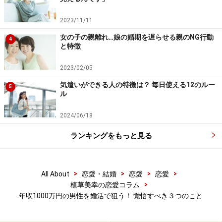
件登場！」とばかりにお見合いの申し込みが殺到し、途
2023/11/11
端にモテ始めることになるわけです。
女の子の親離れ…娘の婚期を遅らせる親のNG行動
4
と特徴
結婚相談所やアプリを介して、毎日たくさんの女性から
連絡が来ます。「今日はどんな人から申し込みがあるの
2023/02/05
かな？」といそいそとPCやスマホを覗く日々の始まり始
気遣いができる人の特徴は？ 毎日使える12のルー
5
ル
まり。
2024/06/18
今まで出会いがなかったのに、いきなり女性を選び放題
ランキングをもっと見る
になるわけですから、男性側も女性を「若い子がいい」
「見た目がいい子がいい」「これがダメ、あれがダメ」
と条件で切っていきます。
>
>
>
>
All About
恋愛・結婚
恋愛
恋愛
>
植草美幸の恋愛コラム
例え女性がバリキャリで年収1000万円越えであっても、
年収1000万円の男性を婚活で狙う！ 覚悟すべき３つのこと
年齢や見た目、家事スキルなどでバッサリ切られます。
結婚相談所であれば、「遊び」の関係になることはあり