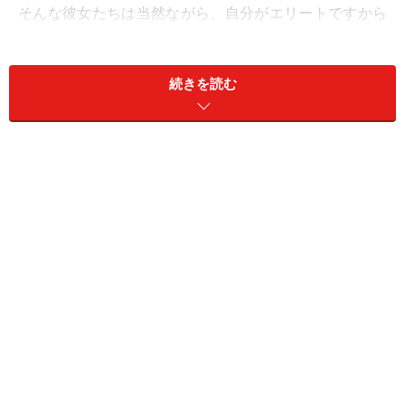
そんな彼女たちは当然ながら、自分がエリートですから
相手にもそれ以上を望み、「結婚するなら男性も年収
1000万越えが条件！」と言います。
続きを読む
気持ちはわかります。理想は理想ですから、望むのは自
由です。ただ、婚活で年収1000万円越えの独身男性を狙
うなら、注意したいポイントがあります。
＜目次＞
結婚相談所にいる、年収1000万円の独身男性はどん
な人？
1.年収1000万円の男性は婚活現場でモテモテ。フラ
れる覚悟はある？
2.年収1000万でも家計に収入の全部を入れるとは限
りません