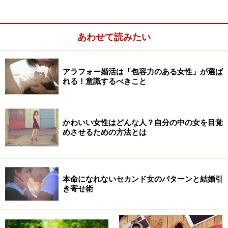
3.年収1000万円の男性は、女性が期待するデートは
できません！
あわせて読みたい
結婚相談所にいる、年収1000万円の独身男
アラフォー婚活は「包容力のある女性」が選ば
れる！意識するべきこと
性はどんな人？
まず、結婚相談所に登録して婚活する男性は、アラフォ
ー、または40代になるまで独身で、コツコツ出世コース
かわいい女性はどんな人？自分の中の女を目覚
めさせるための方法とは
を歩んできた、遅咲きのマジメ系エリート男子で、女性
との接点が少なかったり、出会いがなかったり、今更い
ちから出会って自分から口説いたりするのは難しい、と
思っているタイプであることが挙げられます。
本命になれないセカンド女のパターンと結婚引
き寄せ術
逆に、若くして起業して自らの腕で成り上がったような
ハンター系のエリートで、婚活アプリやナンパで一本釣