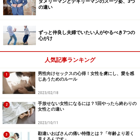
ダメリーマンとデキリーマンのスーツ姿、3つ
どうか、考えてみましょう。
の違い
ずっと仲良し夫婦でいたい人がやるべき7つの
1.年収1000万円の男性は婚活現場でモテモ
心がけ
テ。フラれる覚悟はある？
人気記事ランキング
相談所内ではハイステータス男性は争奪戦。
男性向けセックスの心得！女性を虜にし、愛を感
1
じあうためのルール
2023/02/18
まず、「遅咲きのマジメ系エリート男子」は40代にな
手放せない女性になるには？1回やったら終わりの
り、役職もついて落ち着いたタイミングでやっと婚活を
2
女性との違い
始めます。
2023/10/11
時間もお金もあり、有名企業で役職のおまけつきで、ぴ
勘違いおばさんの痛い特徴とは？「年齢より若く
3
っかぴかの独身。そんな状態で婚活を始めれば「優良物
見えるんです」