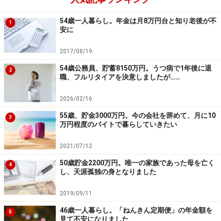
54歳一人暮らし。年金は月8万円台と知り老後が不
1
安に
2017/08/19
54歳公務員、貯蓄8150万円。うつ病で1年後に退
2
職、フルリタイアを決意しましたが……
2026/02/16
55歳、貯金3000万円。今の会社を辞めて、月に10
3
万円程度のバイトで暮らしていきたい
2021/07/12
50歳貯金2200万円。唯一の家族であった母を亡く
4
し、天涯孤独の身となりました
2019/09/11
46歳一人暮らし。「ねんきん定期便」の年金額を
5
見て不安になりました