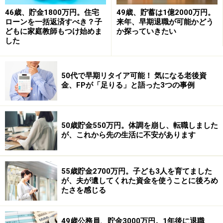
46歳、貯金1800万円。住宅
49歳、貯蓄は1億2000万円。
ローンを一括返済すべき？子
来年、早期退職が可能かどう
どもに家庭教師もつけ始めま
か探っていきたい
した
50代で早期リタイア可能！ 気になる老後資
金、FPが「足りる」と語った3つの事例
50歳貯金550万円。体調を崩し、転職しました
が、これから先の生活に不安があります
55歳貯金2700万円。子ども3人を育てました
が、夫が遺してくれた資金を使うことに後ろめ
たさを感じる
49歳公務員、貯金3000万円。1年後に退職