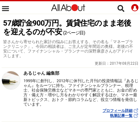
57歳貯金900万円。賃貸住宅のまま老後
を迎えるのが不安
(2ページ目)
皆さんから寄せられた家計の悩みにお答えする、その名も「マネープラ
ンクリニック」。今回の相談者は、ご主人が定年間近の奥様。老後の不
安について、ファイナンシャル・プランナーの深野康彦さんがアドバイ
スします。
更新日：
2017年08月22日
あるじゃん 編集部
1995年に創刊し、2012年に休刊した月刊の投資情報誌『あるじ
ゃん』をルーツに持ち、ファイナンシャルプランナー、税理
士、社会保険労務士などマネーの専門家とともに、お金の貯め
方・備え方・増やし方をわかりやすく解説するほか、マネー最
新トピックス、おトク・節約コラムなど、役立つ情報を発信し
ています。
プロフィール詳細
執筆記事一覧