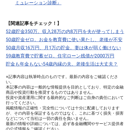
ミュレーション診断』
【関連記事をチェック！】
52歳貯金350万。収入28万の内8万円を夫が使ってしまう
50歳貯金ゼロ。お金を教育費に使い果たし、老後が不安
50歳月収16万円、月1万の貯金。妻は体が弱く働けない
59歳教育費で貯蓄ゼロ。住宅ローン残債が2000万円
貯金も年金もない54歳内縁の夫。老後生活は大丈夫？
※記事内容は執筆時点のものです。最新の内容をご確認くださ
い。
本記事の内容は一般的な情報提供を目的としており、特定の金融
商品や投資行動を推奨するものではありません。
投資や資産運用に関する最終的なご判断はご自身の責任において
行ってください。
掲載情報の正確性・完全性については十分に配慮しております
が、その内容を保証するものではなく、これに基づく損失・損害
などについて当社は一切の責任を負いません。
最新の情報や詳細については、必ず各金融機関やサービス提供者
の公式情報をご確認ください。