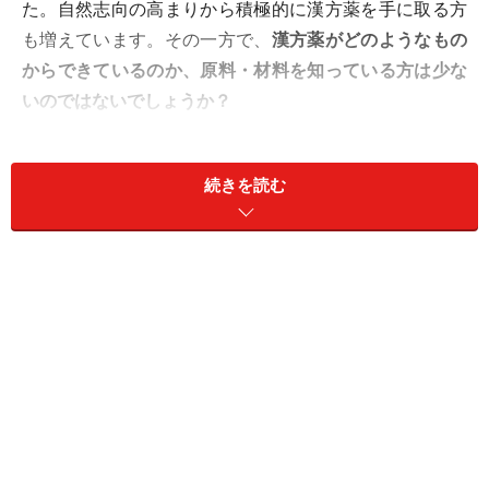
た。自然志向の高まりから積極的に漢方薬を手に取る方
も増えています。その一方で、
漢方薬がどのようなもの
からできているのか、原料・材料を知っている方は少な
いのではないでしょうか？
私は池袋で一二三堂薬局という漢方専門薬局を営んでい
続きを読む
ますが、近年は自分に合った漢方薬を購入したいという
方にくわえて、購入した漢方薬の中身をもっと知りたい
という方も増えています。
そこで本記事では漢方薬がどのようなものから構成され
ているのかなどを中心に解説していきます。まず、最初
に確認したいのが
「漢方薬」と「生薬（しょうやく）」
の違い
です。