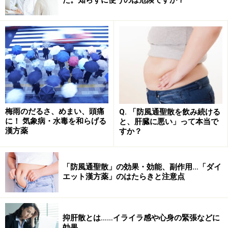
異なる作用の生薬が集まることで、漢方薬として新しい効果
が発揮される
複数の生薬を組み合わせることで相乗効果が得られた
り、生薬が持つマイナスの部分を打ち消したりもしま
す。このあたりも本物のスポーツチームと似ています
梅雨のだるさ、めまい、頭痛
Q. 「防風通聖散を飲み続ける
に！ 気象病・水毒を和らげる
と、肝臓に悪い」って本当で
ね。
漢方薬
すか？
一方で漢方薬と生薬の区別が曖昧なケースもしばしば見
受けられます。新聞報道などでも「中国での人件費が高
「防風通聖散」の効果・効能、副作用…「ダイ
エット漢方薬」のはたらきと注意点
騰した結果、代表的な
漢方薬
である甘草（かんぞう）を
国内で栽培する動きが活発化」というように誤表記され
ていることがあります。正しくは「代表的な
生薬
である
抑肝散とは……イライラ感や心身の緊張などに
甘草を……」となります。
効果