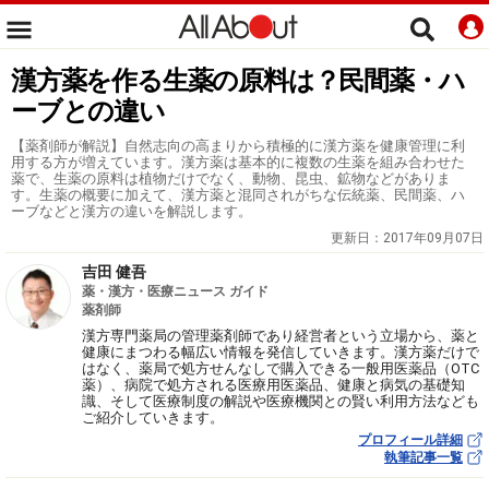
漢方薬を作る生薬の原料は？民間薬・ハ
ーブとの違い
【薬剤師が解説】自然志向の高まりから積極的に漢方薬を健康管理に利
用する方が増えています。漢方薬は基本的に複数の生薬を組み合わせた
薬で、生薬の原料は植物だけでなく、動物、昆虫、鉱物などがありま
す。生薬の概要に加えて、漢方薬と混同されがちな伝統薬、民間薬、ハ
ーブなどと漢方の違いを解説します。
更新日：
2017年09月07日
吉田 健吾
薬・漢方・医療ニュース ガイド
薬剤師
漢方専門薬局の管理薬剤師であり経営者という立場から、薬と
健康にまつわる幅広い情報を発信していきます。漢方薬だけで
はなく、薬局で処方せんなしで購入できる一般用医薬品（OTC
薬）、病院で処方される医療用医薬品、健康と病気の基礎知
識、そして医療制度の解説や医療機関との賢い利用方法なども
ご紹介していきます。
プロフィール詳細
執筆記事一覧