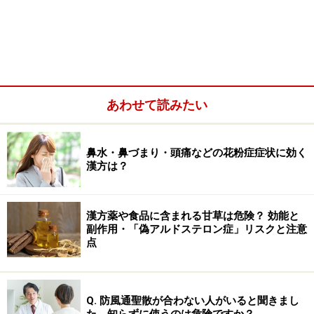
あわせて読みたい
鼻水・鼻づまり・頭痛などの花粉症症状に効く
漢方は？
漢方薬や食品に含まれる甘草は危険？ 効能と
漢方薬と生薬の違い
副作用・「偽アルドステロン症」リスクと注意
点
漢方薬とは基本的に2つ以上の生薬を組み合わせること
で作られた薬です。
スポーツで例えるなら、
生薬は「選
手」
であり、選手が集まることで機能する
「チーム」が
Q. 防風通聖散が合わない人がいると聞きまし
漢方薬
と表現できます。
た。知らずに使うのは危険ですか？