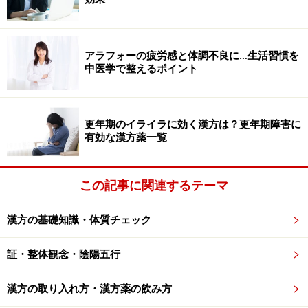
生薬の種類・写真……植物だけでなく、動
アラフォーの疲労感と体調不良に…生活習慣を
物・昆虫・鉱物も
中医学で整えるポイント
ここからは生薬について掘り下げていきたいと思いま
す。一般の方が「生薬」と聞いて思い浮かべるのは乾燥
更年期のイライラに効く漢方は？更年期障害に
した葉っぱや根っこではないでしょうか。確かにそれも
有効な漢方薬一覧
正解なのですが、十分ではありません。
生薬には植物の
他に、動物、昆虫、鉱物などを原料にしたものも含まれ
この記事に関連するテーマ
るのです。
漢方の基礎知識・体質チェック
ここで具体例として、不安感を除いたり体力を回復する
はたらきがある桂枝加竜骨牡蛎湯（けいしかりゅうこつ
証・整体観念・陰陽五行
ぼれいとう）という漢方薬を挙げてみます。
漢方の取り入れ方・漢方薬の飲み方