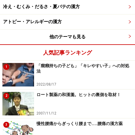
桂枝加竜骨牡蛎湯は計7種類の生薬から構成された漢方
冷え・むくみ・だるさ・夏バテの漢方
薬であり、内訳は桂皮（けいひ）、芍薬（しゃくや
く）、大棗（たいそう）、生姜（しょうきょう）、甘草
アトピー・アレルギーの漢方
（かんぞう）、竜骨（りゅうこつ）、牡蛎（ぼれい）で
す。よりくわしく内容を見てみると……
他のテーマも見る
人気記事ランキング
甘い香りを放つ桂皮は身体を温めるはたらきに優れた生薬
「癇癪持ちの子ども」「キレやすい子」への対処
1
法
桂皮…クスノキ科のケイの樹皮を使用。粉末はお菓
2022/08/17
子などに使用されるスパイスのシナモン
ロート製薬の和漢箋。ヒットの裏側を取材！
2
芍薬…ボタン科のシャクヤクの根を使用。綺麗な花
を咲かせるので観葉植物としても有名
2007/11/12
大棗…クロウメモドキ科のナツメの実を使用。ドラ
慢性腰痛からぎっくり腰まで……腰痛の漢方薬
3
イフルーツとしても市販されている