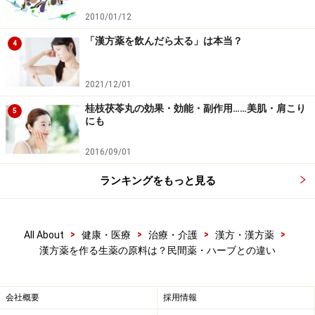
生姜…ショウガ科のショウガの根を使用。生薬とし
2010/01/12
て使用するときの呼び名は「しょうが」ではなく
「漢方薬を飲んだら太る」は本当？
「しょうきょう」
4
甘草…マメ科のウラルカンゾウの根を使用。ソー
2021/12/01
ス、醤油、味噌の原料としても活躍
桂枝茯苓丸の効果・効能・副作用……美肌・肩こり
竜骨…大型哺乳類の化石を使用。主にシカ、ウマ、
5
にも
ウシ、ゾウ、サイなどの化石が用いられる
牡蛎…イタボガキ科のマガキの貝殻を使用。貝殻の
2016/09/01
中身は海鮮で有名なカキ
ランキングをもっと見る
>
>
>
>
All About
健康・医療
治療・介護
漢方・漢方薬
マガキの貝殻である牡蛎には精神状態を安定させるはたらき
がある
漢方薬を作る生薬の原料は？民間薬・ハーブとの違い
……となります。生薬の多くは植物由来ですが、動物の化
会社概要
採用情報