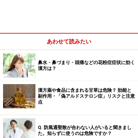
まず、結論としては「漢方の本場は中国なのか？」とい
う問いの答えは
「漢方の本場は日本」
というものになり
ます。
しかしながら、この回答だけだと「難しい漢字の薬ばっ
あわせて読みたい
かりじゃないか！」「中国に行くとお土産でいっぱい漢
方薬を売っているじゃないか！」という反論を受けてし
まうでしょう。
鼻水・鼻づまり・頭痛などの花粉症症状に効く
漢方は？
漢方薬や食品に含まれる甘草は危険？ 効能と
副作用・「偽アルドステロン症」リスクと注意
点
Q. 防風通聖散が合わない人がいると聞きまし
た。知らずに使うのは危険ですか？