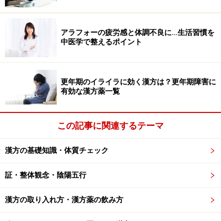
生まれた中国伝統医学」
になります。
つまり、漢方は
中国生まれ日本育ちの医学体系
なので
アラフォーの疲労感と体調不良に…生活習慣を
中医学で整えるポイント
す。ここでクイズの時間です。漢方の起源といえる中国
伝統医学はいつ頃、その大枠が出来上がったと思います
か？
更年期のイライラに効く漢方は？更年期障害に
有効な漢方薬一覧
1）弥生時代 2）奈良時代 3）平安時代 4）江戸時代 5）
明治時代
この記事に関連するテーマ
答えは
1）弥生時代
です。諸説ありますが
中国伝統医学
は紀元前200年～紀元後200年頃（中国では漢の時代に当
漢方の基礎知識・体質チェック
たります）にはその基礎が完成していました。
現在でも
知られる有名な医学書が漢の時代に多く成立していま
証・整体観念・陰陽五行
す。
漢方の取り入れ方・漢方薬の飲み方
弥生時代は日本においては水田で稲作が始まった時代と