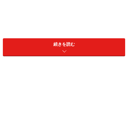
続きを読む
その一方で意外と
「漢方とは何か」
が知られていないと
感じることもしばしばです。それを感じさせる質問の代
表格が
「漢方の本場は中国なんですよね？」
というもの
です。
漢方は日本で育った伝統医学