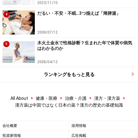
2023/11/10
れてきたのは奈良時代から平安時代になってからです。
だるい・不安・不眠…3つ揃えば「帰脾湯」
学校の日本史で必ず習った遣唐使の時代です。753年に
4
は有名な鑑真和尚によって仏教の教えとともに中国大陸
から生薬も持ち込まれました。
2008/07/12
木火土金水で性格診断？生まれた年で体質や病気
5
はわかるのか
代表的なものに薬用人参、桂皮（けいひ）、甘草（かん
ぞう）、大黄（だいおう）などがあり、それらは正倉院
2008/04/12
に保管されました。生薬の一部は1000年以上の時を経
ランキングをもっと見る
て、なんと現在でも薬効成分が失われていないそうで
す。
>
>
>
>
All About
健康・医療
治療・介護
漢方・漢方薬
漢方薬は中国ではなく日本の薬？漢方の歴史の基礎知識
会社概要
採用情報
投資家情報
広告掲載