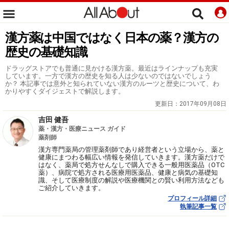
漢方薬は中国ではなく日本の薬？漢方の
歴史の基礎知識
ドラッグストアでも普通に見かける漢方薬。最近はラインナップも充実
しています。一方で漢方の歴史を知る人は少ないのではないでしょう
か？ 本記事では意外と知られていない漢方のルーツと歴史について、わ
かりやすくダイジェストで解説します。
更新日：
2017年09月08日
吉田 健吾
薬・漢方・医療ニュース ガイド
薬剤師
漢方専門薬局の管理薬剤師であり経営者という立場から、薬と
健康にまつわる幅広い情報を発信していきます。漢方薬だけで
はなく、薬局で処方せんなしで購入できる一般用医薬品（OTC
薬）、病院で処方される医療用医薬品、健康と病気の基礎知
識、そして医療制度の解説や医療機関との賢い利用方法なども
ご紹介していきます。
プロフィール詳細
執筆記事一覧