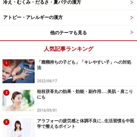
冷え・むくみ・だるさ・夏バテの漢方
して有名です。ちなみに邪馬台国の女王・卑弥呼は紀元
後200年～250年前後、弥生時代後期の人物といわれてい
アトピー・アレルギーの漢方
ます。その頃、中国ではすでに生薬や鍼灸（しんきゅ
う）をもちいた感染症や慢性病の治療が行われていまし
他のテーマも見る
た。
人気記事ランキング
有名な葛根湯は紀元後200年頃に生まれた傷寒論（しょ
「癇癪持ちの子ども」「キレやすい子」への対処
うかんろん）という文献に記載されています。つまり、
1
法
少なくとも葛根湯は1800年以上前の薬ということになり
ます。現在、日本で頻繁に使用されている漢方薬はこの
2022/08/17
時代のものがとても多いです。
桂枝茯苓丸の効果・効能・副作用……美肌・肩こり
2
にも
2016/09/01
奈良時代ごろに日本に伝わってきた中国伝
アラフォーの疲労感と体調不良に…生活習慣を中医
統医学
3
学で整えるポイント
中国で興った中国伝統医学が本格的に日本へ「輸入」さ