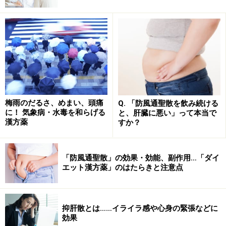
そこでここからは簡単に漢方の歴史を説明することで、
回答の補完をしたいと思います。
梅雨のだるさ、めまい、頭痛
Q. 「防風通聖散を飲み続ける
に！ 気象病・水毒を和らげる
と、肝臓に悪い」って本当で
漢方の起源は中国……中国伝統医学から生ま
漢方薬
すか？
れた漢方
「防風通聖散」の効果・効能、副作用…「ダイ
エット漢方薬」のはたらきと注意点
漢方の起源は皆さんのイメージ通り、中国伝統医学にありま
す
すでに漢方の「本場」は日本と述べましたが、「漢方の
抑肝散とは……イライラ感や心身の緊張などに
起源はどこか」という質問があればその答えは
「中国で
効果