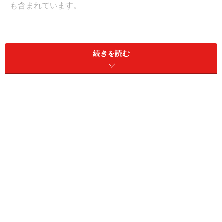
も含まれています。
ゲオは、総合リサイクルショップの「セカンドストリー
ト」と2006年に資本、業務提携し、2013年には吸収合併
続きを読む
しました。ゲームユーザーに馴染みのあるゲオは、実は
いつの間にか洋服やバッグなどのリサイクル品の市場へ
経営を拡大させていたんですね。
洋服のリサイクルなんていうとゲーム業界と全く関係が
無いようにも思えますが、この流れはゲーム業界の変化
と繋がっています。今回は、このメルカリとゲオのニュ
ースから、ゲーム業界の変化や、ゲーム屋さんの現状に
ついて、お話してみたいと思います。