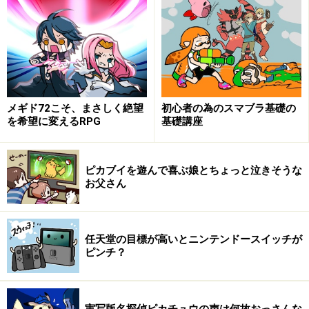
そもそもなんで、ゲーム屋さんのゲオが洋服のリサイク
ルに手を出したのでしょうか。ここにはゲーム販売店の
状況が大きく関わっています。おそらく多くの方が想像
する通り、ゲーム販売店は今とても厳しい状況です。と
いっても、厳しい状況になったのは今に始まったことで
メギド72こそ、まさしく絶望
初心者の為のスマブラ基礎の
はなく、以前から続いていたことでした。
を希望に変えるRPG
基礎講座
厳しい状況になって真っ先に淘汰されていったのは、ゲ
ーム専門店です。ゲームだけを扱い、ゲームだけで集客
ピカブイを遊んで喜ぶ娘とちょっと泣きそうな
お父さん
する店舗の状況はどんどん悪化し、そんな中で生き残っ
て大きくなったのは、コンテンツを複合的に扱う店舗で
す。
任天堂の目標が高いとニンテンドースイッチが
ピンチ？
具体的には、ゲーム、書籍、音楽、映像、これらを扱う
店舗ですね。思い浮かべれば、ゲオや、ブックオフ、そ
してTSUTAYAなどがこれにあたります。わりと、ゲーム
実写版名探偵ピカチュウの声は何故おっさんな