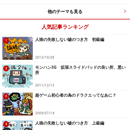
か、ゲームを例にあげてお話してみましょう。ゲームを
売る店舗の利益の多くは中古です。新品は薄利であまり
他のテーマも見る
儲けがありませんが、中古は買値と売値を店舗でコント
ロールしやすいので、利益を出しやすくなっています。
人気記事ランキング
人狼の失敗しない嘘のつき方 初級編
多くの店舗は、後で買い取りをする為の種まきとして新
1
品を売り、ユーザーが遊び終わったゲームを買い取り、
次のユーザーに売るビジネスをしていました。
2013/10/28
モンハン3G 拡張スライドパッドの良い所、悪い
2
所
しかし、状況が刻々と変化していきます。1つは、オン
ラインダウンロード販売の環境が整い、パッケージをお
2011/12/13
店で買わずに、データだけを買うユーザーが増えていっ
超ゲーム初心者の為のドラクエってなあに？
3
たこと。もう1つは、コンシューマーゲーム業界の市場
そのものが縮小傾向となり、モバイル端末向けの市場が
2009/07/14
大きくなったこと。モバイル端末向けのゲーム市場に対
して、ゲーム販売店はほとんど何も関わることができま
人狼の失敗しない嘘のつき方 上級編
4