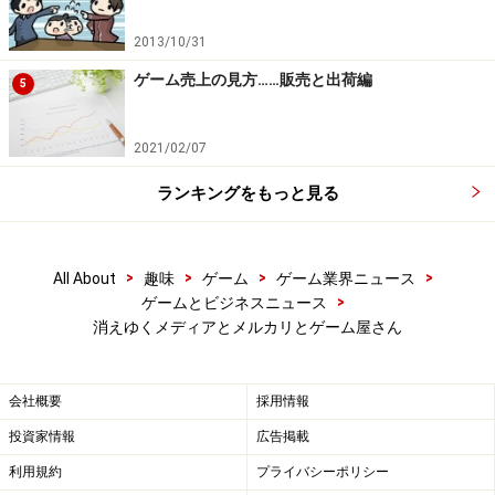
せん。
2013/10/31
この話はゲームに限ったことではなく、多くのコンテン
ゲーム売上の見方……販売と出荷編
5
ツ業界がデジタル化とオンライン配信が進み、ゲーム、
書籍、音楽、映像その全てにおいて、ユーザーは店舗を
2021/02/07
介さずにデータ配信を受けて楽しめる環境が整ってきま
した。ゲオのようなお店をメディア複合店と呼ぶ、とい
ランキングをもっと見る
うご説明をしましたが、その「メディア」というものが
使われなくなってしまったということなんですね。
>
>
>
>
All About
趣味
ゲーム
ゲーム業界ニュース
>
ゲームとビジネスニュース
消えゆくメディアとメルカリとゲーム屋さん
デジタル化しないものを売ろうとしたゲオ
と、それを阻むメルカリ
会社概要
採用情報
投資家情報
広告掲載
こういった業界の流れに対応すべく、ゲオが目をつけた
利用規約
プライバシーポリシー
のが、洋服などのリユースです。遅かれ早かれ、ゲーム