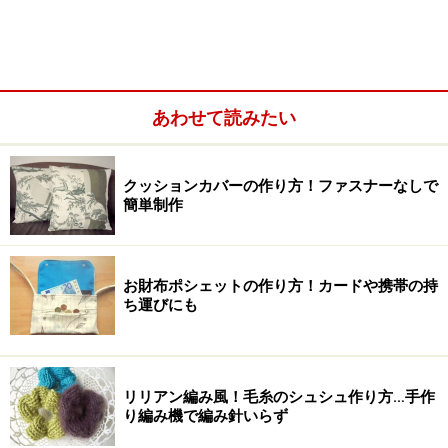
あわせて読みたい
画像のような布を2枚準備します
クッションカバーの作り方！ファスナーなしで
簡単制作
1：布を準備します。入れ口（ファスナーが付く箇所）
の幅はファスナーの長さ、もしくはプラス1cmが目安で
す。今回は20cmのファスナーを使用。21×10.5cmに縫い
お財布ポシェットの作り方！カードや携帯の持
線を下書きし、その周囲に1cmの縫い代を取り、布を裁
ち運びにも
ちました。同じサイズで2枚準備します。それぞれ入れ
口を1cm内側に折り、アイロンを当てておきます。
リリアン編み風！毛糸のシュシュ作り方…手作
り編み機で編み針いらず