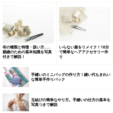
準備した布に、ファスナーをマチ針で仮止めします
2：ファスナーを表向きに置き、そこに布の入れ口（手
順1でアイロンをあてた箇所）を、布が表を向くように
置きます（布もファスナーも表を向いた状態）。画像の
ように、布の入れ口をファスナーから、3～4mmほど離
してマチ針で止めていきます。
布の種類と特徴・扱い方……
いらない服をリメイク！10分
裁縫のための基本知識を写真
で簡単なヘアアクセサリー作
付きで解説！
り
手縫いのミニバッグの作り方！縫い代もきれい
な簡単手作りバック
小さな布とボタンを飾りに。布に何か飾りを縫い付ける場合
は、布を中表に合わせる前までに済ませておきます
3：2枚の布それぞれマチ針で留め、縫いやすいように、
玉結びの簡単なやり方。手縫いの仕方の基本を
仮縫いします。ちょっと面倒でも、後の作業が楽なの
写真つきで解説
で、初めての方はきちんと仮縫いしてくださいね。ファ