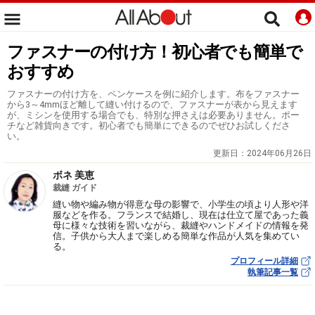
ファスナーの付け方！初心者でも簡単で
おすすめ
ファスナーの付け方を、ペンケースを例に紹介します。布をファスナー
から3～4mmほど離して縫い付けるので、ファスナーが表から見えます
が、ミシンを使用する場合でも、特別な押さえは必要ありません。ポー
チなど雑貨向きです。初心者でも簡単にできるのでぜひお試しくださ
い。
更新日：
2024年06月26日
ボネ 美恵
裁縫 ガイド
縫い物や編み物が得意な母の影響で、小学生の頃より人形や洋
服などを作る。フランスで結婚し、現在は仕立て屋であった義
母に様々な技術を習いながら、裁縫やハンドメイドの情報を発
信。子供から大人まで楽しめる簡単な作品が人気を集めてい
る。
プロフィール詳細
執筆記事一覧