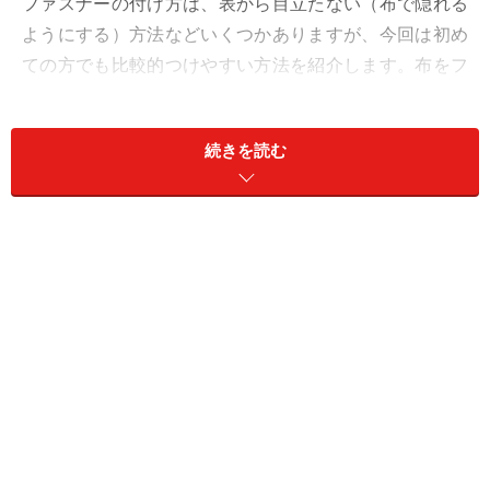
ファスナーの付け方は、表から目立たない（布で隠れる
ようにする）方法などいくつかありますが、今回は初め
ての方でも比較的つけやすい方法を紹介します。布をフ
ァスナーから3～4mmほど離して縫いつけるので、ファ
スナーが表から見えますが、ミシンを使用する場合で
続きを読む
も、特別な押さえは必要ありません。ペンケースの他に
も、ポーチなど雑貨向けの付け方です。
ファスナーの付け方手順