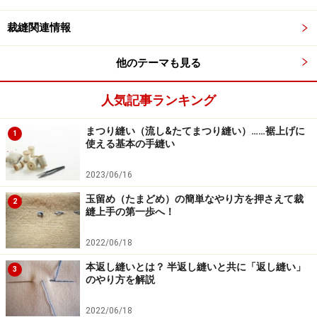
5：ファスナーを中心に、布を中表に折り合わせます。
裁縫関連情報
後で入れ口から布をひっくり返すので、ファスナーは開
他のテーマも見る
けておきます。次に脇と底を縫います。脇を縫う時に、
ファスナーと重なる箇所が縫いにくければ、手で縫って
人気記事ランキング
ください。
まつり縫い（流し&たてまつり縫い）……裾上げに
1
使える基本の手縫い
2023/06/16
ファスナーが隠れない付け方なので、サイズと色のあったも
玉留め（たまどめ）の簡単なやり方を押さえて裁
2
のを選んでください
縫上手の第一歩へ！
6：ファスナーの余り布が多い場合は、内側に少し折っ
2022/06/18
て、画像のように、手縫いでまつります。
本返し縫いとは？ 半返し縫いと共に「返し縫い」
3
のやり方を解説
2022/06/18