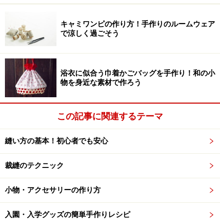
スナーは画像のような感じで布に付いています。仮縫い
キャミワンピの作り方！手作りのルームウェア
の時に、ファスナーがきちんと開け閉めできるか、試し
で涼しく過ごそう
ておいてください。
浴衣に似合う巾着かごバッグを手作り！和の小
物を身近な素材で作ろう
画像のように、表側からミシンをかけていきます
4：仮縫いが終われば、ファスナー箇所をミシンで縫っ
この記事に関連するテーマ
ていきます。画像のように、押さえがファスナーぎりぎ
りにあたるように縫います。縫い始めと縫い終わりは、
縫い方の基本！初心者でも安心
返し縫いを忘れないように。
裁縫のテクニック
小物・アクセサリーの作り方
入園・入学グッズの簡単手作りレシピ
ファスナーを中心に、布の表が内側になるように折ります