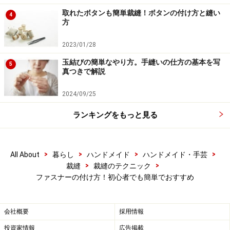
取れたボタンも簡単裁縫！ボタンの付け方と縫い
4
方
仮縫いさえきちんとしておけば、意外に簡単にできますよ
2023/01/28
7：開けてあるファスナーの箇所から、布をひっくり返
して出来上がり。
玉結びの簡単なやり方。手縫いの仕方の基本を写
5
真つきで解説
2024/09/25
【関連記事】
ランキングをもっと見る
布製ペンケース（ファスナー付き）を手作りする方
法
>
>
>
>
クッションカバーの作り方！ファスナーなしで簡単
All About
暮らし
ハンドメイド
ハンドメイド・手芸
>
>
裁縫
裁縫のテクニック
制作
ファスナーの付け方！初心者でも簡単でおすすめ
保冷バッグの作り方！アルミバッグの持ち手を取り
外して作る方法
会社概要
採用情報
お財布ポシェットの作り方！カードや携帯の持ち運
投資家情報
広告掲載