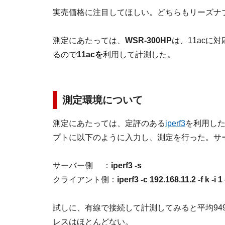
実売価格に注目してほしい。どちらもリーズナブ
測定にあたっては、
WSR-300HP
は、11acに
るので
11acを
利用して計測した。
測定環境について
測定にあたっては、定評のある
iperf3
を利用した。
プトに以下のように入力し、測定を行った。サ
サーバー側 ：
iperf3 -s
クライアント側：
iperf3 -c 192.168.11.2 -f k -i 
試しに、有線で接続して計測してみると平均949,71
レスはほとんどない。