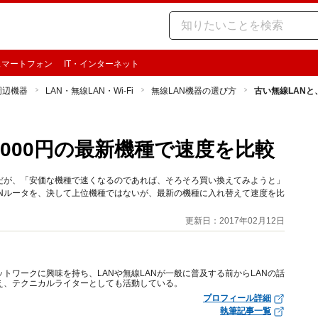
スマートフォン
IT・インターネット
周辺機器
LAN・無線LAN・Wi-Fi
無線LAN機器の選び方
古い無線LANと
/6000円の最新機種で速度を比較
だが、「安価な機種で速くなるのであれば、そろそろ買い換えてみようと」
Nルータを、決して上位機種ではないが、最新の機種に入れ替えて速度を比
更新日：2017年02月12日
トワークに興味を持ち、LANや無線LANが一般に普及する前からLANの話
え、テクニカルライターとしても活動している。
プロフィール詳細
執筆記事一覧