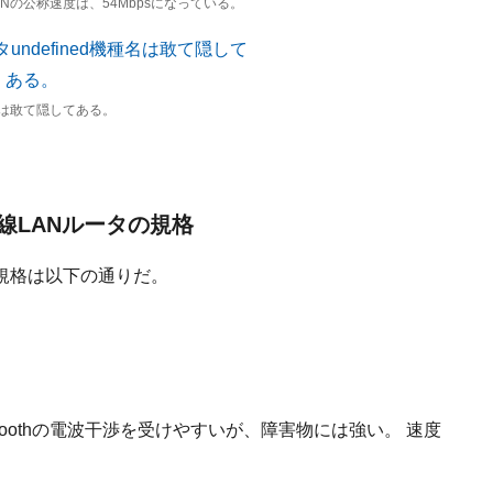
Nの公称速度は、54Mbpsになっている。
は敢て隠してある。
線LANルータの規格
規格は以下の通りだ。
toothの電波干渉を受けやすいが、障害物には強い。 速度