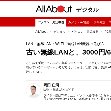
デジタル
パソコン・周辺機器
カメラ・AV機器
携帯電話・
All About
デジタル
パソコン・周辺機器
PC
LAN・無線LAN・Wi-Fi
／無線LAN機器の選び方
古い無線LANと、3000円
とりあえず使っている古い無線LANルータ。一応使えているの
思っているユーザーもいるだろう。今回は、実際に古い無線LA
較してみた。
岡田 庄司
LAN・無線LAN ガイド
ライター歴は20年以上。パソコン通信時代からネッ
題を追いかけ続けている。著作はすでに40冊を超