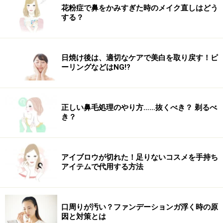
オブ UVA）は、シワやたるみの原因となる紫外線A波を
花粉症で鼻をかみすぎた時のメイク直しはどう
する？
防止する力。その後に続くプラス（＋）の数が増えれば
増えるほど、効果が強くなります。
日焼け後は、適切なケアで美白を取り戻す！ピ
日常生活は＋＋軽いレジャーであれば＋＋＋程度、炎天
ーリングなどはNG!?
下でのレジャーやマリンスポーツでは＋＋＋＋以上ある
といいかもしれません。
正しい鼻毛処理のやり方……抜くべき？ 剃るべ
き？
SPF・PA値が高いものは、紫外線からしっかり肌を守っ
てくれる気がする反面、肌への負担も大きい気がします
アイブロウが切れた！足りないコスメを手持ち
よね。過去に敏感肌の人は、海や山などのレジャーで高
アイテムで代用する方法
いSPF・PA値の日焼け止めを使って、肌が乾燥したり赤
くなったという経験をした人がいるかもしれません。こ
ういう経験から、「SPF・PA値が高いものは肌に負担が
口周りが汚い？ファンデーションガ浮く時の原
かかる」というイメージが定着していった可能性もあり
因と対策とは