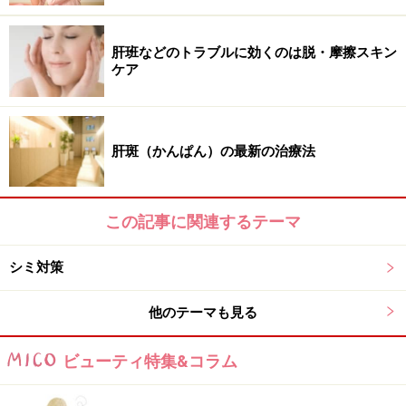
SPF＝Sun Protection Factor（サン プロテクション ファ
クター）は、シミやそばかすの原因となる紫外線B波を
防止する力を数値で表したもの。例えばSPF30であれ
肝班などのトラブルに効くのは脱・摩擦スキン
ケア
ば、何もつけていない状態と比較して、日焼けするまで
の時間を30倍遅らせることができるという数値です。
肝斑（かんぱん）の最新の治療法
だからSPFの数値が大きいから日焼けしにくいのではな
く、日焼けするまでの時間を延ばせるという意味になり
ます。日常生活ではSPF15、軽いレジャーであれば
この記事に関連するテーマ
SPF30程度、炎天下でのレジャーやマリンスポーツでは
SPF50あるといいと思います。
シミ対策
他のテーマも見る
PAは、シワやたるみの原因となる紫外線A
波を防止する力
ビューティ特集&コラム
PA＝Protection Grade of UVA（プロテクション グレイド