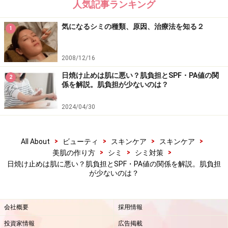
人気記事ランキング
気になるシミの種類、原因、治療法を知る２
1
自分の肌に合った日焼け止めを見つけよう
2008/12/16
日焼け止めなど紫外線防御力を持ったアイテムは「紫外
日焼け止めは肌に悪い？肌負担とSPF・PA値の関
線吸収剤」「紫外線散乱剤」というサンカット剤を使っ
2
係を解説。肌負担が少ないのは？
て、紫外線から肌を守っています。
2024/04/30
一般的には、日焼けをきちんと防止したい場合は「紫外
線吸収剤配合のもの」を、肌負担を軽くしたい場合は
>
>
>
>
All About
ビューティ
スキンケア
スキンケア
「紫外線散乱剤配合のもの」を使用するといいとされて
>
>
>
美肌の作り方
シミ
シミ対策
います。しかし、それぞれ異なった特徴を持っているの
日焼け止めは肌に悪い？肌負担とSPF・PA値の関係を解説。肌負担
が少ないのは？
で、どちらか1つだけを使ったものや2つを掛け合わせた
ものなど、日焼け止めによって配合の割合はさまざまで
す。
会社概要
採用情報
投資家情報
広告掲載