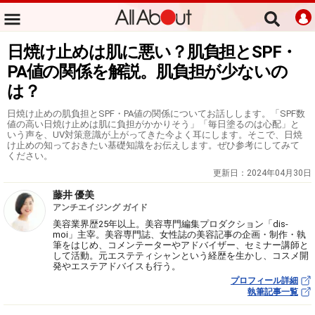
日焼け止めは肌に悪い？肌負担とSPF・
PA値の関係を解説。肌負担が少ないの
は？
日焼け止めの肌負担とSPF・PA値の関係についてお話しします。「SPF数
値の高い日焼け止めは肌に負担がかかりそう」「毎日塗るのは心配」と
いう声を、UV対策意識が上がってきた今よく耳にします。そこで、日焼
け止めの知っておきたい基礎知識をお伝えします。ぜひ参考にしてみて
ください。
更新日：
2024年04月30日
藤井 優美
アンチエイジング ガイド
美容業界歴25年以上。美容専門編集プロダクション「dis-
moi」主宰。美容専門誌、女性誌の美容記事の企画・制作・執
筆をはじめ、コメンテーターやアドバイザー、セミナー講師と
して活動。元エステティシャンという経歴を生かし、コスメ開
発やエステアドバイスも行う。
プロフィール詳細
執筆記事一覧