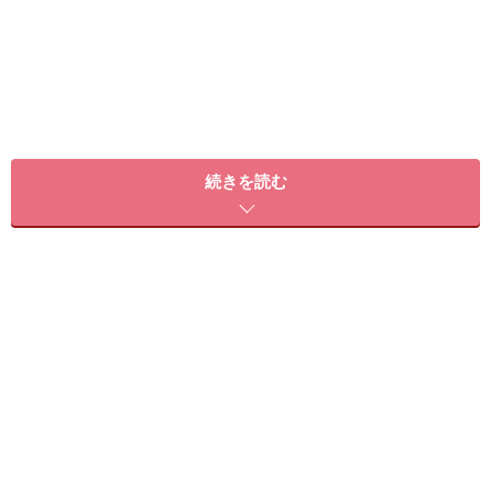
続きを読む
＜目次＞
日焼け止めのSPFとPAについて正しい知識を身につけよう
SPFは、シミやそばかすの原因となる紫外線B波を防止する力
PAは、シワやたるみの原因となる紫外線A波を防止する力