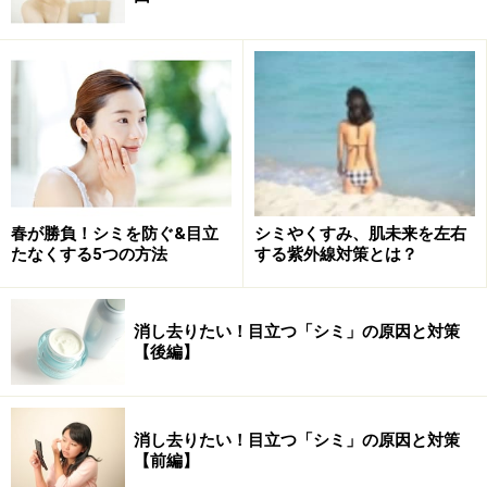
日焼け止めを使い分けるのが美白と美肌につながる
日焼け止めに書いてあるSPFとPAの数値。今や日焼け止
めだけではなく、化粧下地やファンデーションにも当た
り前のように表示されていますよね。でもこの数値の意
春が勝負！シミを防ぐ&目立
シミやくすみ、肌未来を左右
たなくする5つの方法
する紫外線対策とは？
味を知っている人は、意外と少ないようです。まずは数
値の意味を知って、用途に合わせた適切なアイテムを使
い分けましょう。
消し去りたい！目立つ「シミ」の原因と対策
【後編】
SPFは、シミやそばかすの原因となる紫外
線B波を防止する力
消し去りたい！目立つ「シミ」の原因と対策
【前編】