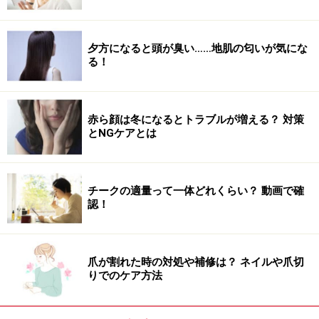
ます。このイメージが持たれるようになった背景には、
日焼け止めに入っている2種類の成分が大きく関わって
います。
夕方になると頭が臭い……地肌の匂いが気にな
る！
赤ら顔は冬になるとトラブルが増える？ 対策
とNGケアとは
チークの適量って一体どれくらい？ 動画で確
認！
爪が割れた時の対処や補修は？ ネイルや爪切
りでのケア方法
日焼け止めには「吸収剤」と「散乱剤」の2
種類がある