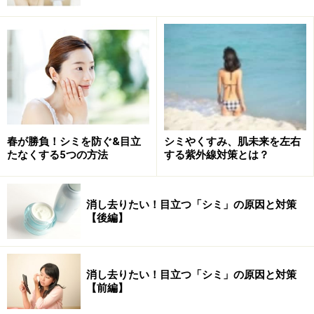
主なシミの種類1・老人性色素斑
「老人性色素斑」の一例
20代以降に発症する、日本人女性にもっともできやすい
春が勝負！シミを防ぐ&目立
シミやくすみ、肌未来を左右
シミの種類です。主に顔や腕、手の甲などの光を浴びや
たなくする5つの方法
する紫外線対策とは？
すい場所にでき、色ムラがなく境界明瞭で、ベタッとし
た形状をしています。
消し去りたい！目立つ「シミ」の原因と対策
【後編】
紫外線を繰り返し浴びることが発症の原因になるので、
紫外線対策を行うことで予防することができます。
消し去りたい！目立つ「シミ」の原因と対策
【前編】
主なシミの種類2
・脂漏性角化腫