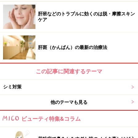
肝班などのトラブルに効くのは脱・摩擦スキン
ケア
「脂漏性角化腫」の一例
主に20代以降にでき始め、40代頃から目立ち始めます。
少し平らに盛り上がった、イボのような色素斑です。高
肝斑（かんぱん）の最新の治療法
さや色の濃淡があり、境界がはっきりしているのが特徴
です。
この記事に関連するテーマ
加齢や紫外線が原因で、紫外線に当たっている時間が長
シミ対策
いほど発症しやすくなります。顔や腕、頭など全身にで
きますが、手や足の裏にはできません。
他のテーマも見る
年々大きくなっていくので、除去するのなら早い時期に
ビューティ特集&コラム
行うのがおすすめです。