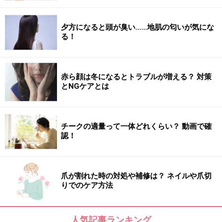
30代以降にできやすい、女性特有の色素斑です。両頬や
おでこなどに、絵の具で塗ったようなベタッとした色素
夕方になると頭が臭い……地肌の匂いが気にな
る！
斑が、左右対称の位置に発生します。そしてアイホール
にできないのが大きな特徴のひとつです。
赤ら顔は冬になるとトラブルが増える？ 対策
現在、発症の原因ははっきりとはわかっていないのです
とNGケアとは
が、女性ホルモンが影響していると考えられています。
避妊薬を用いることで発生したり、妊娠中にできやすい
という傾向があります。
チークの適量って一体どれくらい？ 動画で確
認！
また、紫外線により悪化するので、秋以降に目立つ傾向
があります。
爪が割れた時の対処や補修は？ ネイルや爪切
りでのケア方法
人気記事ランキング
主なシミの種類4・炎症後の色素沈着