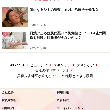
肌の炎症後に、一時的にできるシミの一種。色ムラがな
気になるシミの種類、原因、治療法を知る２
1
く均一な褐色斑の場合がほとんどです。
2008/12/16
レーザー治療を受けた後や、火傷、ケガ、強い紫外線に
日焼け止めは肌に悪い？肌負担とSPF・PA値の関
2
当たり続けるなど、炎症が起こった後にメラニンが一時
係を解説。肌負担が少ないのは？
的に増え、茶色い色素が残ってしまった状態です。合わ
2024/04/30
ない化粧品を使い続けることによって、肌がかぶれ、色
素沈着となってしまう場合もあります。
>
>
>
>
All About
ビューティ
スキンケア
スキンケア
>
>
美肌の作り方
シミ
ですが、この色素沈着は一時的なものなので、他のシミ
美容皮膚科医が教える！シミの種類とできる原因
とは違い、時間が経ったら自然となくなります。
会社概要
採用情報
投資家情報
広告掲載
利用規約
プライバシーポリシー