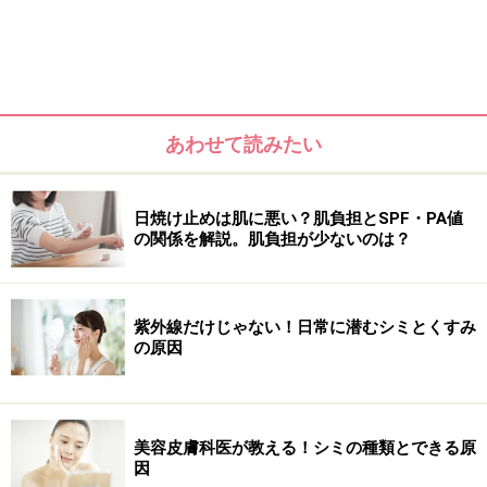
そもそも「シミ」は正式病名ではない
あわせて読みたい
シミがあるだけで更けた印象に。
日焼け止めは肌に悪い？肌負担とSPF・PA値
まず「シミ」とは、紫外線や女性ホルモンの不調などに
の関係を解説。肌負担が少ないのは？
よって、表皮のメラニンに変化が起きることでできる、
茶色い色素斑のことを言います。
「シミ」は正式な病名
ではなく通称で、褐色の色素をもった発疹の総称
のこと
紫外線だけじゃない！日常に潜むシミとくすみ
の原因
を指します。「肝斑」や「色素沈着」など、原因や症状
によっていくつもの種類に分かれています。以下では、
シミの主な種類を説明していきたいと思います。
美容皮膚科医が教える！シミの種類とできる原
因