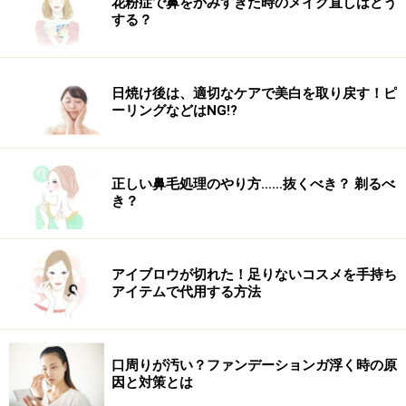
花粉症で鼻をかみすぎた時のメイク直しはどう
する？
日焼け後は、適切なケアで美白を取り戻す！ピ
ーリングなどはNG!?
正しい鼻毛処理のやり方……抜くべき？ 剃るべ
き？
アイブロウが切れた！足りないコスメを手持ち
アイテムで代用する方法
主なシミの種類3・肝斑
口周りが汚い？ファンデーションガ浮く時の原
「肝斑」の一例。両下まぶたにべたっとした茶色いシミがあ
因と対策とは
ります