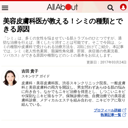
美容皮膚科医が教える！シミの種類とで
きる原因
「シミ」は、多くの女性を悩ませている肌トラブルのひとつですが、適
切な治療を行えば、薄くしたり消すことは可能です。そこで今回は、シ
ミの種類や皮膚科で受けられる治療方法を、2回に分けてご紹介。本記事
では、シミ（老人性色素斑、脂漏性角化腫、肝斑、炎症後の色素沈着、
ソバカス）ができる原因や種類などのシミの基本をお伝えします。
更新日：
2017年03月24日
吉田 貴子
スキンケア ガイド
皮膚科・美容皮膚科医。渋谷スキンクリニック院長。一般皮膚
科と美容皮膚科の両方を開設し、男女問わずあらゆる肌の悩み
に向き合う。なかでもニキビ治療を得意とし、しつこいニキビ
や深刻なニキビ痕をケア。保険診療の他、自費治療での美容皮
膚科診療、メディカルエステを組み合わせ、ニキビケアに取り
組んでいる。
プロフィール詳細
執筆記事一覧