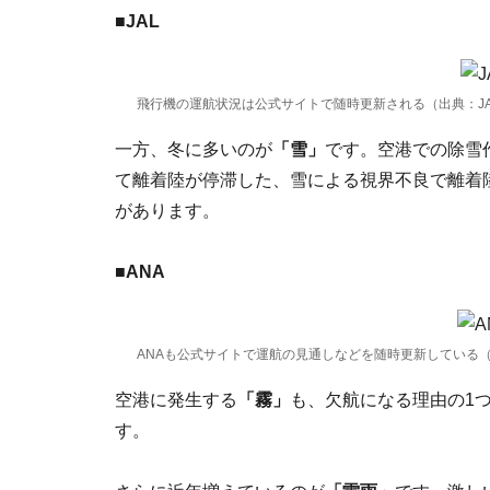
■JAL
飛行機の運航状況は公式サイトで随時更新される（出典：J
一方、冬に多いのが
「雪」
です。空港での除雪
て離着陸が停滞した、雪による視界不良で離着
があります。
■ANA
ANAも公式サイトで運航の見通しなどを随時更新している（
空港に発生する
「霧」
も、欠航になる理由の1
す。