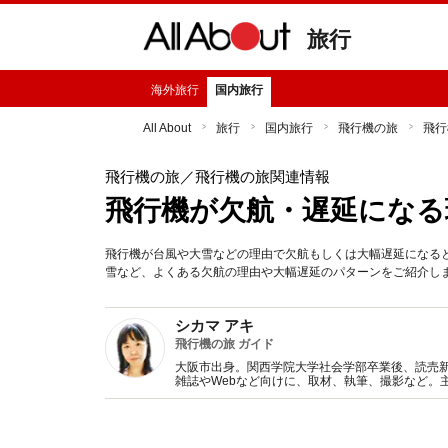
旅行
海外旅行
国内旅行
All About
旅行
国内旅行
飛行機の旅
飛行
飛行機の旅
／飛行機の旅関連情報
飛行機が欠航・遅延になる
飛行機が台風や大雪などの理由で欠航もしくは大幅遅延になる
雪など、よくある欠航の理由や大幅遅延のパターンをご紹介し
シカマ アキ
飛行機の旅 ガイド
大阪市出身。関西学院大学社会学部卒業後、読売
雑誌やWebなど向けに、取材、執筆、撮影など。
ジ講師をはじめ、空港や旅行会社などでのセミナ