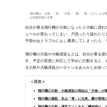
飛行機は「台風」「雪」「大雨」「霧」「雷」などによる
な情報収集が大事
自分が乗る飛行機が欠航になったり大幅に遅れ
ュールが変わってしまい、戸惑ったり疲れたり
予期せぬトラブルにもし遭遇してしまったら、
飛行機の欠航や大幅遅延などは、自分が乗る便
す。予定の変更に対応して早めに行動すると、
る欠航や大幅遅延のパターンをあらかじめ知っ
＜目次＞
飛行機の欠航・大幅遅延の理由は「天候」が
飛行機の運航、冬は「雪」に注意。霧や雷雨
飛行機の欠航・遅延でよくある「機材繰り」