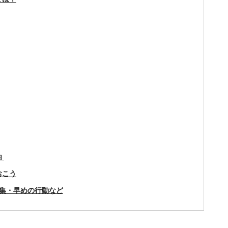
由
おこう
集・早めの行動など