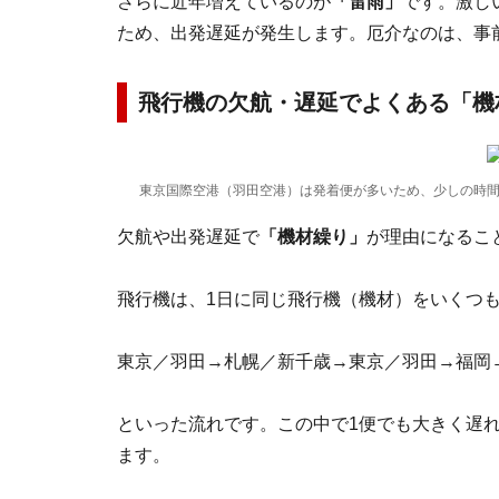
さらに近年増えているのが
「雷雨」
です。激し
ため、出発遅延が発生します。厄介なのは、事
飛行機の欠航・遅延でよくある「機
東京国際空港（羽田空港）は発着便が多いため、少しの時
欠航や出発遅延で
「機材繰り」
が理由になるこ
飛行機は、1日に同じ飛行機（機材）をいくつ
東京／羽田→札幌／新千歳→東京／羽田→福岡
といった流れです。この中で1便でも大きく遅
ます。