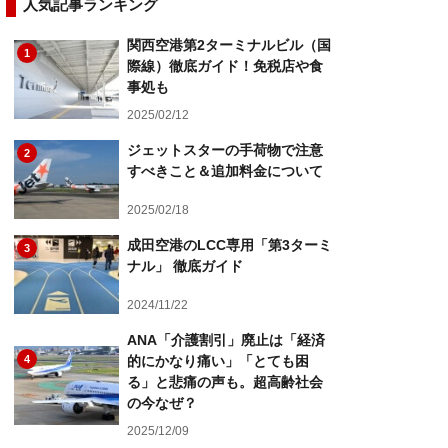
人気記事ランキング
関西空港第2ターミナルビル（国
1
際線）徹底ガイド！免税店や食
事処も
2025/02/12
ジェットスターの手荷物で注意
2
すべきこと＆追加料金について
2025/02/18
成田空港のLCC専用「第3ターミ
3
ナル」 徹底ガイド
2024/11/22
ANA「介護割引」廃止は「経済
4
的にかなり痛い」「とても困
る」と悲痛の声も。超高齢社会
の今なぜ？
2025/12/09