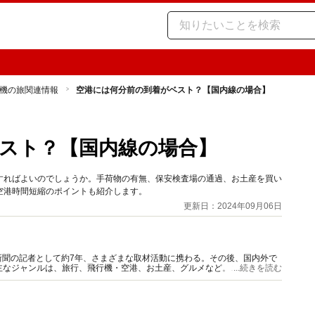
機の旅関連情報
空港には何分前の到着がベスト？【国内線の場合】
スト？【国内線の場合】
すればよいのでしょうか。手荷物の有無、保安検査場の通過、お土産を買い
空港時間短縮のポイントも紹介します。
更新日：2024年09月06日
新聞の記者として約7年、さまざまな取材活動に携わる。その後、国内外で
主なジャンルは、旅行、飛行機・空港、お土産、グルメなど。ニコンカレッ
...続きを読む
ーで講演活動も。