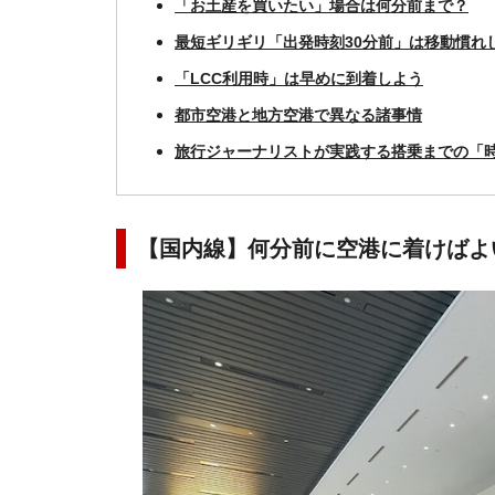
「お土産を買いたい」場合は何分前まで？
最短ギリギリ「出発時刻30分前」は移動慣れ
「LCC利用時」は早めに到着しよう
都市空港と地方空港で異なる諸事情
旅行ジャーナリストが実践する搭乗までの「時
【国内線】何分前に空港に着けばよ