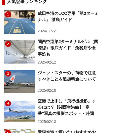
人気記事ランキング
成田空港のLCC専用「第3ターミ
1
ナル」 徹底ガイド
2024/11/22
関西空港第2ターミナルビル（国
2
際線）徹底ガイド！免税店や食
事処も
2025/02/12
ジェットスターの手荷物で注意
3
すべきこと＆追加料金について
2025/02/18
空港で上手に「飛行機撮影」す
4
るには？【関西空港編】“定
番”写真の撮影スポット・時間
2025/02/13
青森空港で買いたいおすすめお