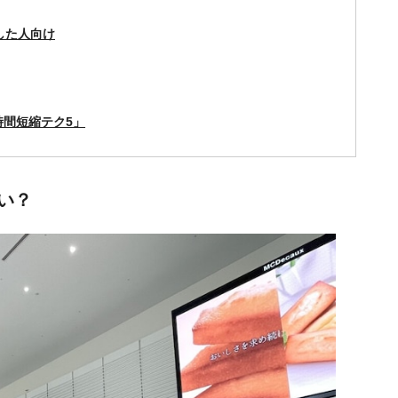
した人向け
間短縮テク5」
い？