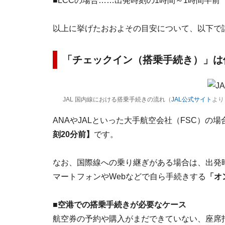
■LCCの場合……出発時刻の1時間～1時間半前
以上に挙げたおおよその目安について、以下で
「チェックイン（搭乗手続き）」は
JAL 国内線における搭乗手続きの流れ（
JAL公式サイト
より
ANAやJALといった大手航空会社（FSC）の
刻20分前】
です。
なお、国際線への乗り継ぎがある場合は、出発
マートフォンやWebなどで自ら手続きする
「オ
■空港での搭乗手続きが必要なケース
航空券の予約や購入がまだできていない、座席