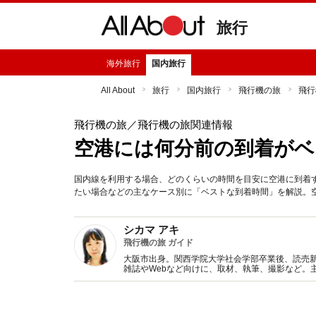
旅行
海外旅行
国内旅行
All About
旅行
国内旅行
飛行機の旅
飛行
飛行機の旅
／飛行機の旅関連情報
空港には何分前の到着がベ
国内線を利用する場合、どのくらいの時間を目安に空港に到着
たい場合などの主なケース別に「ベストな到着時間」を解説。
シカマ アキ
飛行機の旅 ガイド
大阪市出身。関西学院大学社会学部卒業後、読売
雑誌やWebなど向けに、取材、執筆、撮影など。
ジ講師をはじめ、空港や旅行会社などでのセミナ