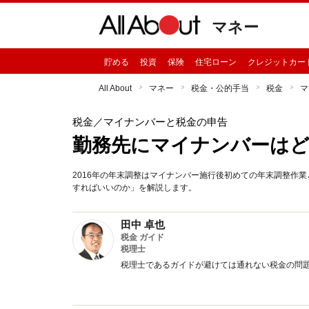
マネー
貯める
投資
保険
住宅ローン
クレジットカー
All About
マネー
税金・公的手当
税金
マ
税金
／マイナンバーと税金の申告
勤務先にマイナンバーは
2016年の年末調整はマイナンバー施行後初めての年末調整作
すればいいのか」を解説します。
田中 卓也
税金 ガイド
税理士
税理士であるガイドが避けては通れない税金の問