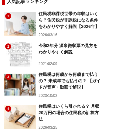
人気記事ランキング
住民税非課税世帯の年収はいく
1
ら？住民税が非課税になる条件
をわかりやすく解説【2026年】
2026/03/16
令和2年分 源泉徴収票の見方を
2
わかりやすく解説
2021/02/09
住民税は何歳から何歳まで払う
3
の？ 未成年でも払うの？ 【ガイ
ドが音声・動画で解説】
2023/10/02
住民税はいくら引かれる？ 月収
4
20万円の場合の住民税の計算方
法
2026/03/25