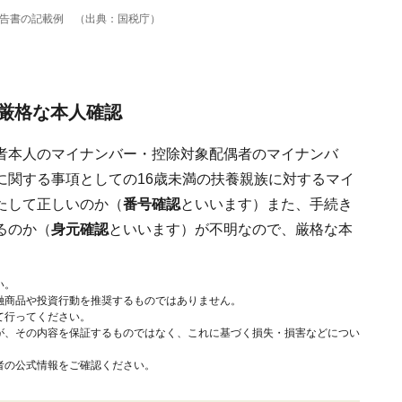
申告書の記載例 （出典：国税庁）
厳格な本人確認
者本人のマイナンバー・控除対象配偶者のマイナンバ
に関する事項としての16歳未満の扶養親族に対するマイ
たして正しいのか（
番号確認
といいます）また、手続き
るのか（
身元確認
といいます）が不明なので、厳格な本
い。
融商品や投資行動を推奨するものではありません。
て行ってください。
が、その内容を保証するものではなく、これに基づく損失・損害などについ
者の公式情報をご確認ください。