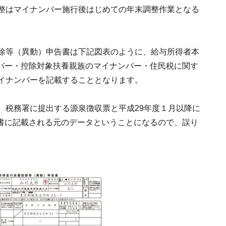
調整はマイナンバー施行後はじめての年末調整作業となる
控除等（異動）申告書は下記図表のように、給与所得者本
バー・控除対象扶養親族のマイナンバー・住民税に関す
マイナンバーを記載することとなります。
、税務署に提出する源泉徴収票と平成29年度１月以降に
書に記載される元のデータということになるので、誤り
。