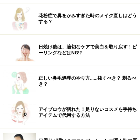
４センチ幅くらいで分けとると良い
花粉症で鼻をかみすぎた時のメイク直しはどう
する？
7．6の毛束の横の髪を多めに分けとり、ねじり足しま
す。さらに2回転くらい後ろに向かってねじります。
日焼け後は、適切なケアで美白を取り戻す！ピ
ーリングなどはNG!?
ねじり足した状態
8. 写真のようにハチ部分にねじれができます。
正しい鼻毛処理のやり方……抜くべき？ 剃るべ
き？
くるりんぱした毛束に隣り合うように留めると良い
9. ねじった毛束を頭皮に沿わせ、アメピンで固定しま
アイブロウが切れた！足りないコスメを手持ち
す。ピンが隠れるように矢印の方向に押し込むように留
アイテムで代用する方法
めます。分かりやすいように、今回は金ピンを使用して
います。