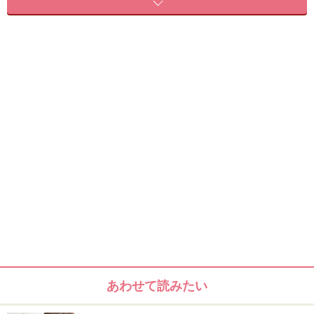
hair make WAKO
ベースのスタイル
斜め前髪のあごラインのボブヘア。直毛の方はアイロン
でハーフカール巻いておくとアレンジしやすいです。
ナチュラルボブヘア
あわせて読みたい