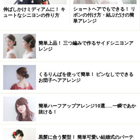
ショートヘアでもできる！ リ
伸ばしかけミディアムに！ キ
ボンの付け方・結ぶだけの簡
ュートなシニヨンの作り方
ザックリと分けとるとナチュラルに仕上がる
単アレンジ
1.ハチ上の髪をざっくりと分けとります。
簡単上品！ 三つ編みで作るサイドシニヨンア
レンジ
右サイドのハチ上部分から斜めに分けとる
2.写真のように、右サイドのハチ上部分から左サイドの
くるりんぱを使って簡単！ ピンなしでできる
ハチ部分までを斜めに分けとりましょう。
お団子ヘアアレンジ
1でわけとった髪を結んだ状態
簡単ハーフアップアレンジ10選……一瞬であか
抜ける！
3. 分けとった毛束をシリコンゴムで結びます。次の工程
で“くるりんぱ”をするので、根元から3～4センチ離して
結びます。
黒髪に合う髪型！ 簡単可愛い結婚式のパーテ