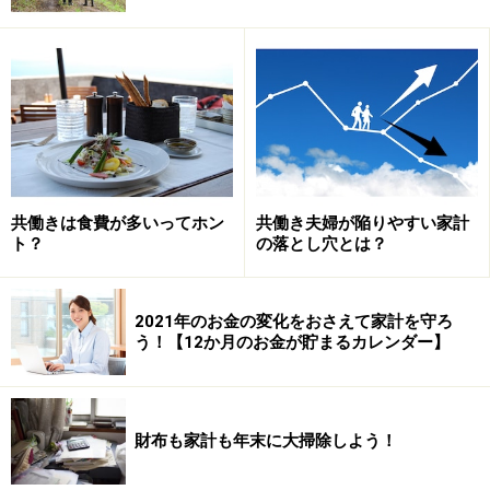
実際、在宅勤務を終日実施した人にメリットを聞いたと
ころ、「自由に使える時間が増えた」「通勤時間・移動
時間が減った」「業務効率が上がった」「家族と過ごす
時間が増えた」「突発的な事態（災害発生、交通機関の
遅延、子どもの発熱等）へ対応できた」「病気やケガで
も出勤せず仕事ができた」と挙げた方が多くいました
（国土交通省「平成30年度テレワーク人口実態調査」よ
り）。
共働きは食費が多いってホン
共働き夫婦が陥りやすい家計
ト？
の落とし穴とは？
「業務効率が上がる」は、会社にいた方がいいようなイ
メージだったので意外でした。「9～17時」で会社にい
2021年のお金の変化をおさえて家計を守ろ
るよりも、「自分の用事をこなしながら、するべき業務
う！【12か月のお金が貯まるカレンダー】
はきちんとこなさなければ」という思いが強くなるのか
もしれません。
財布も家計も年末に大掃除しよう！
往復の通勤時間も侮れない