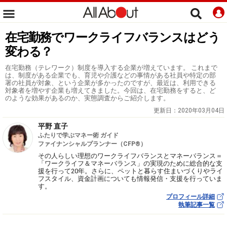
在宅勤務でワークライフバランスはどう
変わる？
在宅勤務（テレワーク）制度を導入する企業が増えています。 これまで
は、制度がある企業でも、育児や介護などの事情がある社員や特定の部
署の社員が対象、という企業が多かったのですが、最近は、利用できる
対象者を増やす企業も増えてきました。今回は、在宅勤務をすると、ど
のような効果があるのか、実態調査からご紹介します。
更新日：
2020年03月04日
平野 直子
ふたりで学ぶマネー術 ガイド
ファイナンシャルプランナー（CFP®）
その人らしい理想のワークライフバランスとマネーバランス＝
「ワークライフ＆マネーバランス」の実現のために総合的な支
援を行って20年。さらに、ペットと暮らす住まいづくりやライ
フスタイル、資金計画についても情報発信・支援を行っていま
す。
プロフィール詳細
執筆記事一覧