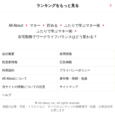
ランキングをもっと見る
●
テレワーク相談センター
●
時間外労働等改善助成金（テレワークコース）
（厚生
労働省HP）
>
>
>
>
All About
マネー
貯める
ふたりで学ぶマネー術
>
ふたりで学ぶマネー術
在宅勤務でワークライフバランスはどう変わる？
在宅勤務で削減できた時間、夫と妻はどう
使う？
会社概要
採用情報
前出の調査では終日在宅勤務をした結果、「自分のため
投資家情報
広告掲載
に使える時間が増えた」ことがメリットの1つとして挙
利用規約
プライバシーポリシー
げられました。同調査の平成27年度版に「削減できた時
All Aboutについて
著作権・商標・免責
間の使い方」について、男女別の回答結果が掲載されて
当サイトの情報についての注意
サイトマップ
いましたので、少し前のデータですがご紹介します。
ヘルプ
© All About, Inc. All rights reserved.
掲載の記事・写真・イラストなど、すべてのコンテンツの無断複写・転載・公衆送信等
を禁じます
平成27年度「テレワーク人口実態調査」を元にガイド平野が