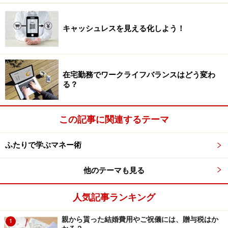
一方、企業側にとっても「貴重な人材が退職せずに就業
キャッシュレスを見える化しよう！
を続けてくれる」ことや、「災害等で出社できない時で
も業務が継続できる」メリットも大きいといわれていま
す。
在宅勤務でワークライフバランスはどう変わ
る？
また、「生産性の向上」を目指すためにも効果が期待さ
れています。業務上、終日在宅勤務が難しいという場合
この記事に関連するテーマ
は、半日休暇や直行直帰等と組み合わせるという企業も
あるようです。社員にとっても、取引先への訪問や会議
ふたりで学ぶマネー術
などがある日は、柔軟に対応できると嬉しいですね。
他のテーマも見る
「在宅勤務 求人」などと検索すると、在宅勤務が可能な
求人情報を見ることができますので、これから再就職や
人気記事ランキング
転職を検討している方は、働きやすい環境の職場探しに
役立ててみてはいかがでしょうか？
親から貰った結婚費用やご祝儀には、贈与税はか
1