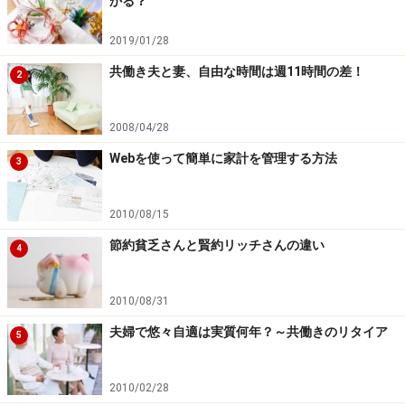
かる？
2019/01/28
在宅勤務導入のために
共働き夫と妻、自由な時間は週11時間の差！
2
メリットが多いとはいえ、「セキュリティ対策や勤怠管
理方法、人事評価方法、コミュニケーションの面等で不
2008/04/28
安があり、在宅勤務（テレワーク）導入に至っていな
Webを使って簡単に家計を管理する方法
3
い」企業もあるとのこと。 厚生労働省から委託されてい
る
「テレワーク相談センター」
では、テレワーク導入を
2010/08/15
検討する企業に対して労務管理等のコンサルティングを
節約貧乏さんと賢約リッチさんの違い
行っています。
4
また、在宅勤務に取り組む事業主に対する助成金制度も
2010/08/31
あるようです。勤務先に在宅勤務制度を導入したい（し
夫婦で悠々自適は実質何年？～共働きのリタイア
5
てほしい）とお考えの方は、こうした制度を活用してみ
てはいかがでしょうか。
2010/02/28