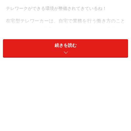
テレワークができる環境が整備されてきているね！
在宅型テレワーカーは、自宅で業務を行う働き方のこと
です。以前は、在宅勤務制度がある企業でも、育児や介
護などの事情がある社員や特定の部署の社員が対象、と
続きを読む
いう企業が多かったのですが、最近は利用できる対象者
を増やす企業も増えてきました。
ガイド平野にライフプラン相談をされるお客様の中に
も、「在宅勤務の日なら、相談時間を調整しやすい」と
おっしゃる方もいます。
在宅勤務のメリットは？
会社員にとって通勤時間を削減できるということは、時