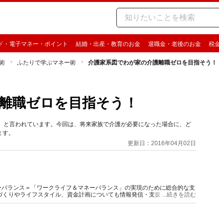
ド・電子マネー・ポイント
結婚・出産・教育のお金
退職金・老後のお金
税
術
ふたりで学ぶマネー術
介護家系図でわが家の介護離職ゼロを目指そう！
離職ゼロを目指そう！
る、と言われています。今回は、将来家族で介護が必要になった場合に、ど
ます。
更新日：2016年04月02日
ーバランス＝「ワークライフ＆マネーバランス」の実現のために総合的な支
づくりやライフスタイル、資金計画についても情報発信・支援を行っていま
...続きを読む