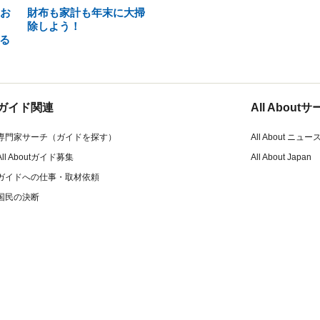
をお
財布も家計も年末に大掃
除しよう！
る
ガイド関連
All Abou
専門家サーチ（ガイドを探す）
All About ニュー
All Aboutガイド募集
All About Japan
ガイドへの仕事・取材依頼
国民の決断