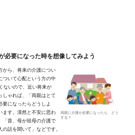
が必要になった時を想像してみよう
方から、将来の介護につい
について心配という方の中
くないので、近い将来が
っしゃれば、「両親はとて
必要になったらどうしよ
います。漠然と不安に思わ
両親に介護が必要になったら、どう
する？
、「昔、母が祖母の介護で
人の話を聞いて」などです。