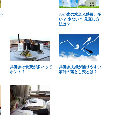
う
わが家の水道光熱費、多
い？ 少ない？ 見直し方
法は？
共働きは食費が多いって
共働き夫婦が陥りやすい
ホント？
家計の落とし穴とは？