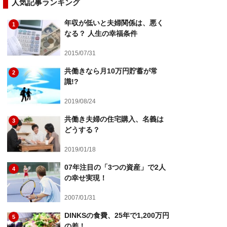
人気記事ランキング
年収が低いと夫婦関係は、悪く
1
なる？ 人生の幸福条件
2015/07/31
共働きなら月10万円貯蓄が常
2
識!?
2019/08/24
共働き夫婦の住宅購入、名義は
3
どうする？
2019/01/18
07年注目の「3つの資産」で2人
4
の幸せ実現！
2007/01/31
DINKSの食費、25年で1,200万円
5
の差！