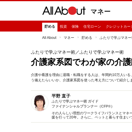
マネー
貯める
投資
保険
住宅ローン
クレジットカー
All About
マネー
貯める
ふたりで学ぶマネー
ふたりで学ぶマネー術
／ふたりで学ぶマネー術
介護家系図でわが家の介護
介護や看護を理由に退職・転職をする人は、年間約10万人い
う備えたらいいか、介護家系図を使った考え方について紹介し
平野 直子
ふたりで学ぶマネー術 ガイド
ファイナンシャルプランナー（CFP®）
その人らしい理想のワークライフバランスとマネ
援を行って20年。さらに、ペットと暮らす住まい
す。