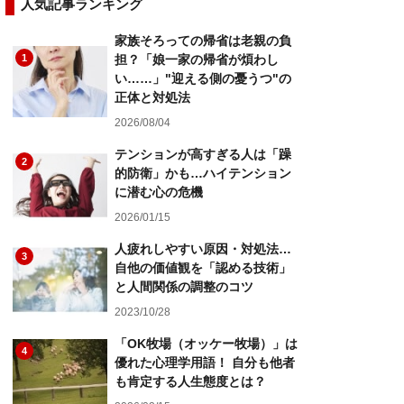
人気記事ランキング
家族そろっての帰省は老親の負
1
担？「娘一家の帰省が煩わし
い……」"迎える側の憂うつ"の
正体と対処法
2026/08/04
テンションが高すぎる人は「躁
2
的防衛」かも…ハイテンション
に潜む心の危機
2026/01/15
人疲れしやすい原因・対処法…
3
自他の価値観を「認める技術」
と人間関係の調整のコツ
2023/10/28
「OK牧場（オッケー牧場）」は
4
優れた心理学用語！ 自分も他者
も肯定する人生態度とは？