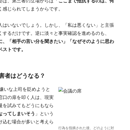
姿は、第三者の立場からは「
ここまで抵抗するのは、何
く感じられてしまうからです。
人はいないでしょう。しかし、「私は悪くない」と主張
くするだけです。逆に淡々と事実確認を進めるのも、
に、「相手の言い分を聞きたい」「なぜそのように思わ
ベストです。
害者はどうなる？
、嫌いな上司を貶めようと
窓口の扉を叩く人は、現実
慢を試みてもどうにもなら
なってしまいそう
」という
け込む場合が多いと考えら
行為を指摘された後、どのように対