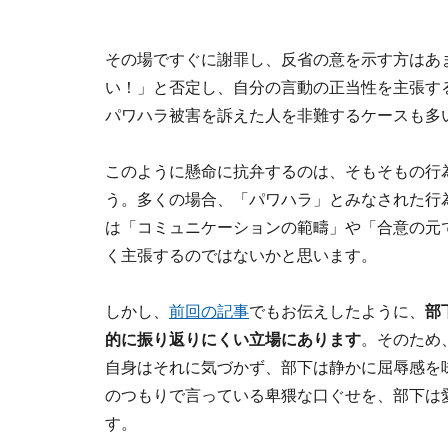
その場ですぐに謝罪し、反省の意を示す方はあ
い！」と否定し、自分の言動の正当性を主張す
パワハラ被害を訴えた人を非難するケースも多
このように懸命に抗弁するのは、そもそもの行
う。多くの場合、「パワハラ」とみなされた行
は「コミュニケーションの範疇」や「合意の元
く主張するのではないかと思います。
しかし、
前回の記事
でもお伝えしたように、
部
的に振り返りにくい立場にあります
。そのため
自身はそれに気づかず、部下は静かに屈辱感を
のつもりで言っている卑猥な口ぐせを、部下は
す。