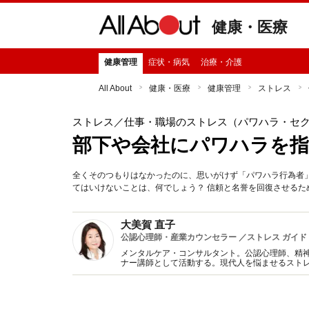
健康・医療
健康管理
症状・病気
治療・介護
All About
健康・医療
健康管理
ストレス
ストレス
／仕事・職場のストレス（パワハラ・セ
部下や会社にパワハラを
全くそのつもりはなかったのに、思いがけず「パワハラ行為者
てはいけないことは、何でしょう？ 信頼と名誉を回復させるた
大美賀 直子
公認心理師・産業カウンセラー ／ストレス ガイド
メンタルケア・コンサルタント。公認心理師、精
ナー講師として活動する。現代人を悩ませるスト
アに関する著書・監修多数。