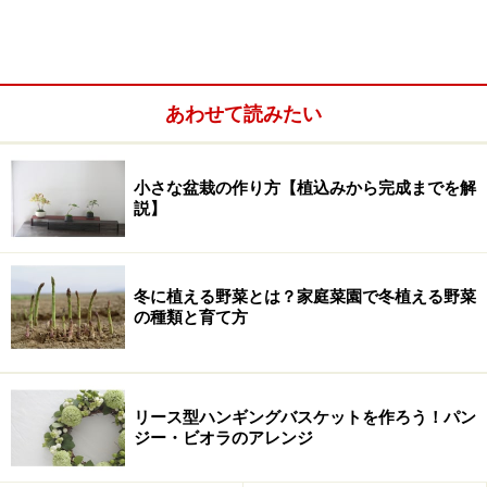
まずは、エントランスガーデンからご覧いただきましょ
う！
あわせて読みたい
エントランスガーデン～パリの小路
小さな盆栽の作り方【植込みから完成までを解
説】
エントランスガーデンより
冬に植える野菜とは？家庭菜園で冬植える野菜
会場に入ってすぐ、来場者をお迎えしてくれるのがこの
の種類と育て方
エントランスガーデンです。
今年はガーデンデザイナー・阿部容子氏による演出で、
リース型ハンギングバスケットを作ろう！パン
表と裏で違った表情を見せる庭は、パリの二面性を表現
ジー・ビオラのアレンジ
しているとのこと。ガーデンの奥に鏡が仕込まれてい
て、実際よりも奥行が感じられます。