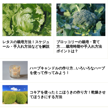
鏡に映り込まないように撮影するのが難しかったエントラン
スガーデン
レタスの栽培方法！スケジュ
ブロッコリーの栽培・育て
ール・手入れ方法などを解説
方……栽培時期や手入れ方法
ポイントは？
エントランスガーデンより
こちらは反対側に回りこんだ風景です。トリコロールカ
ハーブキャンドルの作り方…いろいろなハーブ
を使って作ってみよう！
ラーを意識した表側に対してニュアンスカラーの植物が
植えられており、かなり印象が異なる庭ですね。こちら
も表と同様に鏡が入っているため、来場者の足元が映り
コキアを使ったミニほうきの作り方！乾燥させ
込んでしまいました。
てほうきにする方法