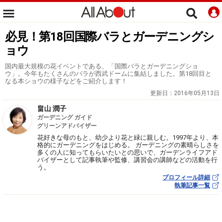
必見！第18回国際バラとガーデニングシ
ョウ
国内最大規模の花イベントである、「国際バラとガーデニングショ
ウ」。今年もたくさんのバラが西武ドームに集結しました。第18回目と
なる本ショウの様子などをご紹介します！
更新日：
2016年05月13日
畠山 潤子
ガーデニング ガイド
グリーンアドバイザー
花好きな母のもと、幼少より花と緑に親しむ。1997年より、本
格的にガーデニングをはじめる。 ガーデニングの素晴らしさを
多くの人に知ってもらいたいとの思いで、ガーデンライフアド
バイザーとして記事執筆や監修、講習会の講師などの活動を行
う。
プロフィール詳細
執筆記事一覧