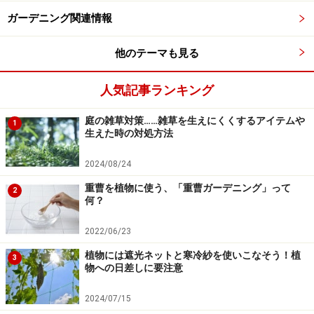
パリの街角を切り取ったようなフラワーショップ
ガーデニング関連情報
お店の裏には素敵なお庭もあり、こんなところで美味し
他のテーマも見る
いスィーツをつまみながらティータイムをしたいなぁと
いう気分に……。そのお庭は後ほど会場スナップでご紹介
人気記事ランキング
するとして、次に向かいましょう。
庭の雑草対策……雑草を生えにくくするアイテムや
1
生えた時の対処方法
次ページは、昨年のコンテスト大賞受賞者による庭とメ
インガーデンをご紹介します。
2024/08/24
重曹を植物に使う、「重曹ガーデニング」って
2
※記事内容は執筆時点のものです。最新の内容をご確認くださ
何？
い。
2022/06/23
次のページへ
1
/
6
植物には遮光ネットと寒冷紗を使いこなそう！植
3
物への日差しに要注意
2024/07/15