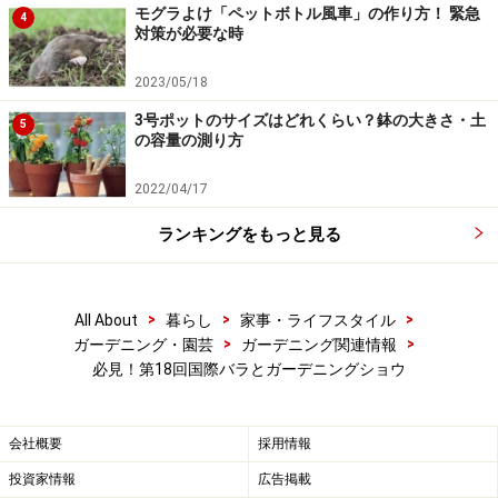
モグラよけ「ペットボトル風車」の作り方！ 緊急
4
対策が必要な時
2023/05/18
3号ポットのサイズはどれくらい？鉢の大きさ・土
5
の容量の測り方
2022/04/17
ランキングをもっと見る
>
>
>
All About
暮らし
家事・ライフスタイル
>
>
ガーデニング・園芸
ガーデニング関連情報
必見！第18回国際バラとガーデニングショウ
会社概要
採用情報
投資家情報
広告掲載