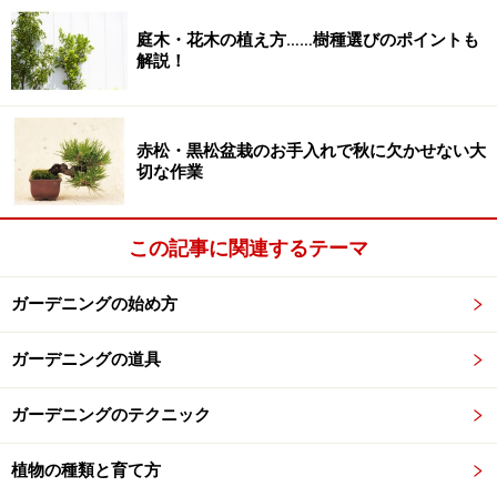
庭木・花木の植え方……樹種選びのポイントも
解説！
会場にパリの街角が！
エントランスガーデンのバラたちに導かれるように奥に
赤松・黒松盆栽のお手入れで秋に欠かせない大
進むと、パリ在住の中村江里子氏がコーディネートした
切な作業
『パリの小路 ～ La Ruede Paris ～』へ。
この記事に関連するテーマ
有名パティシエによるスイーツショップやメイアンロー
ズショップ、美しいボタニカルアート「ルドゥーテ・コ
ガーデニングの始め方
レクション」、ローラン・ボーニッシュ氏の「パリ街角
のお花屋さん」などが並んでいます。
ガーデニングの道具
ガーデニングのテクニック
植物の種類と育て方