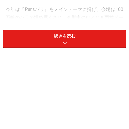
今年は『Parisパリ』をメインテーマに掲げ、会場は100
万輪のバラで埋め尽くされ、会期中のひととき西武ドー
ムはバラの都に変身します。
続きを読む
『第18回 国際バラとガーデニングショウ』開催概要
期間：2016年5月13日（金）～18日（水）
9：30～17：30（最終日は17:00終了、入場は終了の30分
前まで）
会場：西武プリンスドーム （埼玉県所沢市上山口2135）
詳しくは、
「国際バラとガーデニングショウ」公式ホー
ムページ
へ
ガイド記事でもすっかり恒例のイベント紹介となります
が、今回もショウの一端をWEB上でお楽しみください。