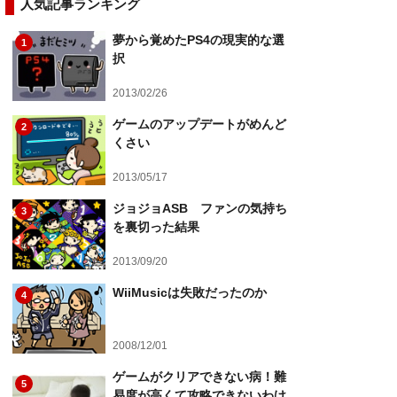
人気記事ランキング
夢から覚めたPS4の現実的な選
1
択
2013/02/26
ゲームのアップデートがめんど
2
くさい
2013/05/17
ジョジョASB ファンの気持ち
3
を裏切った結果
2013/09/20
WiiMusicは失敗だったのか
4
2008/12/01
ゲームがクリアできない病！難
5
易度が高くて攻略できないわけ