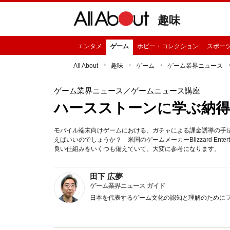
趣味
エンタメ
ゲーム
ホビー・コレクション
スポー
All About
趣味
ゲーム
ゲーム業界ニュース
ゲーム業界ニュース
／ゲームニュース講座
ハースストーンに学ぶ納
モバイル端末向けゲームにおける、ガチャによる課金誘導の手
えばいいのでしょうか？ 米国のゲームメーカーBlizzard Ent
良い仕組みをいくつも備えていて、大変に参考になります。
田下 広夢
ゲーム業界ニュース ガイド
日本を代表するゲーム文化の認知と理解のために