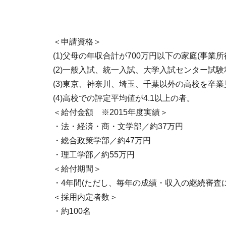
＜申請資格＞
(1)父母の年収合計が700万円以下の家庭(事業所
(2)一般入試、統一入試、大学入試センター試
(3)東京、神奈川、埼玉、千葉以外の高校を卒
(4)高校での評定平均値が4.1以上の者。
＜給付金額 ※2015年度実績＞
・法・経済・商・文学部／約37万円
・総合政策学部／約47万円
・理工学部／約55万円
＜給付期間＞
・4年間(ただし、毎年の成績・収入の継続審査
＜採用内定者数＞
・約100名