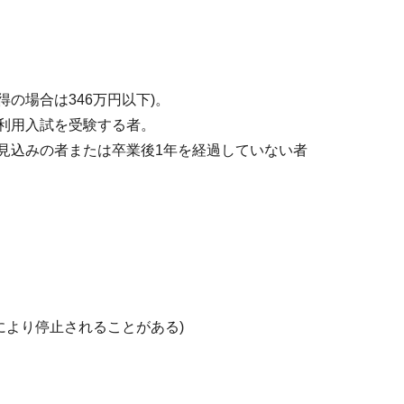
得の場合は346万円以下)。
験利用入試を受験する者。
業見込みの者または卒業後1年を経過していない者
により停止されることがある)