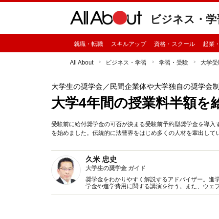
ビジネス・学
就職・転職
スキルアップ
資格・スクール
起業
All About
ビジネス・学習
学習・受験
大学受
大学生の奨学金
／民間企業体や大学独自の奨学金
大学4年間の授業料半額を
受験前に給付奨学金の可否が決まる受験前予約型奨学金を導入す
を始めました。伝統的に法曹界をはじめ多くの人材を輩出して
久米 忠史
大学生の奨学金 ガイド
奨学金をわかりやすく解説するアドバイザー。進
学金や進学費用に関する講演を行う。また、ウェブ
活用して積極的に情報発信を行っている。