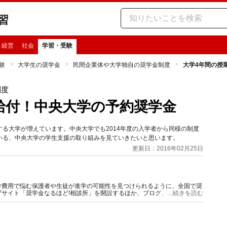
習
・経営
社会
学習・受験
験
大学生の奨学金
民間企業体や大学独自の奨学金制度
大学4年間の授
制度
給付！中央大学の予約奨学金
る大学が増えています。中央大学でも2014年度の入学者から同様の制度
いる、中央大学の学生支援の取り組みを見ていきたいと思います。
更新日：2016年02月25日
学費用で悩む保護者や生徒が進学の可能性を見つけられるように、全国で奨
サイト「奨学金なるほど!相談所」を開設するほか、ブログ、動画などを
...続きを読む