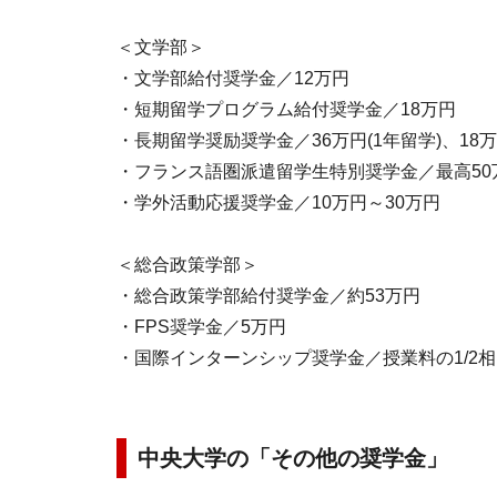
＜文学部＞
・文学部給付奨学金／12万円
・短期留学プログラム給付奨学金／18万円
・長期留学奨励奨学金／36万円(1年留学)、18万
・フランス語圏派遣留学生特別奨学金／最高50万円
・学外活動応援奨学金／10万円～30万円
＜総合政策学部＞
・総合政策学部給付奨学金／約53万円
・FPS奨学金／5万円
・国際インターンシップ奨学金／授業料の1/2
中央大学の「その他の奨学金」