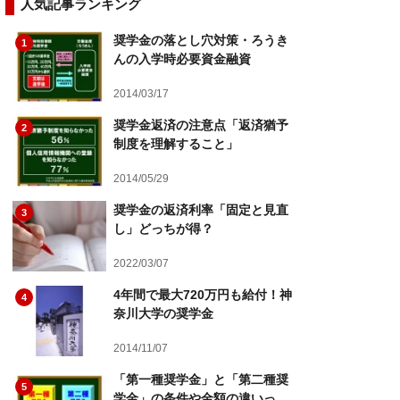
人気記事ランキング
奨学金の落とし穴対策・ろうき
1
んの入学時必要資金融資
2014/03/17
奨学金返済の注意点「返済猶予
2
制度を理解すること」
2014/05/29
奨学金の返済利率「固定と見直
3
し」どっちが得？
2022/03/07
4年間で最大720万円も給付！神
4
奈川大学の奨学金
2014/11/07
「第一種奨学金」と「第二種奨
5
学金」の条件や金額の違いっ