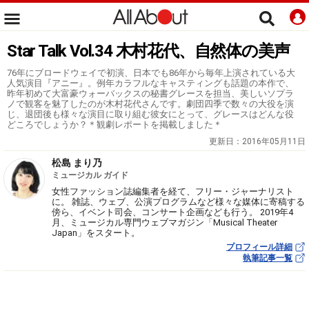
Star Talk Vol.34 木村花代、自然体の美声
76年にブロードウェイで初演、日本でも86年から毎年上演されている大
人気演目『アニー』。例年カラフルなキャスティングも話題の本作で、
昨年初めて大富豪ウォーバックスの秘書グレースを担当、美しいソプラ
ノで観客を魅了したのが木村花代さんです。劇団四季で数々の大役を演
じ、退団後も様々な演目に取り組む彼女にとって、グレースはどんな役
どころでしょうか？＊観劇レポートを掲載しました＊
更新日：
2016年05月11日
松島 まり乃
ミュージカル ガイド
女性ファッション誌編集者を経て、フリー・ジャーナリスト
に。 雑誌、ウェブ、公演プログラムなど様々な媒体に寄稿する
傍ら、イベント司会、コンサート企画なども行う。 2019年4
月、ミュージカル専門ウェブマガジン「Musical Theater
Japan」をスタート。
プロフィール詳細
執筆記事一覧