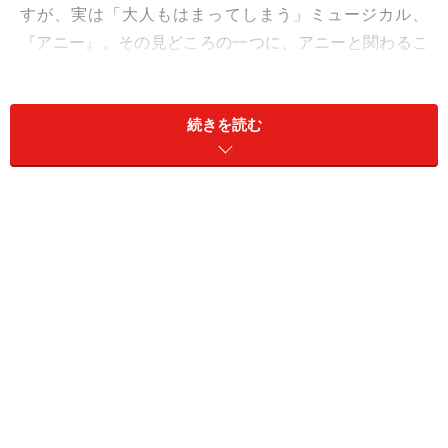
すが、実は「大人もはまってしまう」ミュージカル、
『アニー』。その見どころの一つに、アニーと関わるこ
とによって大きく変貌してゆく人々のドラマがあります
が、中でも「キーパーソン」と言えるのが大富豪ウォー
続きを読む
バックスの秘書、グレースです。
チャリティ目的で彼の屋敷へ招く子供を孤児院に選びに
来た彼女は、アニーをひと目見て気に入ってしまう。ウ
ォーバックスとの交流をさりげなく後押しするいっぽう
で、自身も思いがけないロマンスを経験してゆくこのグ
レースを昨年から演じているのが、木村花代さん。14年
間在籍した劇団四季では『ウィキッド』グリンダ、『キ
ャッツ』ジェリーロラム＝グリドルボーン、『オペラ座
の怪人』クリスティーヌなど数々の大作でヒロインを勤
め、退団後は小劇場公演を含め、様々な演目に精力的に
チャレンジ中です。そんな彼女にとって、『アニー』は