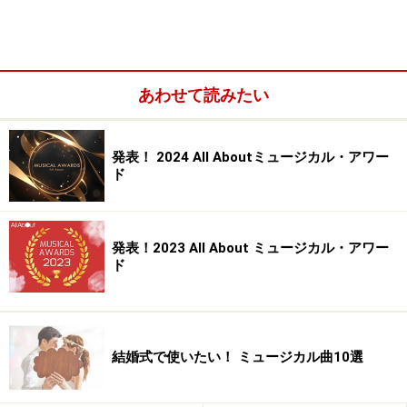
どんな魅力を持つ作品でしょうか。
演技の原点を再認識できた昨年の『アニ
あわせて読みたい
ー』
発表！ 2024 All Aboutミュージカル・アワー
ド
『アニー』2015年公演より
発表！2023 All About ミュージカル・アワー
――昨年の『アニー』初出演、木村さんにとってどんな体
ド
験でしたでしょうか？
「これまでお母さん役を演じることはあっても、実際に
結婚式で使いたい！ ミュージカル曲10選
子供と共演する経験がありませんでしたので、子供たち
のエネルギー、パワー、お芝居に対するひたむきな思い