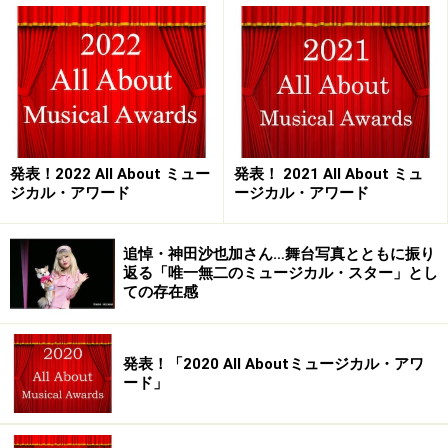
に心打たれました。初心にかえって子供たちとまっすぐ
お芝居に向き合い、作ってゆくことができたなという印
象ですね」
――「子役さん」は平均的な子供より大人っぽいイメージ
がありますが。
発表！2022 All About ミュー
発表！ 2021 All About ミュ
ジカル・アワード
ージカル・アワード
「私もそう思っていたのですが、実際にはとってもスト
レートでした。変化球を投げてくるかなと思うけどまっ
追悼・神田沙也加さん…舞台写真とともに振り
すぐな球が来るので、こちらもまっすぐに向き合ってい
返る「唯一無二のミュージカル・スター」とし
ましたね。それは演出のジョエル・ビショッフさんの意
ての存在感
図でもあって、何かことさらにお芝居をしようとすると
「それは違うんじゃないかな、アニーはまっすぐな女の
発表！「2020 All Aboutミュージカル・アワ
子だよ」と指摘していらっしゃいました。（演技指導を
ード」
受ける子供たちを観ていて）シンプル・イズ・ベストと
いうか、「聞いて答える」という作業が一番難しいんだ