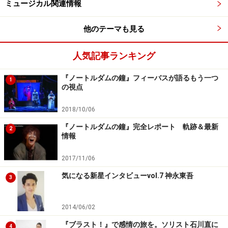
そういうことはなくて、大人がとっても楽しめる作品な
ミュージカル関連情報
んですよ！世界大恐慌という時代背景を踏まえたうえで
他のテーマも見る
ドラマがしっかり作られていて、観に来てくれた大人の
方が本当に喜んで観てくださっているのが、舞台の私た
人気記事ランキング
ちにもすごく伝わってきます。
『ノートルダムの鐘』フィーバスが語るもう一つ
1
役作りについては、一昨年の映画『ANNIE/アニー』が参
の視点
考になりました。この現代版の映画に出てくるグレース
2018/10/06
（ローズ・バーン）がお茶目でキュートで、秘書という
『ノートルダムの鐘』完全レポート 軌跡＆最新
肩書にとらわれず、アニーと一緒に悪戯しちゃうような
2
情報
グレースで、とても素敵だったんですよ。私も格式ばっ
た秘書ではなく、こういう親近感のあるグレースを演じ
2017/11/06
たいと思いました。もちろん大富豪の秘書ですし、30年
気になる新星インタビューvol.7 神永東吾
3
代のワーキングウーマンとして優秀な一面もあるとは思
いますが、ウォーバックス邸の召使の人たちも親しみを
2014/06/02
持っていただけるよう意識しまして、召使役の方々が
『ブラスト！』で感情の旅を。ソリスト石川直に
4