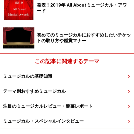
な、と改めて思いました。役者ってどうしても発信する
発表！2019年 All Aboutミュージカル・アワ
ことに気をとられるけど、子供たちが「一生懸命聞く」
ード
ことを教わっている光景は大人の私たちにもとても勉強
になりましたね。「聞く」ことによって、心が動いてお
芝居になっていくんです。「聞く」ことは大事とわかっ
初めてのミュージカルにおすすめしたいチケッ
トの取り方や鑑賞マナー
てはいましたが、改めて実感できたのは大きな財産で
す」
この記事に関連するテーマ
――子役たちは9000人を超えるオーディションを勝ち抜
いて選ばれるそうですが、大人のキャスティングは？
ミュージカルの基礎知識
テーマ別おすすめミュージカル
「オファーをいただきました。実は私は、映画版の『ア
ニー』は観たことがありましたが、舞台版のほうはなか
注目のミュージカルレビュー・開幕レポート
なかタイミングが合わず、それまで観る機会が無かった
んです。どこかに子供向けのミュージカル、という意識
ミュージカル・スペシャルインタビュー
があったのかもしれないですね。でもやってみると全く