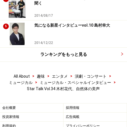
「新鮮」とおっしゃってくださったのは嬉しかったで
聞く
す。ウォーバックスに対しては「しっかり」、アニーに
2014/08/17
対しては「優しく」。何か起こっても怒るのではなく一
緒に笑えるグレースでありたいと思っていました」
気になる新星インタビューvol.10 島村幸大
5
――ウォーバックスの慈善事業の一環として、クリスマス
2014/12/22
に招待する子供を孤児院に選びにきたグレースは、そこ
ランキングをもっと見る
でアニーに「たまたま」出会ったのにも関わらず、すぐ
さま「この子を」と強く希望します。なぜ、彼女だった
のでしょう？
>
>
>
>
All About
趣味
エンタメ
演劇・コンサート
>
>
ミュージカル
ミュージカル・スペシャルインタビュー
「演出家からは、まさしくそこがグレースのポイントだ
Star Talk Vol.34 木村花代、自然体の美声
と言われまして、ずっと『何なのだろう』と考えてきま
したが、あれは一瞬の一目ぼれなんですよね。パッと目
会社概要
採用情報
が合った時のフィーリングというか、例えばペットショ
投資家情報
広告掲載
ップに入った時に、ひと目で「この子！」とひらめいた
利用規約
プライバシーポリシー