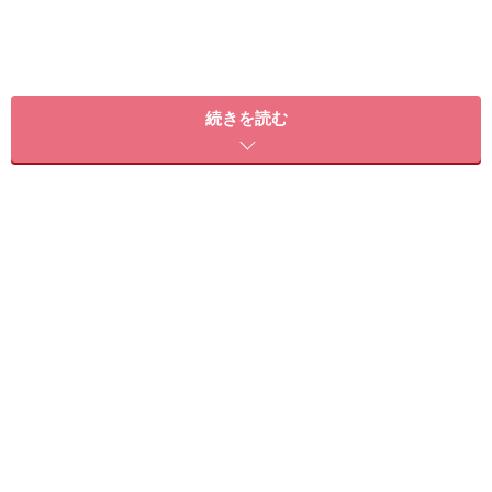
続きを読む
【時短美ワザ1】 くるるんまつ毛を1日
中キープ
まつ毛が根元からしっかりカールされていると、それだ
けで目の周りにフレームができ、自然と目が大きく見え
るもの。でも、朝は時間がなくてきちんとカールできな
い、マスカラの重みでカールがすぐに落ちてしまう……な
んて経験がきっとあるはずです。そんな時は是非、この
カールテクを試してください！
ドライヤーを賢く使ってまつ毛を１日キープ