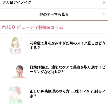
眉用の薄ブラウンのリキッドライナーを使用して、自分
デカ目アイメイク
の二重のラインを上からなぞる
他のテーマも見る
さらに目尻側のラインを少しだけ長めにのばすと、自然
に目がもっと大きく見えます。
ビューティ特集&コラム
■STEP3
極細の黒いリキッドアイライナーで目頭の先から１mm
花粉症で鼻をかみすぎた時のメイク直しはどう
する？
だけラインを引く
目頭切開に近い効果が生まれ、さらにぱっちり目に見え
ます。１mmだけなのに、効果は絶大です！
日焼け後は、適切なケアで美白を取り戻す！ピ
ーリングなどはNG!?
不自然な仕上がりにならないよう、きちんとアイメイク
をしてから、プラスαで行ってくださいね。
正しい鼻毛処理のやり方……抜くべき？ 剃るべ
き？
次ページでは「むくんだ目元や顔に効く時短美ワザ」