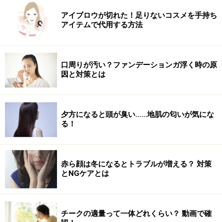
を、紹介します。
アイブロウが切れた！足りないコスメを手持ち
アイテムで代用する方法
※記事内容は執筆時点のものです。最新の内容をご確認くださ
い。
※個人の体質、また、誤った方法による実践に起因して肌荒れや
不調を引き起こす場合があります。実践の際には、必ず自身の体
質及び健康状態を十分に考慮し、正しい方法で行ってください。
口周りが汚い？ファンデーションガ浮く時の原
また、全ての方への有効性を保証するものではありません。
因と対策とは
次のページへ
1
/
2
夕方になると頭が臭い……地肌の匂いが気にな
る！
赤ら顔は冬になるとトラブルが増える？ 対策
とNGケアとは
チークの適量って一体どれくらい？ 動画で確