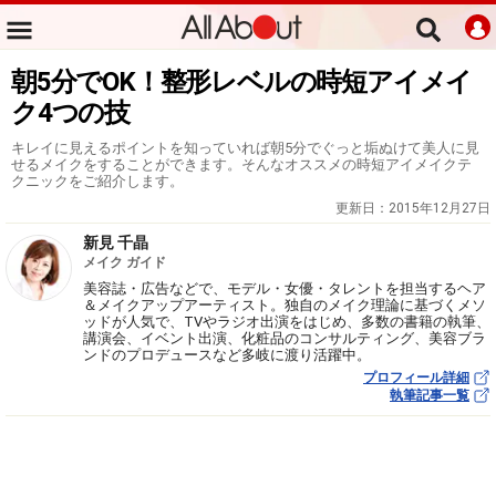
朝5分でOK！整形レベルの時短アイメイ
ク4つの技
キレイに見えるポイントを知っていれば朝5分でぐっと垢ぬけて美人に見
せるメイクをすることができます。そんなオススメの時短アイメイクテ
クニックをご紹介します。
更新日：
2015年12月27日
新見 千晶
メイク ガイド
美容誌・広告などで、モデル・女優・タレントを担当するヘア
＆メイクアップアーティスト。独自のメイク理論に基づくメソ
ッドが人気で、TVやラジオ出演をはじめ、多数の書籍の執筆、
講演会、イベント出演、化粧品のコンサルティング、美容ブラ
ンドのプロデュースなど多岐に渡り活躍中。
プロフィール詳細
執筆記事一覧