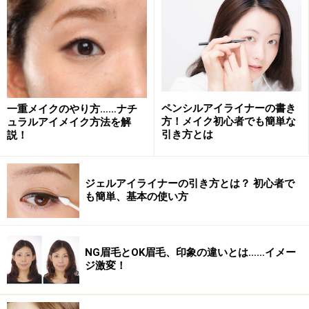
■STEP2
扇状を意識して、マスカラを塗る
■STEP3
ペンシルアイライナーの書き
一重メイクのやり方……ナチ
イラストの様にあごを130度ぐらいに上げ、ドライヤー
方！メイク初心者でも簡単な
ュラルアイメイク方法を解
を顔と水平になるように持ち、まつ毛に向かって温風
引き方とは
説！
（低温・弱風）を5秒ほどあてる
こうするとマスカラがしっかり乾き、カールの持ちも断
ジェルアイライナーの引き方とは？ 初心者で
然アップ！
も簡単、基本の使い方
ブローのついでにできるちょっとしたドライヤーテク
で、くるるん美まつ毛を１日中キープしてくださいね。
NG眉毛とOK眉毛、印象の違いとは……イメー
ジ激変！