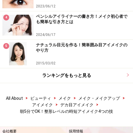
2023/06/12
ペンシルアイライナーの書き方！メイク初心者で
4
も簡単な引き方とは
2024/06/17
ナチュラル目元を作る！簡単囲み目アイメイクの
5
やり方
2015/03/02
ランキングをもっと見る
>
>
>
>
All About
ビューティ
メイク
メイク・メイクアップ
>
>
アイメイク
デカ目アイメイク
朝5分でOK！整形レベルの時短アイメイク4つの技
会社概要
採用情報