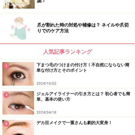
認！
爪が割れた時の対処や補修は？ ネイルや爪切
りでのケア方法
人気記事ランキング
下まつ毛のつけまの付け方！不自然にならない簡
1
単な付け方とそのポイント
2024/10/02
ジェルアイライナーの引き方とは？ 初心者でも簡
2
単、基本の使い方
2024/04/18
デカ目メイクで一重さんも劇的大変身！
3