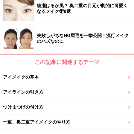
【時短美ワザ2】 ぱっちり二重を作っち
綾瀬はるか風？ 奥二重の目元が劇的に可愛く
なるメイク術8選
ゃおう！
もしも願いが叶うなら、モデルさんの様なぱっちり二重
になってみたい。でも、二重テープは難しいし、不自然
失敗しがちなNG眉毛を一挙公開！流行メイク
のハズなのに
に見えてしまうことも。そんな時はぜひこちらのテクニ
ックを試してみて！
アイブロウライナーを使用して、二重を描くだけで、自
この記事に関連するテーマ
然なぱっちり二重になれちゃうんです。
アイメイクの基本
アイブロウライナーを使用するのがポイント！
アイラインの引き方
■STEP1
つけまつげの付け方
いつも通りのアイメイクをする
一重、奥二重アイメイクのやり方
■STEP2