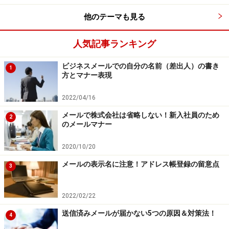
ジェームス比嘉 iPod、iTunesを開発
他のテーマも見る
やがてスティーブ・ジョブズがアップルを追われネクス
人気記事ランキング
ト社を起業します。ジョブズに誘われたジェームス比嘉
もアップルを辞め、ネクストジャパンの社長になりま
ビジネスメールでの自分の名前（差出人）の書き
1
方とマナー表現
す。
2022/04/16
時が流れ、業績が悪化したアップルはジョブズに救いを
メールで株式会社は省略しない！新入社員のため
2
求めます。アップルがネクスト社を買収し、ジョブズが
のメールマナー
アップルに返り咲くと、ジェームス比嘉もアップルに戻
2020/10/20
り、ジョブズの右腕として活躍します。
メールの表示名に注意！アドレス帳登録の留意点
3
ジョブズからまかされたのが携帯音楽プレーヤーとイン
ターネットによる音楽配信サービスのプロジェクト。立
2022/02/22
案から半年、約20人のスタッフと商品化を行い、レコー
送信済みメールが届かない5つの原因＆対策法！
4
ド会社との困難な交渉をこなし、これがiPod、iTunesに