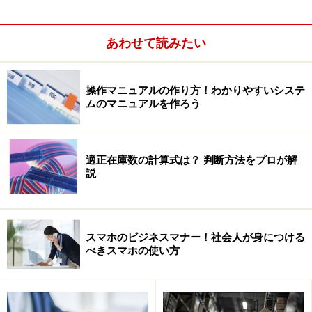
スティーブ・ジョブズと知り合いマックの漢字トークを開発
スティーブ・ジョブズと知り合い漢字トー
あわせて読みたい
クを開発
スタンフォード大学を卒業し、カメラマンになります。
操作マニュアルの作り方！わかりやすいシステ
ムのマニュアルを作ろう
アップルが日本向けにマッキントッシュを売り出す時、
撮影依頼がありました。企画書を見たジェームス比嘉
は、これは日本人向けになっていないと企画書の訂正を
適正在庫数の計算式は？ 判断方法をプロが解
進言します。
説
スマホのビジネスマナー！社会人が身につける
べきスマホの使い方