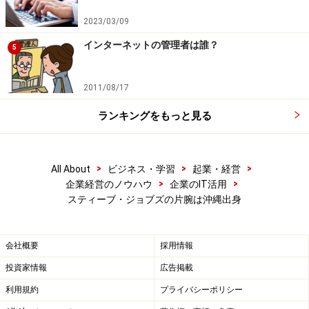
なります。
2023/03/09
インターネットの管理者は誰？
ジェームス比嘉は沖縄の島唄のように、世界のいたる所
5
によい音楽があり、これをiTunesで広めたいと考えてい
ました。iTunesストアに日本で初めて登録されたグルー
2011/08/17
プは「りんけんバンド」。「りんけんバンド」とは、沖
ランキングをもっと見る
縄出身の音楽ユニットで、三線や島太鼓など沖縄に伝わ
る楽器と現代の楽器を組み合わせた「沖縄ポップ」を演
奏しています。
>
>
>
All About
ビジネス・学習
起業・経営
>
>
企業経営のノウハウ
企業のIT活用
スティーブ・ジョブズの片腕は沖縄出身
スティーブ・ジョブズが亡くなった後、ジェームス比嘉
もアップルを退社。現在は新興企業へのアドバイスを続
けながら、サンフランシスコで拡大し続ける所得格差を
会社概要
採用情報
解消するため、多くの時間をベイエリアの慈善活動に割
投資家情報
広告掲載
いています。
利用規約
プライバシーポリシー