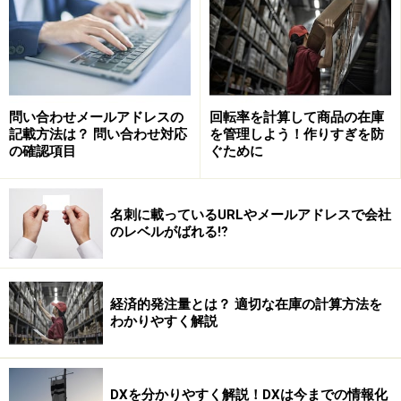
問い合わせメールアドレスの
回転率を計算して商品の在庫
記載方法は？ 問い合わせ対応
を管理しよう！作りすぎを防
これがきっかけでスティーブ・ジョブズと知り合いにな
の確認項目
ぐために
ります。スティーブ・ジョブズは「君にまかせるから、
そのかわりウチの会社に来い」と言われ、アップル社員
になります。
名刺に載っているURLやメールアドレスで会社
のレベルがばれる⁉
スティーブ・ジョブズはマッキントッシュの日本語化に
反対していました。日本のマッキントッシュは英語仕様
経済的発注量とは？ 適切な在庫の計算方法を
のままで販売開始。これでは日本のユーザーには広まり
わかりやすく解説
ません。
日本語が扱えないのは不便なので、エルゴソフトが日本
DXを分かりやすく解説！DXは今までの情報化