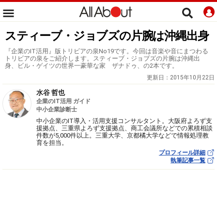
スティーブ・ジョブズの片腕は沖縄出身
『企業のIT活用』版トリビアの泉No19です。今回は音楽や音にまつわる
トリビアの泉をご紹介します。スティーブ・ジョブズの片腕は沖縄出
身、ビル・ゲイツの世界一豪華な家 ザナドゥ、の2本です。
更新日：
2015年10月22日
水谷 哲也
企業のIT活用 ガイド
中小企業診断士
中小企業のIT導入・活用支援コンサルタント。大阪府よろず支
援拠点、三重県よろず支援拠点、商工会議所などでの累積相談
件数が5,000件以上。三重大学、京都橘大学などで情報処理教
育を担当。
プロフィール詳細
執筆記事一覧