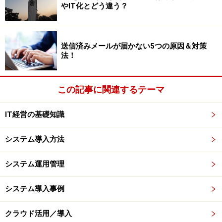
やIT化とどう違う？
語ワープロソフトEgWordを出し、エーアンドエーが日本
語環境を提供するソフト（SweetJAM）を出すことで、
ようやくユーザーはマッキントッシュで日本語が使えま
送信済みメールが届かない5つの原因＆対策
した。
法！
この状況を見て、さすがにまずいと思ったジョブズはア
この記事に関連するテーマ
ップル社で日本語が唯一話せるジェームス比嘉に「マッ
キントッシュを漢字化するプランを作れ」と命じます。
IT経営の基礎知識
こうしてジェームス比嘉とプログラマーのケン・クルグ
ラーが作りあげたのが漢字トーク。1986年発売の
システム導入方法
Macintosh Plusに搭載されました。今のMac OS日本語版
の元祖になります。
システム運用管理
システム導入事例
ジェームス比嘉 iPad、iTunesを開発
クラウド活用／導入