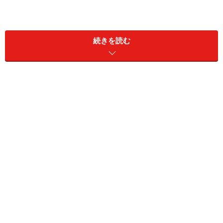
続きを読む
ジェームス比嘉は沖縄のクバサキ・ハイスクールを卒業
し、スタンフォード大学に進学します。クバサキ・ハイ
スクールとは北谷町・海兵隊基地「キャンプ・フォスタ
ー」内にある高校で、キャンプ内には高校以外にも住
宅、病院、映画館、ボーリング場などがあり、小さな街
になっています。