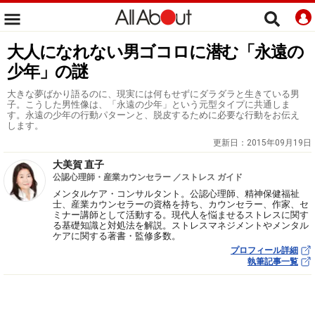
大人になれない男ゴコロに潜む「永遠の
少年」の謎
大きな夢ばかり語るのに、現実には何もせずにダラダラと生きている男
子。こうした男性像は、「永遠の少年」という元型タイプに共通しま
す。永遠の少年の行動パターンと、脱皮するために必要な行動をお伝え
します。
更新日：
2015年09月19日
大美賀 直子
公認心理師・産業カウンセラー ／ストレス ガイド
メンタルケア・コンサルタント。公認心理師、精神保健福祉
士、産業カウンセラーの資格を持ち、カウンセラー、作家、セ
ミナー講師として活動する。現代人を悩ませるストレスに関す
る基礎知識と対処法を解説。ストレスマネジメントやメンタル
ケアに関する著書・監修多数。
プロフィール詳細
執筆記事一覧