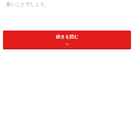
多いことでしょう。
「大きな夢を語る前に、目の前のことをコツコツこなし
たら？」と言いたくなってしまうかもしれませんが、そ
続きを読む
もそもなぜ、“ビッグマウス”に行動が伴わない男性の矛
盾は、あちこちで見られるのでしょう？ 今回は、ユング
心理学の元型「
永遠の少年
」をもとに、大人になりきれ
ない男ゴコロの謎を紐解いてみたいと思います。