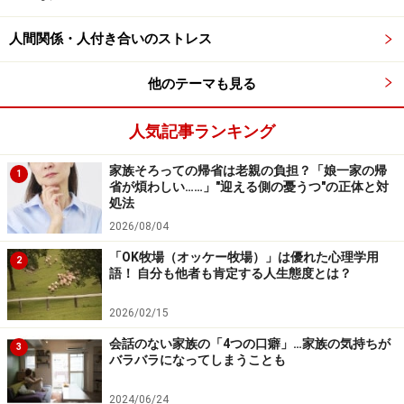
人間関係・人付き合いのストレス
※記事内容は執筆時点のものです。最新の内容をご確認くださ
い。
他のテーマも見る
※当サイトにおける医師・医療従事者等による情報の提供は、診
断・治療行為ではありません。診断・治療を必要とする方は、適
切な医療機関での受診をおすすめいたします。記事内容は執筆者
人気記事ランキング
個人の見解によるものであり、全ての方への有効性を保証するも
のではありません。当サイトで提供する情報に基づいて被ったい
家族そろっての帰省は老親の負担？「娘一家の帰
かなる損害についても、当社、各ガイド、その他当社と契約した
1
省が煩わしい……」"迎える側の憂うつ"の正体と対
情報提供者は一切の責任を負いかねます。
処法
免責事項
2026/08/04
「OK牧場（オッケー牧場）」は優れた心理学用
2
次のページへ
1
/
2
語！ 自分も他者も肯定する人生態度とは？
2026/02/15
会話のない家族の「4つの口癖」…家族の気持ちが
3
バラバラになってしまうことも
2024/06/24