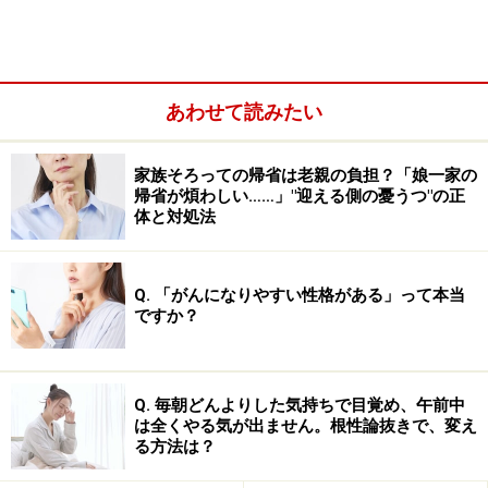
あわせて読みたい
永遠の少年が「正義のヒーロー」に憧れる
わけ
家族そろっての帰省は老親の負担？「娘一家の
「永遠の少年」とは、
無意識の中に存在する未発達で夢
帰省が煩わしい……」"迎える側の憂うつ"の正
体と対処法
見がちな少年の心
を表す元型です。たとえば、戦闘アニ
メを見て「オレも正義のために闘うカッコいい大人にな
りたい！」と願う男は、永遠の少年の元型に刺激されて
Q. 「がんになりやすい性格がある」って本当
ですか？
いると考えられます。
大きな夢を持ち、肯定的な自己イメージを膨らませるこ
Q. 毎朝どんよりした気持ちで目覚め、午前中
とはとても良いことです。しかし、空想ばかりが膨らん
は全くやる気が出ません。根性論抜きで、変え
で、実際の行動が伴わないのは問題です。このように、
る方法は？
空想の世界に埋没し、現実世界から後退していく
のが、