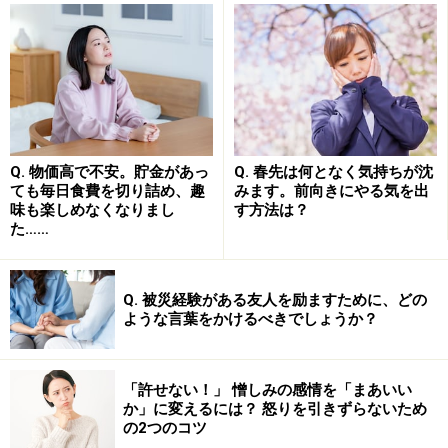
永遠の青年の典型的な行動パターンなのです。
永遠の少年たちは、現実的で地道な仕事を「オレがやる
べき仕事ではない」と言って嫌います。その根本には、
現実に根ざした物事と格闘し、社会に根を下ろすことか
ら逃げ出したい気持ちがあるからです。そのため、「空
Q. 物価高で不安。貯金があっ
Q. 春先は何となく気持ちが沈
飛ぶ戦士」や「宇宙に旅立つ少年」のように、現実から
ても毎日食費を切り詰め、趣
みます。前向きにやる気を出
遠く離れて自己実現をするヒーロー像に憧れを抱くのだ
味も楽しめなくなりまし
す方法は？
た……
と考えられます。
Q. 被災経験がある友人を励ますために、どの
永遠の少年が抱える「マザーコンプレック
ような言葉をかけるべきでしょうか？
ス」
こうした「永遠の少年」タイプの男子に共通する心情
「許せない！」 憎しみの感情を「まあいい
か」に変えるには？ 怒りを引きずらないため
に、「
マザーコンプレックス
」があります。つまり、息
の2つのコツ
子を心から愛し慈しむ一方で、愛情の強さゆえに息子を