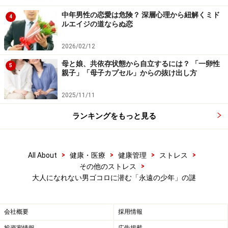
中年男性の恋愛は危険？ 深層心理から紐解くミド
4
ルエイジの道ならぬ恋
2026/02/12
母と娘、共依存状態から自立するには？ 「一卵性
5
親子」「母子カプセル」からの抜け出し方
2025/11/11
ランキングをもっと見る
>
>
>
>
All About
健康・医療
健康管理
ストレス
>
その他のストレス
大人になれない男ゴコロに潜む「永遠の少年」の謎
会社概要
採用情報