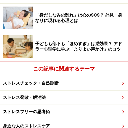
骨抜きにしてしまう母親に対する愛憎の気持ちです。
「身だしなみの乱れ」は心のSOS？ 外見・身
なりに現れる心理とは
息子にとって、自分を愛してくれる母は愛着の対象であ
る一方、呑み込まれて破壊される脅威にも感じられま
す。永遠の少年は、こうした母親を息苦しいと思う一方
子どもも部下も「ほめすぎ」は逆効果？ アド
で、母のような完璧な愛にいつも包まれていたいという
ラー心理学に学ぶ「よりよい声かけ」のコツ
両価的な感情を持ちます。
この記事に関連するテーマ
そのため、永遠の少年が恋愛相手に望むのは、母親とは
真逆のファンタジーを与えつつ、母性愛で包んでくれる
ストレスチェック・自己診断
女神のような女性が典型です。しかし、現実にそうした
女性はいるはずもないので、生身の女性に幻滅して「二
ストレス発散・解消法
次元の女性」にのめりこむ人も少なくありません。
ストレスフリーの思考術
では、こうした「永遠の少年」からどのように脱皮した
身近な人のストレスケア
らいいのか、次のページで考えてみましょう。