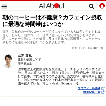
朝のコーヒーは不健康？カフェイン摂取
に最適な時間帯はいつか
毎朝、目覚めの一杯のコーヒーが習慣になっている人は多いかもしれま
せん。しかし、朝のコーヒーは体に悪いという研究報告があります。
朝、コーヒーを飲むことが健康に及ぼす具体的な悪影響と、コーヒーを
飲むのに最適な時間帯はいつかを解説します。
更新日：
2018年08月09日
三木 貴弘
運動と健康 ガイド
理学療法士
理学療法士の国家資格を取得後、オーストラリアの大学に留
学。 日本に戻ったあと、現在は国内にて理学療法士・研究者と
して従事。専門分野での学会発表、論文執筆、書籍執筆と並行
し、雑誌やWeb媒体などで日本の専門家や一般の方々に最新知
識を伝えている。博士（Health Science）号。
プロフィール詳細
執筆記事一覧