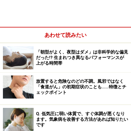
あわせて読みたい
朝のコーヒーに関する研究で注目された
「コルチゾール」の働き
「朝型がよく、夜型はダメ」は非科学的な偏見
だった!? 生まれつき異なるパフォーマンスが
この研究のキーワードとなるのは「コルチゾール」とい
上がる時間帯
うホルモンです。コルチゾールとは副腎皮質ホルモンの
一種「糖質コルチゾイド」の一種で、生体においてとて
放置すると危険なのどの不調。風邪ではなく
も重要なもの。タンパク質、炭水化物そして脂肪の代謝
「食道がん」の初期症状のことも……特徴とチ
を抑制する役割があります。
ェックポイント
しかし、過剰に分泌されることで血圧や血糖値の上昇な
Q. 低気圧に弱い体質で、すぐ体調が悪くなり
どを引き起こす危険性が高まると考えられています。
ます。気象病を改善する方法があれば知りたい
です