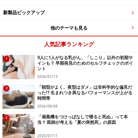
めに、覚醒度も上がる、ということになります。
新製品ピックアップ
目覚めの一杯のコーヒーを日課としている方は、これら
他のテーマも見る
の研究報告の内容も見ながら、毎日の習慣を見直しても
みても良いかもしれません。
人気記事ランキング
9人に1人がなる乳がん、「しこり」以外の初期サ
■参考
1
インも？ 早期発見のためのセルフチェックのポイ
ント
Modified-release hydrocortisone to provide circadian
2026/07/13
cortisol profiles.
（PubMed）（英語）
「朝型がよく、夜型はダメ」は非科学的な偏見だ
2
Early Morning is Actually the Worst Time to Drink
った!? 生まれつき異なるパフォーマンスが上がる
時間帯
Coffee
（Time）（英語）
2026/08/08
【関連記事】
「扇風機をつけっぱなしで寝ると死ぬ」って本
3
当？ 医師が考える「夏の突然死」の原因
コーヒーの健康効果・病気予防効果は本当か
コーヒーは体に悪い？コーヒーと発がん性のウソ・
2025/07/17