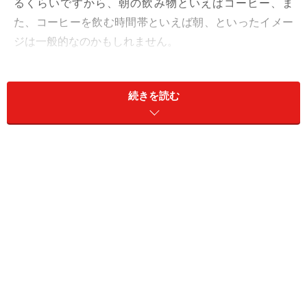
るくらいですから、朝の飲み物といえばコーヒー、ま
た、コーヒーを飲む時間帯といえば朝、といったイメー
ジは一般的なのかもしれません。
しかしながら、「目覚めのコーヒー」が私たちの健康を
続きを読む
害している可能性があるという報告があります。以前発
表された研究結果から、なぜ朝のコーヒーが身体に悪影
響を及ぼすと言われているのか、また、コーヒーを飲む
のに最適な時間帯はいつなのかを考えてみましょう。