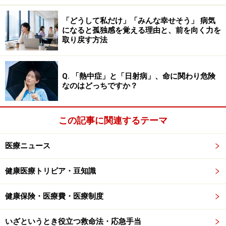
なってしまう、ということも研究で指摘されています。
「どうして私だけ」「みんな幸せそう」 病気
になると孤独感を覚える理由と、前を向く力を
取り戻す方法
コーヒーを飲むべきなのはいつ？ カフェイ
ン摂取に最適な時間帯
Q. 「熱中症」と「日射病」、命に関わり危険
では、コーヒーを飲むべき最適な時間帯はいつでしょう
なのはどっちですか？
か？ それは、コルチゾールが高くない時間帯です。具体
的には、
この記事に関連するテーマ
朝10時から正午にかけて
医療ニュース
午後2時から5時にかけて
の2つの時間帯が、コーヒーやカフェインを摂取するの
健康医療トリビア・豆知識
に良い時間帯だといえます。それらの時間帯であれば、
健康保険・医療費・医療制度
カフェインがコルチゾールの生産を阻害するのを最小限
に防ぐことができ、カフェイン中毒にもなりづらいよう
いざというとき役立つ救命法・応急手当
です。そしてコルチゾールの分泌を促すことができるた