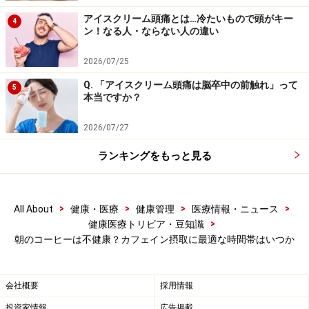
ホント
アイスクリーム頭痛とは…冷たいもので頭がキー
4
ン！なる人・ならない人の違い
コーヒーにがん予防効果があるって本当？
ノンカフェイン・カフェインレス・デカフェの違い
2026/07/25
コーヒーの健康効果とは ダイエット効果は？健康に
Q. 「アイスクリーム頭痛は脳卒中の前触れ」って
5
悪い説は本当？
本当ですか？
2026/07/27
※記事内容は執筆時点のものです。最新の内容をご確認くださ
い。
ランキングをもっと見る
※当サイトにおける医師・医療従事者等による情報の提供は、診
断・治療行為ではありません。診断・治療を必要とする方は、適
切な医療機関での受診をおすすめいたします。記事内容は執筆者
個人の見解によるものであり、全ての方への有効性を保証するも
>
>
>
>
All About
健康・医療
健康管理
医療情報・ニュース
のではありません。当サイトで提供する情報に基づいて被ったい
>
健康医療トリビア・豆知識
かなる損害についても、当社、各ガイド、その他当社と契約した
情報提供者は一切の責任を負いかねます。
朝のコーヒーは不健康？カフェイン摂取に最適な時間帯はいつか
免責事項
会社概要
採用情報
投資家情報
広告掲載