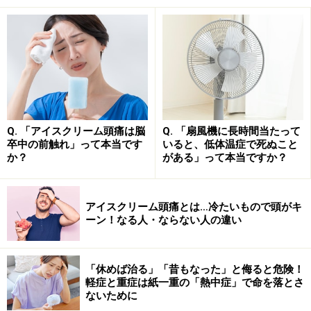
朝のコーヒー習慣が健康に及ぼす悪影響と
は
実は朝の時間帯にカフェインを摂取すると、このコルチ
ゾールの働きに悪影響を及ぼすといわれています。その
問題点は大きく以下の2つに分けられます。
Q. 「アイスクリーム頭痛は脳
Q. 「扇風機に長時間当たって
卒中の前触れ」って本当です
いると、低体温症で死ぬこと
1つ目は、カフェインがコルチゾールの生産を阻害して
か？
がある」って本当ですか？
しまい、それを補うために身体がもっとカフェインを欲
するようになるということ。
アイスクリーム頭痛とは…冷たいもので頭がキ
ーン！なる人・ならない人の違い
2つ目は、朝にコーヒーを飲む事でカフェインへの耐久
性があがり、慢性的に欲するようになってしまうという
ものです。
「休めば治る」「昔もなった」と侮ると危険！
軽症と重症は紙一重の「熱中症」で命を落とさ
ないために
さらに、朝コーヒーを飲むことで血糖値が上がりやすく