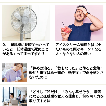
つまり、温度と湿度によりますが、扇風機を使えば室温
よりも数℃低い温度まで、皮膚温を下げることが可能で
す。湿度が高い日本の夏、扇風機の風だけで体温がどん
どん下がり続けて死亡するような現象は起きません。
Q. 「扇風機に長時間当たって
アイスクリーム頭痛とは…冷
都市伝説？ 扇風機による突然死「FAN
いると、低体温症で死ぬこと
たいもので頭がキーン！なる
DEATH」の正体
がある」って本当ですか？
人・ならない人の違い
また、体温と関係なく、扇風機にあたっている最中の突
然死が気になっている人もいるようです。
「休めば治る」「昔もなった」と侮ると危険！
軽症と重症は紙一重の「熱中症」で命を落とさ
ないために
一人暮らしの人が真夏の風呂上がりにビールや酎ハイを
飲み、扇風機にあたっているときに突然死……。「亡くな
「どうして私だけ」「みんな幸せそう」 病気
った方の部屋では扇風機が動いたままだった」といった
になると孤独感を覚える理由と、前を向く力を
取り戻す方法
報道があると、扇風機使用中の突然死で、扇風機が原因