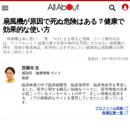
扇風機が原因で死ぬ危険はある？健康で
効果的な使い方
「扇風機は体に悪い」「夜、つけたまま寝ると危険」という都市伝説
は、ウソ？ホント？ 猛暑の暑さ対策や熱中症予防に欠かせない扇風機の
噂を、医師が徹底検証。医学的におすすめしたい健康的な扇風機の活用
法をご紹介します。
更新日：
2017年07月15日
西園寺 克
感染症・健康情報 ガイド
医師
臨床検査の中で臨床細菌学、臨床薬理学、臨床免疫学を専攻し
ました。医学に関する幅広い知識をベースに、医学情報の洪水
が起こっているインターネットの中で、正しい情報を提供す
る、ノアの箱船的なサイトを運営していきたいと思っていま
す。
プロフィール詳細
執筆記事一覧