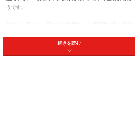
うです。
結論から言うと、日本では健康な人が扇風機の風を浴び
続けても、
命を脅かすほど体温が下がることはありませ
ん。
続きを読む
西洋医学とは哲学が異なりますが、東洋医学では体を冷
やすことは悪いこととされています（悪いの意味は曖昧
ですが……）。風を送って温度を下げる、冷ますという場
合、実際に温度はどこまで下がるでしょうか？ 気化熱を
考えない場合、珈琲などの熱い飲み物は大体室温と同程
度までは下がると考えられます。