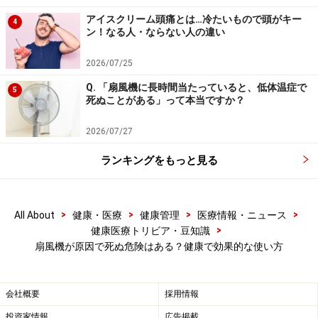
能性胃腸症に近い状態を引き起こす可能性があります。
アイスクリーム頭痛とは…冷たいもので頭がキー
4
ン！なる人・ならない人の違い
同様に、冷たい食べ物、かき氷などを食べても
機能性胃
腸症
に似た状態が起きる可能性があります。
2026/07/25
Q. 「扇風機に長時間当たっていると、低体温症で
5
その意味では、夜寝るときに扇風機をつけっぱなしにし
死ぬことがある」って本当ですか？
て体全体を冷やし続けるのは、胃腸の健康のためには注
意が必要かもしれません。
2026/07/27
ランキングをもっと見る
それでは次に、健康的な扇風機の使い方のコツをご紹介
します。
>
>
>
>
All About
健康・医療
健康管理
医療情報・ニュース
>
健康医療トリビア・豆知識
扇風機が原因で死ぬ危険はある？健康で効果的な使い方
扇風機の風で室内に快適な空気の流れを作
る
会社概要
採用情報
夏の外気は、体温よりも高いことがあります。直射日光
投資家情報
広告掲載