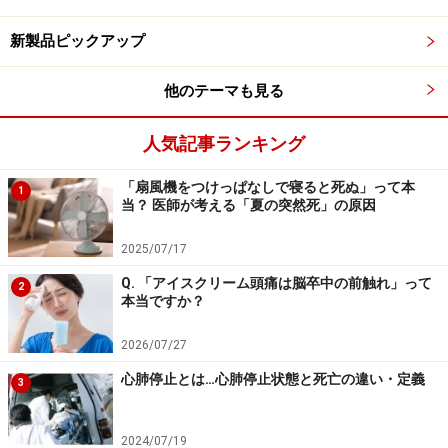
考えられると思います。脱水症は自覚がないこともある
ので、予防法として「
過信は禁物！ 熱中症を招く「かく
新製品ピックアップ
れ脱水」とは？
」「
熱中症・脱水症を防ぐ医学的な梅干
他のテーマも見る
の効用
」もあわせてご覧ください。
人気記事ランキング
寝るときの扇風機つけっぱなしは、腹痛・
「扇風機をつけっぱなしで寝ると死ぬ」って本
1
下痢の原因にも…
当？ 医師が考える「夏の突然死」の原因
東洋医学的な用語で「寝冷え」という言葉があります。
2025/07/17
実は西洋医学では「寝冷え」という病気や症状はないの
Q. 「アイスクリーム頭痛は脳卒中の前触れ」って
2
ですが、消化器系の症状については西洋医学的解釈が可
本当ですか？
能です。眠ると体全体での熱産生が落ちます。血流の分
2026/07/27
布も変わり、皮膚への血流が増加します。つまり体全体
心肺停止とは…心肺停止状態と死亡の違い・定義
として冷えやすい状態となります。冷えやすい状態で血
3
流が変化すると、消化器系の血流も変化します。生理的
な変化ですが血流の変化は、腹痛や下痢などを起こす機
2024/07/19