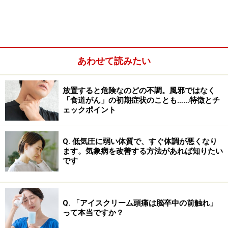
あわせて読みたい
放置すると危険なのどの不調。風邪ではなく
「食道がん」の初期症状のことも……特徴とチ
ェックポイント
できるだけ簡単な言い方をすると、ある温度と湿度で水
Q. 低気圧に弱い体質で、すぐ体調が悪くなり
ます。気象病を改善する方法があれば知りたい
蒸気が水になる温度を「露点温度」と呼びます。露点温
です
度で身近なのは、雷雨時にガラスの内側に水滴が結露す
る現象です。気化熱を利用している場合、露点温度に達
すると気化が止まるので、温度低下も止まります。扇風
Q. 「アイスクリーム頭痛は脳卒中の前触れ」
機を使っても、通常結露は起きていませんね。理論上は
って本当ですか？
湿度計の湿球温度までが下がる温度だと考えられます。