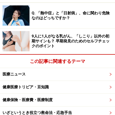
かのように思われてしまうかもしれません。
Q. 「熱中症」と「日射病」、命に関わり危険
しかし、突然死の季節別・地域別の統計については結論
なのはどっちですか？
を出すのが難しい面があります。全ての突然死に対し
て、必ずしも解剖が実施されるわけではなく、推定の部
9人に1人がなる乳がん、「しこり」以外の初
分が多いからです。夏という気候自体にも突然死のリス
期サインも？ 早期発見のためのセルフチェッ
クは潜んでいます。例えば、夏の暑さはビールを美味し
クのポイント
くしてくれますが、アルコールには利尿作用もありま
す。それでなくても脱水症をおこしやすい季節です。そ
この記事に関連するテーマ
れによって脳梗塞が多いという傾向もあります。また、
飲酒は脈拍数を増加させて不整脈を誘発することもわか
医療ニュース
っています。入浴が血圧に変動を与えるのも確かです。
健康医療トリビア・豆知識
そのため、「夏の風呂上り、飲酒中に扇風機にあたりな
健康保険・医療費・医療制度
がら突然死」というのは、医学的に考えると扇風機のせ
いというよりも、実際には上記のような他の原因の方が
いざというとき役立つ救命法・応急手当