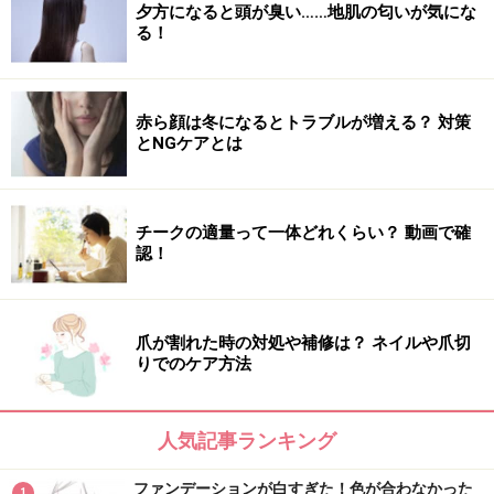
夕方になると頭が臭い……地肌の匂いが気にな
る！
すべての肌タイプ、肌悩みに応える野菜からできた新オ
赤ら顔は冬になるとトラブルが増える？ 対策
とNGケアとは
イル美容液
“肌の食事＝スキンケアフード”という考えのもと、ビタ
ミンC、Eなどを含むヘルシーな野菜から抽出したオイ
チークの適量って一体どれくらい？ 動画で確
ル、果物やハーブから得られる精油をブレンドして作っ
認！
た天然由来100％のオイル美容液。瞬時に肌の柔らかさ
となめらかさを実感できる。とことん品質にこだわりな
がらのプチプライスもうれしい。PS ビューティーベジ
爪が割れた時の対処や補修は？ ネイルや爪切
りでのケア方法
オイル 18ml／1800円（税抜・10月27日発売予定）／
PS collection
人気記事ランキング
ファンデーションが白すぎた！色が合わなかった
1