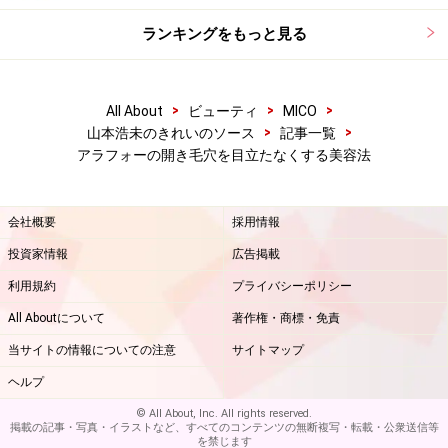
また、全ての方への有効性を保証するものではありません。
ランキングをもっと見る
>
>
>
All About
ビューティ
MICO
>
>
山本浩未のきれいのソース
記事一覧
アラフォーの開き毛穴を目立たなくする美容法
会社概要
採用情報
投資家情報
広告掲載
利用規約
プライバシーポリシー
All Aboutについて
著作権・商標・免責
当サイトの情報についての注意
サイトマップ
ヘルプ
© All About, Inc. All rights reserved.
掲載の記事・写真・イラストなど、すべてのコンテンツの無断複写・転載・公衆送信等
を禁じます