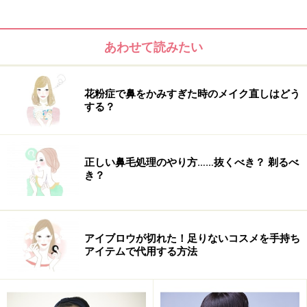
とで毛穴が開き汚れがスムーズに取れる。3.温めて肌が
柔らかくなるので次に使う化粧品の浸透がグンとよくな
あわせて読みたい
る（私の感覚では化粧品の浸透は2割増しになる気がし
ます）。4.リンパや血流の流れがよくなる。5.洗面所で出
来るから面倒じゃない。6.使うのはタオルだけ。投資が
花粉症で鼻をかみすぎた時のメイク直しはどう
少ない。だから無理なく続けられる。これが実は、スキ
する？
ンケアではいちばん大事！
正しい鼻毛処理のやり方……抜くべき？ 剃るべ
き？
アイブロウが切れた！足りないコスメを手持ち
アイテムで代用する方法