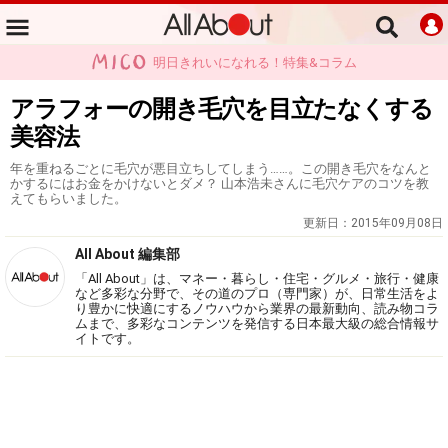
明日きれいになれる！特集&コラム
アラフォーの開き毛穴を目立たなくする
美容法
年を重ねるごとに毛穴が悪目立ちしてしまう……。この開き毛穴をなんと
かするにはお金をかけないとダメ？ 山本浩未さんに毛穴ケアのコツを教
えてもらいました。
更新日：
2015年09月08日
All About 編集部
「All About」は、マネー・暮らし・住宅・グルメ・旅行・健康
など多彩な分野で、その道のプロ（専門家）が、日常生活をよ
り豊かに快適にするノウハウから業界の最新動向、読み物コラ
ムまで、多彩なコンテンツを発信する日本最大級の総合情報サ
イトです。