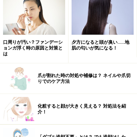
まず、タオルを用意します。普通のタオルでもいいので
すが、このために作った「PSスチーム洗顔タオル」がオ
口周りが汚い？ファンデーシ
夕方になると頭が臭い……地
ススメ。今治のガーゼ4枚重ねのタオルです。このスチ
ョンガ浮く時の原因と対策と
肌の匂いが気になる！
は
ームON顔をするようになって私の肌が変わった！ と言
っても過言じゃないほど愛用しています。肌に優しく、
手の中に収まり、すぐ乾くガーゼタオル、素晴らしいん
爪が割れた時の対処や補修は？ ネイルや爪切
りでのケア方法
です！ 朝、私は、顔は石けんで洗わず、このスチーム
ON顔をしてます。朝のメイクのりがだんぜん違うの！
化粧すると顔が大きく見える？ 対処法を紹
タオルを半分に折って、くるくると巻き、少し熱めのお
介！
湯を中心部分に流しこみます。お湯は触ると「アチッ」
てなるくらいがオススメ。これだと手があまり熱くなく
蒸しタオルがつくれ、電子レンジでチンせずともOK！
「ダブル洗顔不要」とは？ でも洗顔はした