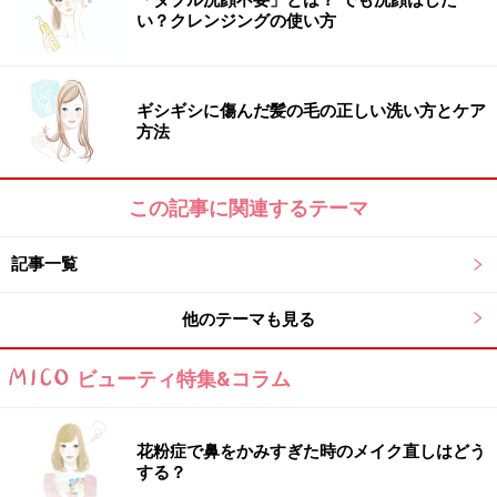
絞ったタオルを広げ、顔に当て、たちこめる蒸気で肌を
い？クレンジングの使い方
蒸します。一度目はとても気持ちいいです。冷めてきた
ら、再度スチームタオルを作り、 もう一度顔に蒸しタオ
ギシギシに傷んだ髪の毛の正しい洗い方とケア
ルを当て、肌を蒸して温めて、タオルが冷めたら顔を軽
方法
く拭く。これでスッキリ！ その後、耳まわりや首すじ、
デコルテを少し強めに拭いてリンパ・血流を流します。
これで、肌の汚れは取れ、ふっくらと柔らかに。その後
この記事に関連するテーマ
毛穴用の化粧品を使えば効果バッチリです！ 又、この後
記事一覧
にオイルを使うとさらにgood！ この温めケアはどんな肌
でも効果的ですが、アラフォー世代の方には特におスス
他のテーマも見る
メ！ もとの肌を自力で最大限キレイにする、このケアに
満足いかないようならエステやマシンを使ってみてはど
ビューティ特集&コラム
うでしょう!? 笑。詳しいスチームタオルのやり方はこち
らを参考にして下さいね！ （動画）
花粉症で鼻をかみすぎた時のメイク直しはどう
https://youtu.be/4N0R_jKFpBc
する？