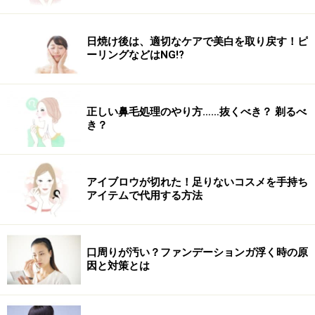
山本さんのおすすめアイテム
日焼け後は、適切なケアで美白を取り戻す！ピ
ーリングなどはNG!?
誰でも簡単に蒸しタオルができちゃう山本さんこだわり
正しい鼻毛処理のやり方……抜くべき？ 剃るべ
き？
のオリジナル『スチームタオル』
『スチームタオル美容法』があまりにもよくて、山本浩
未×タオルメーカー西川産業×PLAZAで共同企画して作っ
アイブロウが切れた！足りないコスメを手持ち
たこだわりの今治産のスチームタオル。これひとつで
アイテムで代用する方法
「肌を蒸して温める」、「拭く」、血流をよくして「流
す」が叶う。メイクのノリもよくなり毛穴ケアもバッチ
リ！ スチームタオル／1000円（税抜）／PS collection
口周りが汚い？ファンデーションガ浮く時の原
因と対策とは