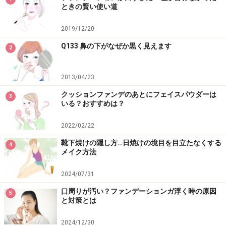
ときの賢い使い道
2019/12/20
Q133 鼻の下がなぜか黒く見えます
2
山本浩未さん プロフィール
2013/04/23
さまざまなメディアで大人気のヘア＆メイクアップアー
クッションファンデのあとにフェイスパウダーは
3
ティスト。取り入れやすいメイクテクが、幅広い年代の
いる？おすすめは？
女性に支持される秘密。
2022/02/22
・
公式Twitterはこちら>>
靴下焼けの隠し方…日焼けの境目を目立たなくする
・
公式Facebookはこちら>>
4
メイク方法
2024/07/31
※記事内容は執筆時点のものです。最新の内容をご確認くださ
口周りが汚い？ファンデーションガ浮く時の原因
い。
5
と対策とは
※個人の体質、また、誤った方法による実践に起因して肌荒れや
不調を引き起こす場合があります。実践の際には、必ず自身の体
質及び健康状態を十分に考慮し、正しい方法で行ってください。
2024/12/30